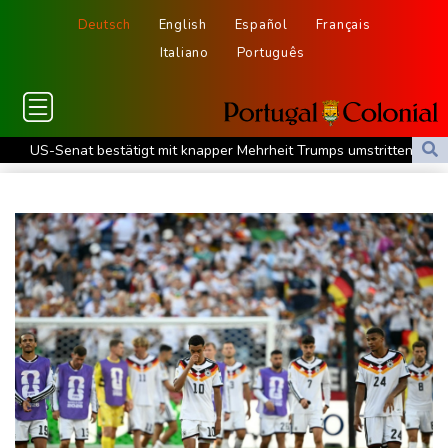
Deutsch
English
Español
Français
Italiano
Português
US-Senat bestätigt mit knapper Mehrheit Trumps umstrittenen
Justizminister Blanche
Schwimm-EM: Schmidbauer verliert Titel, Halbisch gewinnt
Bronze
Frankreich: Crémant-Lese in Burgund beginnt wegen Hitzewellen
so früh wie nie
Europas Automarkt wächst, doch der E-Auto-Boom verschärft
den Druck
Klinsmann über Horror-Verletzung: "Ich hatte Glück"
Brand in Recyclinganlage in Rotterdam
Verkehrsminister Bilger verteidigt Aussetzung von