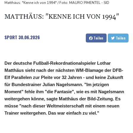
Sonntagsfahrverbot für Lkw
Matthäus: "Kenne ich von 1994" / Foto: MAURO PIMENTEL - SID
Maextro S800: Chinas Luxusangriff auf Maybach und S-Klasse
MATTHÄUS: "KENNE ICH VON 1994"
Leverkusen verlängert mit Carro und Rolfes
Opel Grandland Electric AWD: Zugkraft für den Wohnwagen
SPORT
30.06.2026
Teilen
Teilen
Der deutsche Fußball-Rekordnationalspieler Lothar
Matthäus sieht nach der nächsten WM-Blamage der DFB-
Elf Parallelen zur Pleite vor 32 Jahren - und keine Zukunft
für Bundestrainer Julian Nagelsmann. "Im jetzigen
Moment" fehle ihm "die Fantasie", wie es mit Nagelsmann
weitergehen könne, sagte Matthäus der Bild-Zeitung. Es
müsse "nach dieser Weltmeisterschaft mit einem neuen
Trainer weitergehen. Das war einfach zu viel."