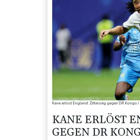
Kane erlöst England: Zittersieg gegen DR Kong
KANE ERLÖST E
GEGEN DR KON