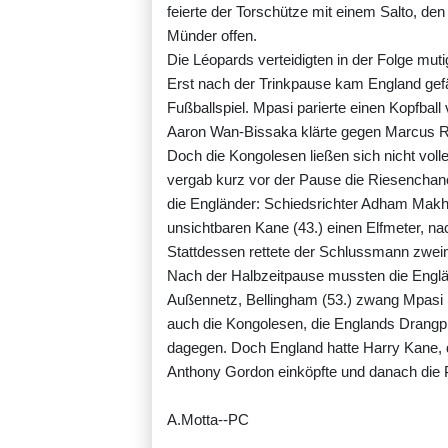
feierte der Torschütze mit einem Salto, den
Münder offen.
Die Léopards verteidigten in der Folge mu
Erst nach der Trinkpause kam England gefä
Fußballspiel. Mpasi parierte einen Kopfball
Aaron Wan-Bissaka klärte gegen Marcus Ras
Doch die Kongolesen ließen sich nicht voll
vergab kurz vor der Pause die Riesenchanc
die Engländer: Schiedsrichter Adham Mak
unsichtbaren Kane (43.) einen Elfmeter, 
Stattdessen rettete der Schlussmann zwei
Nach der Halbzeitpause mussten die Englä
Außennetz, Bellingham (53.) zwang Mpasi 
auch die Kongolesen, die Englands Drangph
dagegen. Doch England hatte Harry Kane, d
Anthony Gordon einköpfte und danach die 
A.Motta--PC