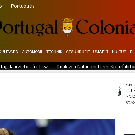
o
Português
OULEVARD
AUTOMOBIL
TECHNIK
GESUNDHEIT
UMWELT
KULTUR
BI
rtagsfahrverbot für Lkw
Kritik von Naturschützern: Kreuzfahrtb
Medien: Ukrainisches Flugzeug in Leipzig neben Drohne war mit
reis
Passagierverkehr an deutschen Flughäfen im ersten Halb
Euro
Börse
TecD
hen begeistert empfangen
Hausärzte kritisieren Untätigkeit de
MDA
espräche mit der Unicredit
Nach Drohnen-Vorfall an Leipzige
SDA
DAX
Gold
EUR/