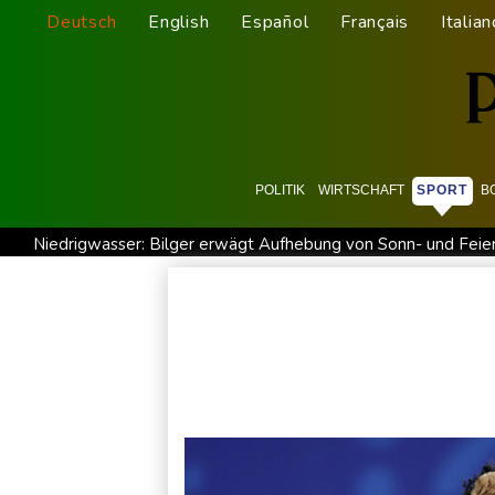
Deutsch
English
Español
Français
Italian
POLITIK
WIRTSCHAFT
SPORT
B
Niedrigwasser: Bilger erwägt Aufhebung von Sonn- und Feie
Knöchelbruch: Lamparter muss nach Sturz operiert werden
Schauspielerin Iris Berben bekommt Deutschen Kulturpolitikp
Papst Leo bei Besuch in Assisi von tausenden jungen Mensc
Übernahmekampf: Commerzbank geht mit Rekordergebnis in G