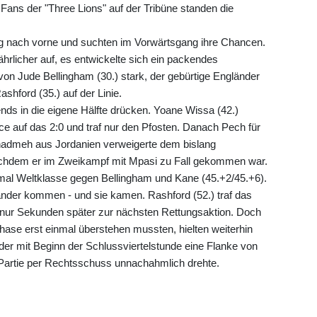
 Fans der "Three Lions" auf der Tribüne standen die
tig nach vorne und suchten im Vorwärtsgang ihre Chancen.
hrlicher auf, es entwickelte sich ein packendes
 von Jude Bellingham (30.) stark, der gebürtige Engländer
hford (35.) auf der Linie.
ends in die eigene Hälfte drücken. Yoane Wissa (42.)
e auf das 2:0 und traf nur den Pfosten. Danach Pech für
hadmeh aus Jordanien verweigerte dem bislang
nachdem er im Zweikampf mit Mpasi zu Fall gekommen war.
mal Weltklasse gegen Bellingham und Kane (45.+2/45.+6).
nder kommen - und sie kamen. Rashford (52.) traf das
nur Sekunden später zur nächsten Rettungsaktion. Doch
ase erst einmal überstehen mussten, hielten weiterhin
er mit Beginn der Schlussviertelstunde eine Flanke von
Partie per Rechtsschuss unnachahmlich drehte.