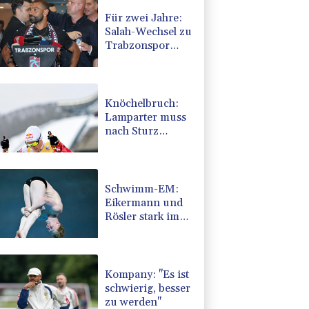
Für zwei Jahre:
Salah-Wechsel zu
Trabzonspor
perfekt
Knöchelbruch:
Lamparter muss
nach Sturz
operiert werden
Schwimm-EM:
Eikermann und
Rösler stark im
Turm-Vorkampf
Kompany: "Es ist
schwierig, besser
zu werden"