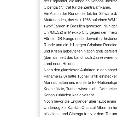
der Engländer, die lange an Kongos überra
Cipenga (7.) traf für die Zentralafrikaner.
Ein Aus in der Runde der letzten 32 wäre
Mutterlandes, das seit 1966 auf einen WM-T
zwölf Jahren in Brasilien gewesen. Nun geh
Uhr/MESZ) in Mexiko City gegen den mex
Für die DR Kongo endet derweil ihr historis
Runde und ein 1:1 gegen Cristiano Ronaldo
und Krisen gebeutelten Nation groß gefeier
(damals hieß das Land noch Zaire) waren d
Land neue Helden.
Nach den glanzlosen Auftritten in den abs
Panama (2:0) hatte Tuchel Kritik einstecke
Mannschaften ein, monierte Ex-Nationalspi
Keane ätzte, Tuchel wisse nicht, "wie sein
Kongo zunächst kalt erwischt.
Noch bevor die Engländer überhaupt einen e
Underdog zu. Kapitän Chancel Mbemba hebel
plötzlich stand Cipenga frei vor dem Tor und