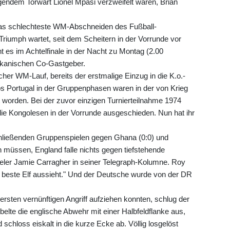
gendem Torwart Lionel Mpasi verzweifelt waren, Brian
 das schlechteste WM-Abschneiden des Fußball-
riumph wartet, seit dem Scheitern in der Vorrunde vor
t es im Achtelfinale in der Nacht zu Montag (2.00
ikanischen Co-Gastgeber.
cher WM-Lauf, bereits der erstmalige Einzug in die K.o.-
s Portugal in der Gruppenphasen waren in der von Krieg
t worden. Bei der zuvor einzigen Turnierteilnahme 1974
ie Kongolesen in der Vorrunde ausgeschieden. Nun hat ihr
chließenden Gruppenspielen gegen Ghana (0:0) und
n müssen, England falle nichts gegen tiefstehende
eler Jamie Carragher in seiner Telegraph-Kolumne. Roy
e beste Elf aussieht." Und der Deutsche wurde von der DR
rsten vernünftigen Angriff aufziehen konnten, schlug der
te die englische Abwehr mit einer Halbfeldflanke aus,
 schloss eiskalt in die kurze Ecke ab. Völlig losgelöst