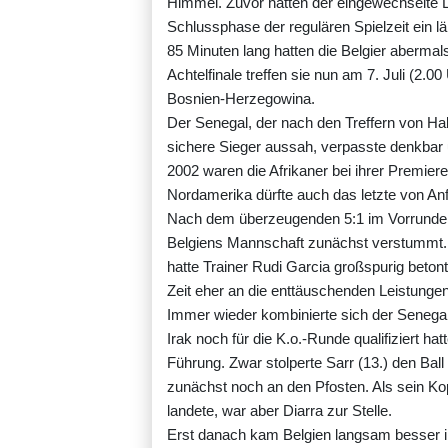
Himmel. Zuvor hatten der eingewechselte Lu
Schlussphase der regulären Spielzeit ein l
85 Minuten lang hatten die Belgier abermal
Achtelfinale treffen sie nun am 7. Juli (2
Bosnien-Herzegowina.
Der Senegal, der nach den Treffern von Hab
sichere Sieger aussah, verpasste denkbar
2002 waren die Afrikaner bei ihrer Premiere 
Nordamerika dürfte auch das letzte von A
Nach dem überzeugenden 5:1 im Vorrundenf
Belgiens Mannschaft zunächst verstummt. "
hatte Trainer Rudi Garcia großspurig betont
Zeit eher an die enttäuschenden Leistung
Immer wieder kombinierte sich der Senegal,
Irak noch für die K.o.-Runde qualifiziert hatt
Führung. Zwar stolperte Sarr (13.) den Bal
zunächst noch an den Pfosten. Als sein Ko
landete, war aber Diarra zur Stelle.
Erst danach kam Belgien langsam besser ins