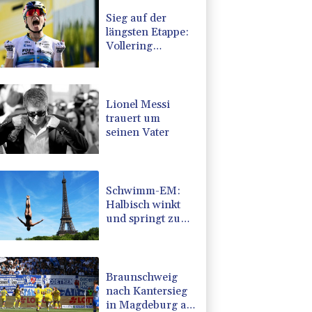
Sieg auf der
längsten Etappe:
Vollering
übernimmt
Gesamtführung
Lionel Messi
trauert um
seinen Vater
Schwimm-EM:
Halbisch winkt
und springt zu
Bronze
Braunschweig
nach Kantersieg
in Magdeburg an