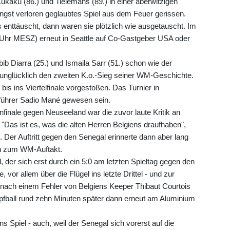
kaku (86.) und Tielemans (89.) in einer aberwitzigen
ängst verloren geglaubtes Spiel aus dem Feuer gerissen.
s enttäuscht, dann waren sie plötzlich wie ausgetauscht. Im
.00 Uhr MESZ) erneut in Seattle auf Co-Gastgeber USA oder
ib Diarra (25.) und Ismaila Sarr (51.) schon wie der
 unglücklich den zweiten K.o.-Sieg seiner WM-Geschichte.
bis ins Viertelfinale vorgestoßen. Das Turnier in
nführer Sadio Mané gewesen sein.
inale gegen Neuseeland war die zuvor laute Kritik an
Das ist es, was die alten Herren Belgiens draufhaben",
. Der Auftritt gegen den Senegal erinnerte dann aber lang
en zum WM-Auftakt.
 der sich erst durch ein 5:0 am letzten Spieltag gegen den
e, vor allem über die Flügel ins letzte Drittel - und zur
l nach einem Fehler von Belgiens Keeper Thibaut Courtois
pfball rund zehn Minuten später dann erneut am Aluminium
 Spiel - auch, weil der Senegal sich vorerst auf die