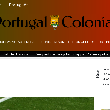
o
Português
OULEVARD
AUTOMOBIL
TECHNIK
GESUNDHEIT
UMWELT
KULTUR
BI
grität der Ukraine
Sieg auf der längsten Etappe: Vollering üb
garien nahe Gaspipeline
Lionel Messi trauert um seinen Vater
 Baden-Württemberg
Selenskyj warnt in Belgrad vor Folgen russi
Euro
Börse
TecD
esichtet
Ungarns Regierungspartei nominiert Ex-Gerichtspräsi
MDA
skyj: Ukraine hat praktisch keine intakten Wärmekraftwerke mehr
Gold
EUR/
DAX
SDA