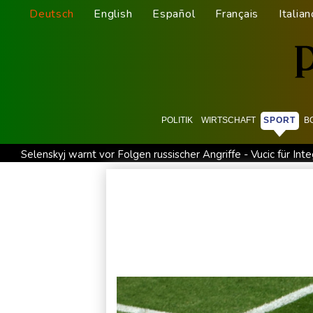
Deutsch
English
Español
Français
Italian
POLITIK
WIRTSCHAFT
SPORT
B
Selenskyj warnt vor Folgen russischer Angriffe - Vucic für Inte
Drohne explodiert an der Grenze zwischen Rumänien und Bul
Absturz von Ultraleichtflugzeug: 72-jähriger Pilot stirbt in
Drohnen über Bundeswehrstandort in Nordrhein-Westfalen g
Schwimm-EM: Halbisch winkt und springt zu Bronze
Selen