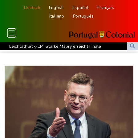
Deutsch
English
Español
Français
Italiano
Português
Leichtathletik-EM: Starke Mabry erreicht Finale
Sommerreise von Verkehrsminister Bilger startet mit ICE-Panne
Kampf gegen Geldwäsche: Klingbeil will Beschlagnahme von
Vermögen erleichtern
Drohnenabwehr an Flughäfen: Ministerpräsident Günther für
Einsatz der Bundeswehr
30-Jähriger nach Streit an Bahnhof Zoo erschossen: Täter in
Berlin flüchtig
Sonnenfinsternis: Forscher untersuchen Auswirkungen auf
Navigation und Funksysteme
Wegen Patientenmorden verurteilter Krankenpfleger: Rund 120