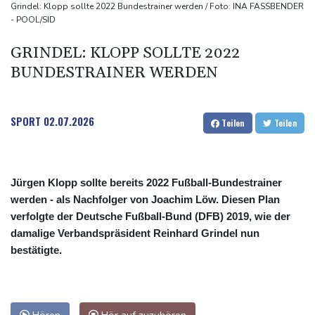
weitere Verdachtsfälle
Grindel: Klopp sollte 2022 Bundestrainer werden / Foto: INA FASSBENDER
- POOL/SID
"Vertrauen gebrochen": UEFA und Co. legen gegen Infantino
nach
GRINDEL: KLOPP SOLLTE 2022
Rückreisewelle nimmt Fahrt auf: ADAC rechnet erneut mit Staus
BUNDESTRAINER WERDEN
an Wochenende
Bericht: Spreng-Drohne flog direkt auf ukrainische
SPORT
02.07.2026
Teilen
Teilen
Frachtmaschine zu
Jürgen Klopp sollte bereits 2022 Fußball-Bundestrainer
werden - als Nachfolger von Joachim Löw. Diesen Plan
verfolgte der Deutsche Fußball-Bund (DFB) 2019, wie der
damalige Verbandspräsident Reinhard Grindel nun
bestätigte.