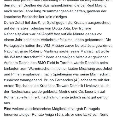
den nun elf Duellen der Ausnahmekönner, die bei Real Madrid
auch sechs Jahre lang zusammengespielt hatten, gewann der
kroatische Edeltechniker kein einziges.
Durch Zufall fiel das K.-o.-Spiel gegen die Kroaten ausgerechnet
auf den ersten Todestag von Diogo Jota. Der frühere
Nationalspieler war bei Anpfiff fast auf die Minute genau vor
einem Jahr bei einem Verkehrsunfall ums Leben gekommen. Die
Portugiesen hatten ihre WM-Mission zuvor bereits Jota gewidmet.
Nationaltrainer Roberto Martínez sagte, seine Mannschaft wolle
die Weltmeisterschaft für ihren ehemaligen Mitspieler gewinnen.
Auf dem Rasen des BMO Field in Toronto wurde Ronaldo beim
Einlaufen zum Warmmachen mit einer lauten Mischung aus Jubel
und Pfiffen empfangen, nach Spielbeginn war seine Mannschaft
zunächst tonangebend. Bruno Fernandes (4.) scheiterte mit der
ersten Topchance an Kroatiens Torwart Dominik Livakovic, auch
der Nachschuss wurde geblockt. Modric und Co. lauerten auf
Konter, spielten ihre Umschaltmomente jedoch nicht gut genug
aus.
Eine weitere aussichtsreiche Möglichkeit vergab Portugals
Innenverteidiger Renato Veiga (16.), als er eine Ecke von Nuno