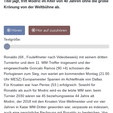
Titel jagt, tritt Modric im Alter von 40 Jahren ohne die große
Krönung von der Weltbühne ab.
Hören
Hör auf zuzuhören
Textgröße:
Ronaldo (68., Foulelfmeter nach Videobeweis) mit seinem dritten
Turniertor und dem 11. WM-Treffer insgesamt und der
eingewechselte Goncalo Ramos (90.+4) schossen die
Portugiesen zum Sieg, nun wartet am kommenden Montag (21.00
Uhr MESZ) Europameister Spanien im Achtelfinale von Dallas.
Für Kroatien war Ivan Perisic (53.) erfolgreich. Sowohl für
Ronaldo als auch für Modric wird es die letzte WM sein; beim
Turnier 2030 wären sie 45 beziehungsweise 44 Jahre alt.
Modric, der 2018 mit den Kroaten Vize-Weltmeister und vor vier
Jahren in Katar WM-Dritter geworden war, verpasste es indessen,
auch eine persönliche Rechnung mit Ronaldo zu begleichen. Von