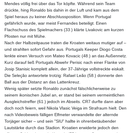
Mendes völlig frei über das Tor köpfte. Während sein Team
drückte, hing Ronaldo bis dahin in der Luft und kam aus dem
Spiel heraus zu keiner Abschlussposition. Wenn Portugal
gefährlich wurde, war meist Fernandes beteiligt. Einen
Flachschuss des Spielmachers (33.) klärte Livakovic am kurzen
Pfosten nur mit Mühe.
Nach der Halbzeitpause traten die Kroaten weitaus mutiger auf –
und strahlten sofort Gefahr aus. Portugals Keeper Diogo Costa
lenkte einen Versuch von Mateo Kovacic (48.) an das Außennetz.
Kurz darauf ließ Portugals Abwehr Perisic nach einer Flanke von
Josip Stanisic komplett allein, der 37-Jährige vollstreckte eiskalt.
Die Seleção antwortete trotzig: Rafael Leão (58.) donnerte den
Ball aus der Distanz an das Lattenkreuz.
Wenig später setzte Ronaldo zunächst fälschlicherweise zu
seinem ikonischen Jubel an, er stand bei seinem vermeintlichen
Ausgleichstreffer (61.) jedoch im Abseits. CR7 durfte dann aber
doch noch feiern, weil Nikola Vlasic Veiga im Strafraum hielt. Den
nach Videobeweis fälligen Elfmeter verwandelte der alternde
Torjäger sicher – und sein "SIU" hallte in ohrenbetäubender
Lautstärke durch das Stadion. Kroatien erwiderte jedoch den