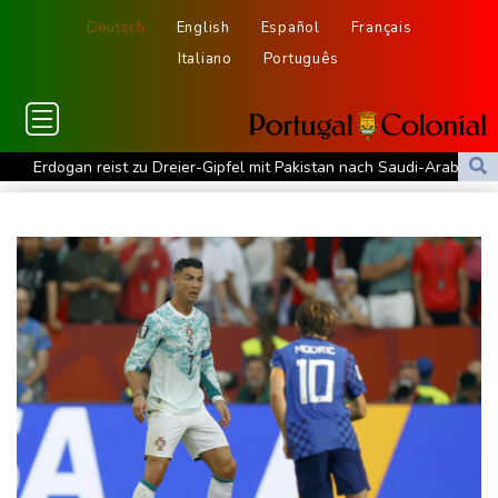
Deutsch
English
Español
Français
Italiano
Português
Erdogan reist zu Dreier-Gipfel mit Pakistan nach Saudi-Arabien
58 Soldaten im Jemen bei Huthi-Angriffen getötet - Regierung
kündigt Vergeltung an
UEFA hält an FIFA-Boykott fest - CAF hält zu Infantino
Jemen: 38 Soldaten bei Huthi-Angriffen getötet - Regierung
kündigt Vergeltung an
Mindestens zwei Tote bei Bombenexplosion in Kleinbus nahe
Damaskus
Real Madrid verlängert mit Vinicius Jr. bis 2032
Schwimm-EM: Eikermann und Rösler gewinnen Silber und Bronze
Syrische Staatsmedien: Bombe in Kleinbus nahe Damaskus