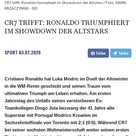
explodiert
CR7 trifft: Ronaldo triumphiert im Showdown der Altstars / Foto: KAMIL
KRZACZYNSKI - SID
Bundesanwaltschaft übernimmt Ermittlungen zu Sprengstoff-
Drohne in Leipzig
CR7 TRIFFT: RONALDO TRIUMPHIERT
42,2 Grad: Allzeit-Hitzerekord in der Slowakei nach nur einem
IM SHOWDOWN DER ALTSTARS
Tag gebrochen
SPORT
03.07.2026
Teilen
Teilen
Cristiano Ronaldo hat Luka Modric im Duell der Altmeister
in die WM-Rente geschickt und seinen Traum vom
ultimativen Triumph am Leben erhalten. Am ersten
Jahrestag des Unfalls seines verstorbenen Ex-
Teamkollegen Diogo Jota bezwang der 41 Jahre alte
Superstar mit Portugal Modrics Kroatien im
Sechzehntelfinale von Toronto mit 2:1 (0:0). Während CR7
bei seiner sechsten Weltmeisterschaft weiter seinen ersten