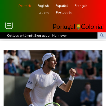
Deutsch
English
Español
Français
Italiano
Português
Cottbus erkämpft Sieg gegen Hannover
Überragender Zoma schießt Nürnberg zum Auftaktsieg
St. Pauli verpasst Auftaktsieg bei Rapp-Debüt
Flugstreichungen und Evakuierungen: Taifun "Dolphin" in
Ostchina auf Land getroffen
Nächster Dreifachsieg für Aprilia - Fernández triumphiert
Verkehrsminister Bilger will Boni von Bahnmanagern an Ziele
knüpfen
Bericht: Trotz Sanierung nur jeder vierte Zug zwischen Hamburg
und Berlin pünktlich
FC Bayern: Kompany setzt auf Musiala