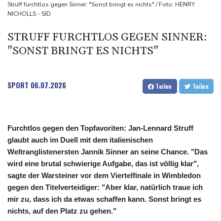
Waldbrände in Kanada: Notstand in Provinz British Columbia
Struff furchtlos gegen Sinner: "Sonst bringt es nichts" / Foto: HENRY
NICHOLLS - SID
ausgerufen
Verdacht auf illegales Rennen: Zwei Tote nach Motorrad-Unfall
STRUFF FURCHTLOS GEGEN SINNER:
in Köln
"SONST BRINGT ES NICHTS"
SPORT
06.07.2026
Teilen
Teilen
Furchtlos gegen den Topfavoriten: Jan-Lennard Struff
glaubt auch im Duell mit dem italienischen
Weltranglistenersten Jannik Sinner an seine Chance. "Das
wird eine brutal schwierige Aufgabe, das ist völlig klar",
sagte der Warsteiner vor dem Viertelfinale in Wimbledon
gegen den Titelverteidiger: "Aber klar, natürlich traue ich
mir zu, dass ich da etwas schaffen kann. Sonst bringt es
nichts, auf den Platz zu gehen."