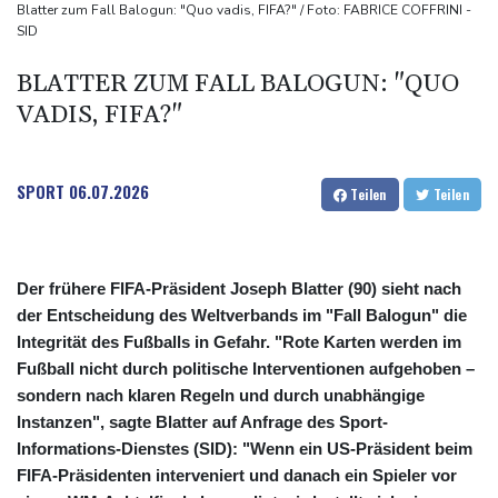
Ungenügender Schutz von Kindern: Meta muss in den USA 567
Blatter zum Fall Balogun: "Quo vadis, FIFA?" / Foto: FABRICE COFFRINI -
SID
Millionen Dollar zahlen
Argentinien: Polizei geht mit Tränengas und Gummigeschossen
BLATTER ZUM FALL BALOGUN: "QUO
gegen Proteste vor
VADIS, FIFA?"
WNBA: Toronto bleibt trotz starker Sabally in der Krise
SPORT
06.07.2026
Teilen
Teilen
Der frühere FIFA-Präsident Joseph Blatter (90) sieht nach
der Entscheidung des Weltverbands im "Fall Balogun" die
Integrität des Fußballs in Gefahr. "Rote Karten werden im
Fußball nicht durch politische Interventionen aufgehoben –
sondern nach klaren Regeln und durch unabhängige
Instanzen", sagte Blatter auf Anfrage des Sport-
Informations-Dienstes (SID): "Wenn ein US-Präsident beim
FIFA-Präsidenten interveniert und danach ein Spieler vor