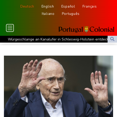
Deutsch
English
Español
Français
Italiano
Português
Würgeschlange an Kanalufer in Schleswig-Holstein entdeckt
Unter Traktor eingeklemmt: Zwölfjähriger stirbt in Nordrhein-
Westfalen
Sri Lanka setzt nach Unruhen in Gefängnis Soldaten ein
Zuwächse in der Autobranche: Industrieproduktion legt im Juni
leicht zu
76-jähriger Landwirt in Nordrhein-Westfalen von Traktor
überrollt und getötet
Nach Tod von 37-Jähriger in Hessen: Tatverdächtiger wieder auf
freiem Fuß
Deutschlands Exporte im Juni leicht gestiegen