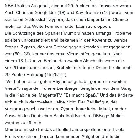
NBA-Profi im Aufgebot, ging mit 20 Punkten als Topscorer voran.
Auch Christian Sengfelder (19) und Kay Bruhnke (16) waren vom
sieglosen Schlusslicht Zypern, das schon länger keine Chance
mehr auf das Weiterkommen hatte, kaum zu stoppen.
Die Schützlinge des Spaniers Mumbrú hatten anfangs Probleme,
spielten unkonzentriert und bekamen in der Abwehr zu wenige
Stopps. Zypern, das am Freitag gegen Kroatien untergegangen
war (50:123), konnte das erste Viertel offen gestalten. Nach
einem 18:1-Run zu Beginn des zweiten Abschnitts waren die
Verhältnisse aber geklärt, Bruhnke sorgte per Dreier für die erste
20-Punkte-Führung (45:25/18.).
"Wir haben einen guten Rhythmus gehabt, gerade im zweiten
Viertel", sagte der frühere Bamberger Sengfelder vor dem Gang
in die Kabine bei MagentaTV: "Es macht Spaß." Und das änderte
sich auch in der zweiten Hälfte nicht. Der Ball lief gut, der
Vorsprung wuchs weiter an, Zypern hatte keine Mittel, um der
Auswahl des Deutschen Basketball Bundes (DBB) gefährlich
werden zu können.
Mumbrú musste für das aktuelle Länderspielfenster auf viele
Profis verzichten, bei den kommenden Aufgaben dürfte die