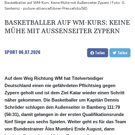
Anhaltende Trockenheit: Rheinpegel bei Düsseldorf auf
Basketballer auf WM-Kurs: Keine Mühe mit Außenseiter Zypern / Foto: G.
Santemiz - picture-alliance/Eibner-Pressefoto/SID
historischem Tief
Urteil: Nähe zu Muslimbruderschaft kann Verbeamtung
BASKETBALLER AUF WM-KURS: KEINE
entgegenstehen
MÜHE MIT AUSSENSEITER ZYPERN
Nationaler Sicherheitsrat mit Merz hat zu Drohnenvorfall in
Leipzig getagt
SPORT
06.07.2026
Teilen
Teilen
Auf dem Weg Richtung WM hat Titelverteidiger
Deutschland einen nie gefährdeten Pflichtsieg gegen
Zypern geholt und ist dem Ziel Katar wieder einen Schritt
näher gekommen. Die Basketballer um Kapitän Dennis
Schröder schlugen den Außenseiter in Bamberg 111:79
(56:31), damit gelangen in der ersten Qualifikationsrunde
fünf Siege aus sechs Spielen. Weiter geht es für das Team
von Bundestrainer Àlex Mumbrú Ende August, dann