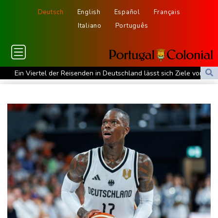
Deutsch
English
Español
Français
Italiano
Português
Ein Viertel der Reisenden in Deutschland lässt sich Ziele von der
KI vorschlagen
Norwegens Fußball-Verband fordert Infantinos Rücktritt
Verurteilte Linksextremistin: Bundesgerichtshof bestätigt
Beugehaft für Lina E.
Verweigerter Dopingtest: NADA will Vierjahressperre für Ansah
Medien: Türkischer Präsident Erdogan zu Dreiergipfel in Saudi-
Arabien eingetroffen
Deutsche Industrieproduktion zeigt sich widerstandsfähig -
Rekordstand bei Exporten
Weniger Falschgeld im ersten Halbjahr im Umlauf