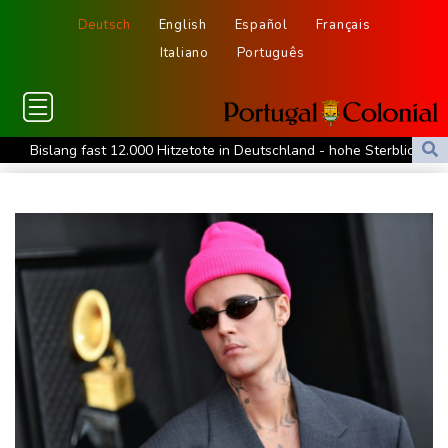
Deutsch
English
Español
Français
Italiano
Português
Bislang fast 12.000 Hitzetote in Deutschland - hohe Sterblichkeit
vor allem im Juni
Arbeiter stribt in Niedersachsen durch umkippenden Bagger
Studie: Klimawandel verdoppelt Wahrscheinlichkeit für
Waldbrände in Kanada
Niedersachsen: Splittergranate aus Zweitem Weltkrieg in
Einfamilienhaus entdeckt
Commerzbank meldet Rekordergebnis - Gespräche mit Unicredit
stehen an
Coup für Köln: Hendrich kehrt in die Bundesliga zurück
Kokain in Lutschern: 68-Jähriger bei Schmuggelversuch in