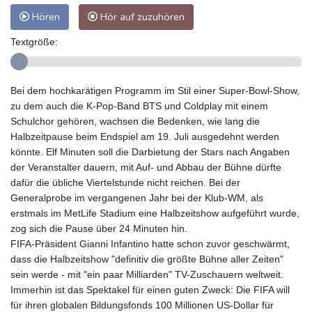
Hören
Hör auf zuzuhören
Textgröße:
Bei dem hochkarätigen Programm im Stil einer Super-Bowl-Show,
zu dem auch die K-Pop-Band BTS und Coldplay mit einem
Schulchor gehören, wachsen die Bedenken, wie lang die
Halbzeitpause beim Endspiel am 19. Juli ausgedehnt werden
könnte. Elf Minuten soll die Darbietung der Stars nach Angaben
der Veranstalter dauern, mit Auf- und Abbau der Bühne dürfte
dafür die übliche Viertelstunde nicht reichen. Bei der
Generalprobe im vergangenen Jahr bei der Klub-WM, als
erstmals im MetLife Stadium eine Halbzeitshow aufgeführt wurde,
zog sich die Pause über 24 Minuten hin.
FIFA-Präsident Gianni Infantino hatte schon zuvor geschwärmt,
dass die Halbzeitshow "definitiv die größte Bühne aller Zeiten"
sein werde - mit "ein paar Milliarden" TV-Zuschauern weltweit.
Immerhin ist das Spektakel für einen guten Zweck: Die FIFA will
für ihren globalen Bildungsfonds 100 Millionen US-Dollar für