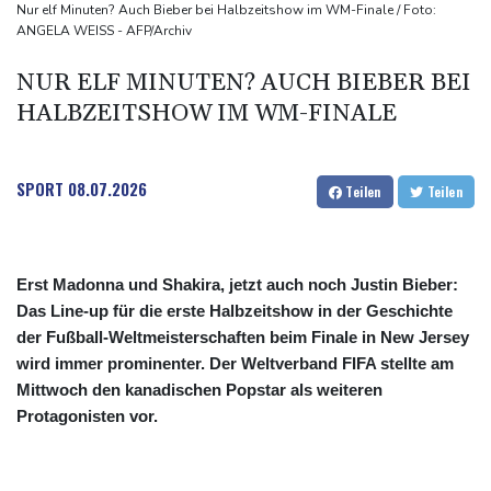
Düsseldorf ertappt
Nur elf Minuten? Auch Bieber bei Halbzeitshow im WM-Finale / Foto:
ANGELA WEISS - AFP/Archiv
"Infanti-No Go": Pressestimmen zum Verbleib des FIFA-Chefs
Manipulierte Trainerwahl? Razzia bei Südkoreas Fußball-Verband
NUR ELF MINUTEN? AUCH BIEBER BEI
DIHK fordert "resiliente" Infrastruktur: Wasserstraßen besser an
HALBZEITSHOW IM WM-FINALE
Niedrigwasser anpassen
SPORT
08.07.2026
Teilen
Teilen
Erst Madonna und Shakira, jetzt auch noch Justin Bieber:
Das Line-up für die erste Halbzeitshow in der Geschichte
der Fußball-Weltmeisterschaften beim Finale in New Jersey
wird immer prominenter. Der Weltverband FIFA stellte am
Mittwoch den kanadischen Popstar als weiteren
Protagonisten vor.