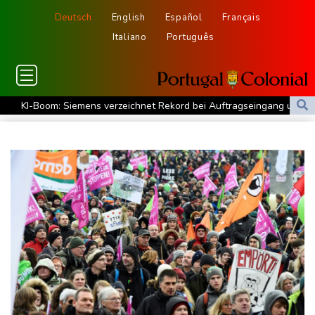
Deutsch
English
Español
Français
Italiano
Português
KI-Boom: Siemens verzeichnet Rekord bei Auftragseingang und
deutliche Gewinnzuwachs
Frau aus Berliner Kleingartenvorstand soll fast eine Million Euro
veruntreut haben
Zahl deutscher Azubis sinkt deutlich - Anstieg bei ausländischen
Auszubildenden
Frau fällt bei Gewitter von Motorboot in Bodensee und stirbt
Rüstungsbetrieb in Bayern ausgespäht: Mutmaßlicher Agent
festgenommen
Myanmars Ex-General Min Aung Hlaing zu erstem Besuch in
Thailand als Präsident