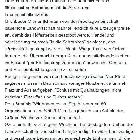
Lieferketten. Profitieren müssten die bäuerlichen und
ökologischen Betriebe, nicht die Agrar- und
Lebensmittelkonzerne.
Milchbauer Ottmar Ilchmann von der Arbeitsgemeinschaft
bäuerliche Landwirtschaft mahnte "endlich faire Erzeugerpreise"
an, damit das Höfesterben gestoppt werde. Handel und
Verarbeitung müssten "in die Schranken" gewiesen, das
"Preisdiktat" gestoppt werden. Marita Wiggerthale von Oxfam
forderte, die Übermacht der großen Lebensmittelhandelsketten
im Einkauf "per Entflechtung zu brechen" sowie eine Ombuds-
und Preisbeobachtungsstelle zu schaffen.
Rüdiger Jürgensen von der Tierschutzorganisation Vier Pfoten
sagte, es müsse in Deutschland weniger Nutztiere, dafür mehr
Platz und Auslauf geben. "Schluss mit Qualhaltungen, nicht
kurativen Eingriffen und Turbozuchten."
Dem Bündnis "Wir haben es satt!" gehören rund 60
Organisationen an. Seit 2011 ruft es jährlich zum Auftakt der
Grünen Woche zur Demonstration auf.
Özdemir hatte vergangene Woche im Bundestag den Umbau der
Landwirtschaft in Deutschland angekündigt. Er wolle hochwertige
und bezahlbare Lebensmittel, ausreichende Einkommen für die