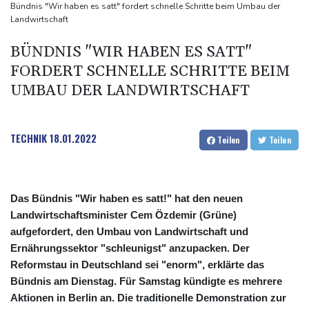
Drohnenabwehr: Grüne fordern "klare Zuständigkeiten" - SPD
Bündnis "Wir haben es satt" fordert schnelle Schritte beim Umbau der
Landwirtschaft
sieht Behörden gestärkt
Nach Suchaktion: Vermisste Dreijährige aus Schleswig-Holstein
BÜNDNIS "WIR HABEN ES SATT"
tot aufgefunden
FORDERT SCHNELLE SCHRITTE BEIM
Auto kommt von Autobahn ab und stürzt auf Gleise: Drei Tote in
UMBAU DER LANDWIRTSCHAFT
Bayern
Iran-Krieg: Trump weist Berichte über Munitionsknappheit zurück
TECHNIK
18.01.2022
Teilen
Teilen
Das Bündnis "Wir haben es satt!" hat den neuen
Landwirtschaftsminister Cem Özdemir (Grüne)
aufgefordert, den Umbau von Landwirtschaft und
Ernährungssektor "schleunigst" anzupacken. Der
Reformstau in Deutschland sei "enorm", erklärte das
Bündnis am Dienstag. Für Samstag kündigte es mehrere
Aktionen in Berlin an. Die traditionelle Demonstration zur