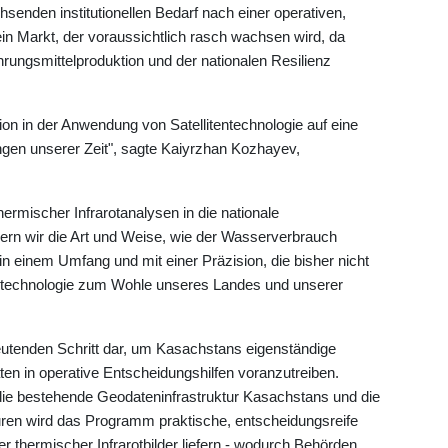
enden institutionellen Bedarf nach einer operativen,
in Markt, der voraussichtlich rasch wachsen wird, da
rungsmittelproduktion und der nationalen Resilienz
ion in der Anwendung von Satellitentechnologie auf eine
gen unserer Zeit", sagte Kaiyrzhan Kozhayev,
hermischer Infrarotanalysen in die nationale
ern wir die Art und Weise, wie der Wasserverbrauch
n einem Umfang und mit einer Präzision, die bisher nicht
mtechnologie zum Wohle unseres Landes und unserer
deutenden Schritt dar, um Kasachstans eigenständige
en in operative Entscheidungshilfen voranzutreiben.
in die bestehende Geodateninfrastruktur Kasachstans und die
ren wird das Programm praktische, entscheidungsreife
 thermischer Infrarotbilder liefern - wodurch Behörden,