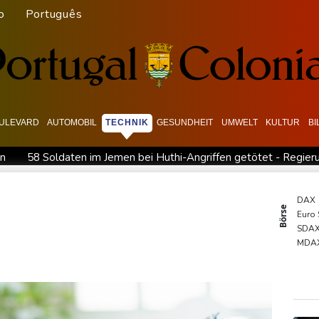
o
Português
ULEVARD
AUTOMOBIL
TECHNIK
GESUNDHEIT
UMWELT
KULTUR
B
en
58 Soldaten im Jemen bei Huthi-Angriffen getötet - Regier
men: 38 Soldaten bei Huthi-Angriffen getötet - Regierung kündig
he Damaskus
Real Madrid verlängert mit Vinicius Jr. bis 2032
DAX
Börse
Euro
onze
Syrische Staatsmedien: Bombe in Kleinbus nahe Damasku
SDA
Drohne in Leipzig
42,2 Grad: Allzeit-Hitzerekord in der Slow
MDA
TecD
Gold
EUR/