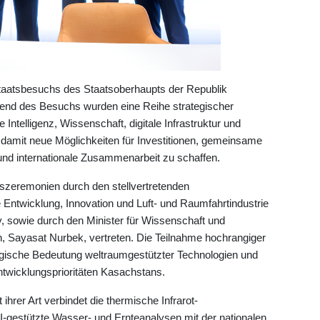
aatsbesuchs des Staatsoberhaupts der Republik
rend des Besuchs wurden eine Reihe strategischer
ntelligenz, Wissenschaft, digitale Infrastruktur und
damit neue Möglichkeiten für Investitionen, gemeinsame
nd internationale Zusammenarbeit zu schaffen.
zeremonien durch den stellvertretenden
le Entwicklung, Innovation und Luft- und Raumfahrtindustrie
 sowie durch den Minister für Wissenschaft und
, Sayasat Nurbek, vertreten. Die Teilnahme hochrangiger
tegische Bedeutung weltraumgestützter Technologien und
 Entwicklungsprioritäten Kasachstans.
hrer Art verbindet die thermische Infrarot-
I-gestützte Wasser- und Ernteanalysen mit der nationalen