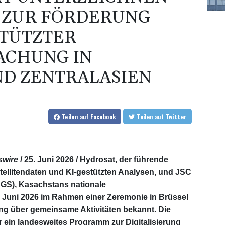
 ZUR FÖRDERUNG
STÜTZTER
CHUNG IN
D ZENTRALASIEN
Teilen
auf Facebook
Teilen
auf Twitter
wire
/ 25. Juni 2026 /
Hydrosat, der führende
tellitendaten und KI-gestützten Analysen, und JSC
GS), Kasachstans nationale
 Juni 2026 im Rahmen einer Zeremonie in Brüssel
ng über gemeinsame Aktivitäten bekannt. Die
 ein landesweites Programm zur Digitalisierung