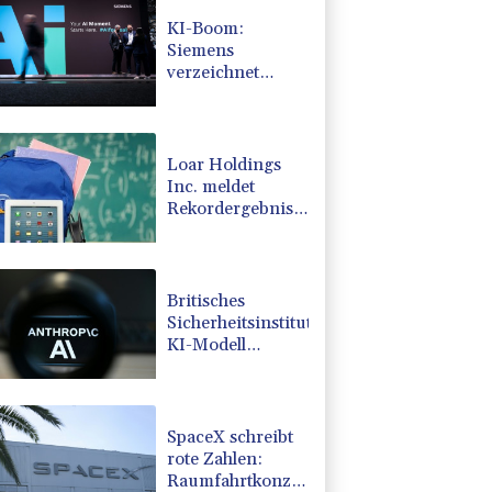
KI-Boom:
Siemens
verzeichnet
Rekord bei
Auftragseingang
und deutliche
Gewinnzuwachs
Loar Holdings
Inc. meldet
Rekordergebnisse
für das zweite
Quartal 2026 und
eine
Aufwärtskorrektur
Britisches
des Ausblicks für
Sicherheitsinstitut:
2026
KI-Modell
verschickt
Phishing-Mail
SpaceX schreibt
rote Zahlen:
Raumfahrtkonzern