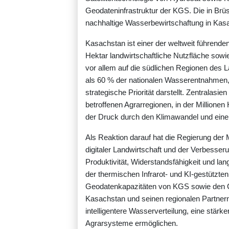
Geodateninfrastruktur der KGS. Die in Brü
nachhaltige Wasserbewirtschaftung in Kas
Kasachstan ist einer der weltweit führende
Hektar landwirtschaftliche Nutzfläche sowi
vor allem auf die südlichen Regionen des L
als 60 % der nationalen Wasserentnahmen,
strategische Priorität darstellt. Zentralasi
betroffenen Agrarregionen, in der Millione
der Druck durch den Klimawandel und eine 
Als Reaktion darauf hat die Regierung de
digitaler Landwirtschaft und der Verbess
Produktivität, Widerstandsfähigkeit und lan
der thermischen Infrarot- und KI-gestützt
Geodatenkapazitäten von KGS sowie den 
Kasachstan und seinen regionalen Partnern 
intelligentere Wasserverteilung, eine stä
Agrarsysteme ermöglichen.