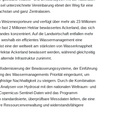
ssel unterzeichnete Vereinbarung ebnet den Weg für eine
achstan und ganz Zentralasien.
n Weizenexporteure und verfügt über mehr als 23 Millionen
e fast 2 Millionen Hektar bewässertes Ackerland, das sich
andes konzentriert. Auf die Landwirtschaft entfallen mehr
 weshalb ein effizientes Wassermanagement eine
en ist eine der weltweit am stärksten von Wasserknappheit
n Hektar Ackerland bewässert werden, während gleichzeitig
alternde Infrastruktur zunimmt.
r Modernisierung der Bewässerungssysteme, der Einführung
erung des Wassermanagements Priorität eingeräumt, um
gfristige Nachhaltigkeit zu steigern. Durch die Kombination
en Analysen von Hydrosat mit den nationalen Weltraum- und
Copernicus-Sentinel-Daten wird das Programm
standardisierte, überprüfbare Messdaten liefern, die eine
rkere Ressourcenverwaltung und widerstandsfähigere