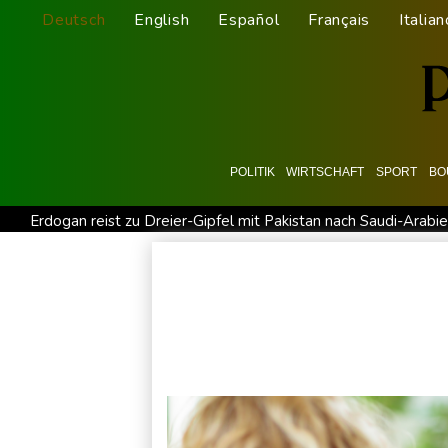
Deutsch
English
Español
Français
Italian
POLITIK
WIRTSCHAFT
SPORT
BO
Erdogan reist zu Dreier-Gipfel mit Pakistan nach Saudi-Arabi
UEFA hält an FIFA-Boykott fest - CAF hält zu Infantino
Je
Mindestens zwei Tote bei Bombenexplosion in Kleinbus na
Schwimm-EM: Eikermann und Rösler gewinnen Silber und Br
Bundesanwaltschaft übernimmt Ermittlungen zu Sprengstoff-