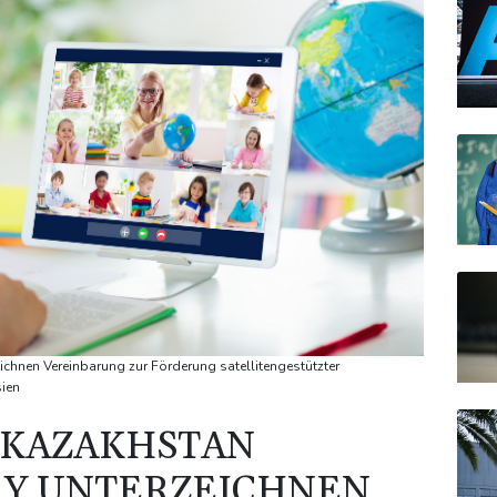
chnen Vereinbarung zur Förderung satellitengestützter
ien
 KAZAKHSTAN
RY UNTERZEICHNEN