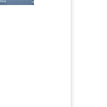
enttäuscht nach
Rekordbörsengang