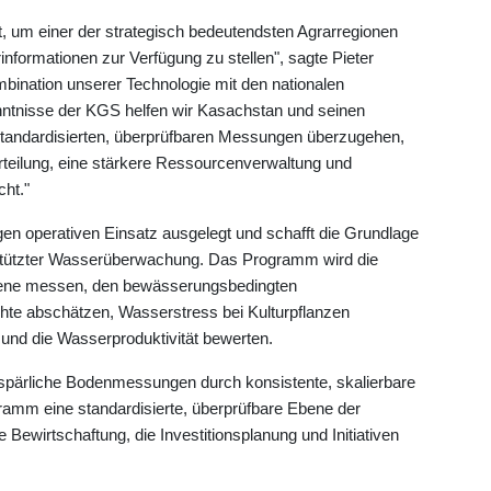
tt, um einer der strategisch bedeutendsten Agrarregionen
nformationen zur Verfügung zu stellen", sagte Pieter
ination unserer Technologie mit den nationalen
ntnisse der KGS helfen wir Kasachstan und seinen
standardisierten, überprüfbaren Messungen überzugehen,
verteilung, eine stärkere Ressourcenverwaltung und
ht."
gen operativen Einsatz ausgelegt und schafft die Grundlage
gestützter Wasserüberwachung. Das Programm wird die
ebene messen, den bewässerungsbedingten
te abschätzen, Wasserstress bei Kulturpflanzen
und die Wasserproduktivität bewerten.
 spärliche Bodenmessungen durch konsistente, skalierbare
ramm eine standardisierte, überprüfbare Ebene der
Bewirtschaftung, die Investitionsplanung und Initiativen