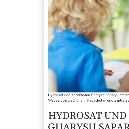
Hydrosat und Kazakhstan Gharysh Sapary unterzei
Wasserüberwachung in Kasachstan und Zentralas
HYDROSAT UND
GHARYSH SAPA