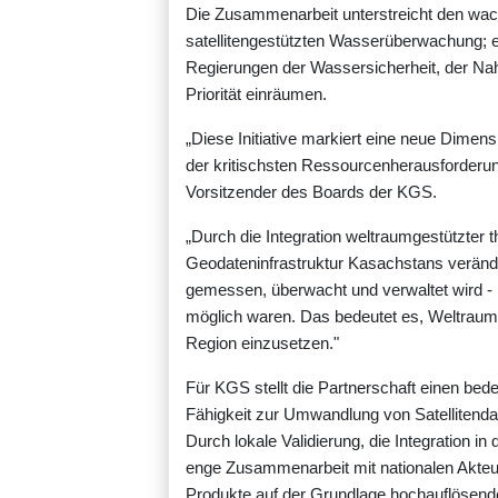
Die Zusammenarbeit unterstreicht den wachs
satellitengestützten Wasserüberwachung; e
Regierungen der Wassersicherheit, der Nah
Priorität einräumen.
„Diese Initiative markiert eine neue Dimens
der kritischsten Ressourcenherausforderun
Vorsitzender des Boards der KGS.
„Durch die Integration weltraumgestützter t
Geodateninfrastruktur Kasachstans veränd
gemessen, überwacht und verwaltet wird - i
möglich waren. Das bedeutet es, Weltrau
Region einzusetzen."
Für KGS stellt die Partnerschaft einen be
Fähigkeit zur Umwandlung von Satellitendat
Durch lokale Validierung, die Integration 
enge Zusammenarbeit mit nationalen Akteu
Produkte auf der Grundlage hochauflösender