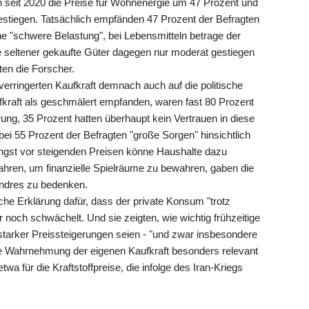
n seit 2020 die Preise für Wohnenergie um 47 Prozent und
estiegen. Tatsächlich empfänden 47 Prozent der Befragten
ne "schwere Belastung", bei Lebensmitteln betrage der
ele seltener gekaufte Güter dagegen nur moderat gestiegen
rten die Forscher.
rringerten Kaufkraft demnach auch auf die politische
fkraft als geschmälert empfanden, waren fast 80 Prozent
rung, 35 Prozent hatten überhaupt kein Vertrauen in diese
 bei 55 Prozent der Befragten "große Sorgen" hinsichtlich
Angst vor steigenden Preisen könne Haushalte dazu
ren, um finanzielle Spielräume zu bewahren, gaben die
Endres zu bedenken.
he Erklärung dafür, dass der private Konsum "trotz
noch schwächelt. Und sie zeigten, wie wichtig frühzeitige
arker Preissteigerungen seien - "und zwar insbesondere
die Wahrnehmung der eigenen Kaufkraft besonders relevant
etwa für die Kraftstoffpreise, die infolge des Iran-Kriegs