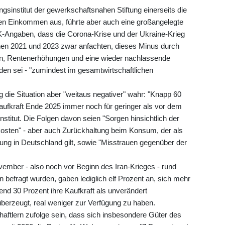
sinstitut der gewerkschaftsnahen Stiftung einerseits die
aren Einkommen aus, führte aber auch eine großangelegte
K-Angaben, dass die Corona-Krise und der Ukraine-Krieg
hen 2021 und 2023 zwar anfachten, dieses Minus durch
hn, Rentenerhöhungen und eine wieder nachlassende
rden sei - "zumindest im gesamtwirtschaftlichen
ie Situation aber "weitaus negativer" wahr: "Knapp 60
aufkraft Ende 2025 immer noch für geringer als vor dem
nstitut. Die Folgen davon seien "Sorgen hinsichtlich der
kosten" - aber auch Zurückhaltung beim Konsum, der als
lung in Deutschland gilt, sowie "Misstrauen gegenüber der
vember - also noch vor Beginn des Iran-Krieges - rund
efragt wurden, gaben lediglich elf Prozent an, sich mehr
end 30 Prozent ihre Kaufkraft als unverändert
erzeugt, real weniger zur Verfügung zu haben.
ftlern zufolge sein, dass sich insbesondere Güter des