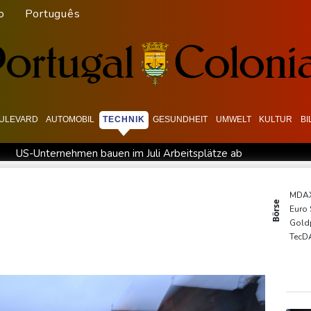
o
Português
ULEVARD
AUTOMOBIL
TECHNIK
GESUNDHEIT
UMWELT
KULTUR
B
US-Unternehmen bauen im Juli Arbeitsplätze ab
ran-Krieg Verteidigungsabkommen
Polizei entdeckt Cannabispla
pas SUV-Markt
Sicherheitskreise vermuten russische Kampagne 
MDA
Börse
Euro
reffen
Nationaler Sicherheitsrat mit Merz tagt zu Drohnenvorfal
Gold
ermittelt wegen Sabotage
Frankreichs Außenminister Barrot k
TecD
DAX
SDA
EUR/