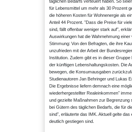
täglichen Bedarfs verteuert haben. So seie
für Lebensmittel um mehr als 30 Prozent g
die höheren Kosten für Wohnenergie als ei
Anteil 44 Prozent. "Dass die Preise für vi
sind, fällt offenbar weniger stark auf", erklä
Auswirkungen hat die Wahrnehmung einer ve
Stimmung: Von den Befragten, die ihre Kau
unzufrieden mit der Arbeit der Bundesregie
Institution. Zudem gibt es in dieser Gruppe
der künftigen Lebenshaltungskosten. Die 
bewegen, die Konsumausgaben zurückzufah
Studienautoren Jan Behringer und Lukas 
Die Ergebnisse liefern demnach eine möglic
wiederhergestellter Realeinkommen" immer 
und gezielte Maßnahmen zur Begrenzung st
bei Gütern des täglichen Bedarfs, die für 
sind", erläuterte das IMK. Aktuell gelte das 
deutlich gestiegen sind.