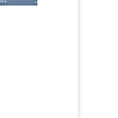
enttäuscht nach
Rekordbörsengang