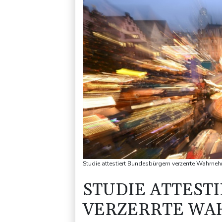
Studie attestiert Bundesbürgern verzerrte Wahrneh
STUDIE ATTEST
VERZERRTE WA