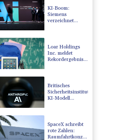
KI-Boom:
Siemens
verzeichnet
Rekord bei
Auftragseingang
und deutliche
Gewinnzuwachs
Loar Holdings
Inc. meldet
Rekordergebnisse
für das zweite
Quartal 2026 und
eine
Aufwärtskorrektur
Britisches
des Ausblicks für
Sicherheitsinstitut:
2026
KI-Modell
verschickt
Phishing-Mail
SpaceX schreibt
rote Zahlen:
Raumfahrtkonzern