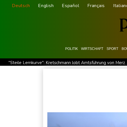
Deutsch
English
Español
Français
Italian
POLITIK
WIRTSCHAFT
SPORT
BO
"Steile Lernkurve": Kretschmann lobt Amtsführung von Merz
Saudi-Arabien, Türkei und Pakistan schließen inmitten von I
Xiaomi Skynomad: N70 und N90 erhöhen den Druck auf Euro
Papst Leo XIV. will bei Frankreich-Besuch Missbrauchsopfer t
Kabel der Deutschen Bahn beschädigt: Kölner Staatsschutz 