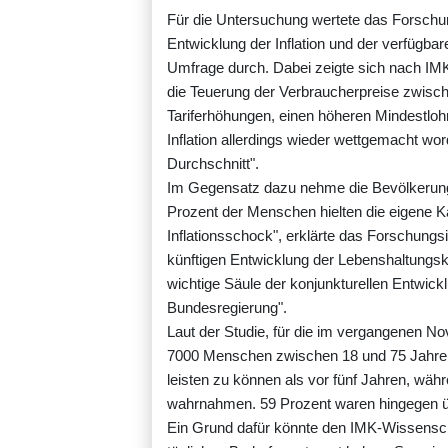
Für die Untersuchung wertete das Forschung
Entwicklung der Inflation und der verfügb
Umfrage durch. Dabei zeigte sich nach IM
die Teuerung der Verbraucherpreise zwisc
Tariferhöhungen, einen höheren Mindestlo
Inflation allerdings wieder wettgemacht wo
Durchschnitt".
Im Gegensatz dazu nehme die Bevölkerung d
Prozent der Menschen hielten die eigene K
Inflationsschock", erklärte das Forschungsi
künftigen Entwicklung der Lebenshaltungs
wichtige Säule der konjunkturellen Entwick
Bundesregierung".
Laut der Studie, für die im vergangenen No
7000 Menschen zwischen 18 und 75 Jahren b
leisten zu können als vor fünf Jahren, währ
wahrnahmen. 59 Prozent waren hingegen üb
Ein Grund dafür könnte den IMK-Wissenscha