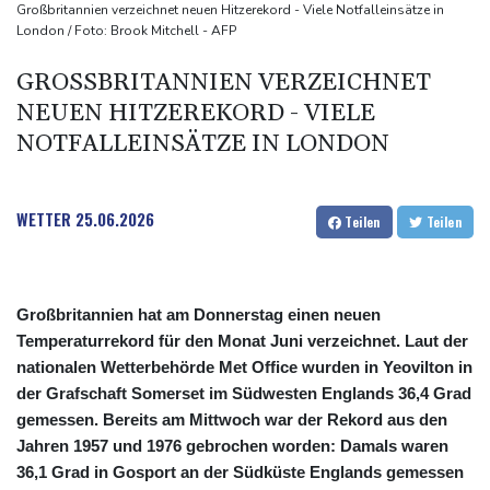
Skoda Kodiaq gegen VW Tayron: Das bessere Familien-SUV
Großbritannien verzeichnet neuen Hitzerekord - Viele Notfalleinsätze in
London / Foto: Brook Mitchell - AFP
Leagues Cup: Müller mit Vancouver schon ausgeschieden
GROSSBRITANNIEN VERZEICHNET N
EUEN HITZEREKORD - VIELE N
OTFALLEINSÄTZE IN LONDON
WETTER
25.06.2026
Teilen
Teilen
Großbritannien hat am Donnerstag einen neuen
Temperaturrekord für den Monat Juni verzeichnet. Laut der
nationalen Wetterbehörde Met Office wurden in Yeovilton in
der Grafschaft Somerset im Südwesten Englands 36,4 Grad
gemessen. Bereits am Mittwoch war der Rekord aus den
Jahren 1957 und 1976 gebrochen worden: Damals waren
36,1 Grad in Gosport an der Südküste Englands gemessen