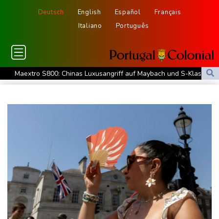
Deutsch
English
Español
Français
Italiano
Português
Maextro S800: Chinas Luxusangriff auf Maybach und S-Klasse
Leverkusen verlängert mit Carro und Rolfes
Opel Grandland Electric AWD: Zugkraft für den Wohnwagen
Schwimm-EM: Freiwasserstaffel um Wellbrock gewinnt Gold
US-Senat bestätigt Trumps umstrittenen Justizminister Blanche
Vulkan Ätna auf Sizilien erneut ausgebrochen - Ankünfte am
Flughafen Catania gestrichen
Selenskyj: Mindestens vier Tote durch russische Angriffe in
Region Kiew
Mercedes GLA neu gegen alt: Der große Sprung ins
Elektrozeitalter