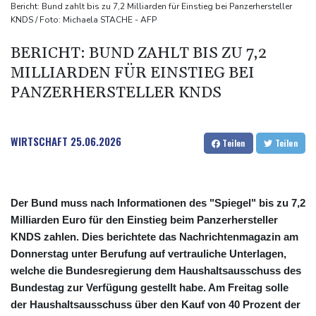
Frei: Über Beteiligung an AfD-Regierung entscheidet nicht CDU
Bericht: Bund zahlt bis zu 7,2 Milliarden für Einstieg bei Panzerhersteller
KNDS / Foto: Michaela STACHE - AFP
in Sachsen-Anhalt
US-Senat stimmt für umfassendes Sanktionspaket gegen
BERICHT: BUND ZAHLT BIS ZU 7,2
Russland
MILLIARDEN FÜR EINSTIEG BEI
"Rente mit 63": Unionsfraktionschef Frei offen für Härtefall- und
PANZERHERSTELLER KNDS
Übergangslösungen
Ceuta-Andrang: EU fordert von Meta und Tiktok Vorgehen gegen
WIRTSCHAFT
25.06.2026
Teilen
Teilen
Falschinformationen
Der Bund muss nach Informationen des "Spiegel" bis zu 7,2
Milliarden Euro für den Einstieg beim Panzerhersteller
KNDS zahlen. Dies berichtete das Nachrichtenmagazin am
Donnerstag unter Berufung auf vertrauliche Unterlagen,
welche die Bundesregierung dem Haushaltsausschuss des
Bundestag zur Verfügung gestellt habe. Am Freitag solle
der Haushaltsausschuss über den Kauf von 40 Prozent der