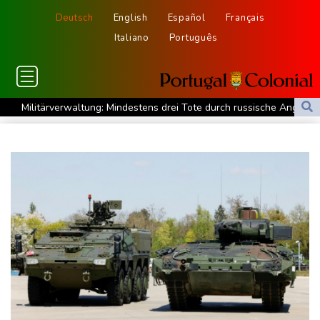
Deutsch
English
Español
Français
Italiano
Português
Militärverwaltung: Mindestens drei Tote durch russische Angriffe
in Region Kiew
BUND kritisiert Lockerung von Sonntagsfahrverbot für Lkw - BDI
begrüßt es
Kolumbien: Neuer Präsident kündigt "unermüdlichen" Kampf
gegen Drogengewalt an
BUND kritisiert Lockerung von Sonn- und Feiertagsfahrverbot für
Lastwagen
Trump spricht nach Ballsaal-Urteil von "nationaler Schande"
Abholzung im Amazonas auf niedrigstem Stand seit einem
Jahrzehnt