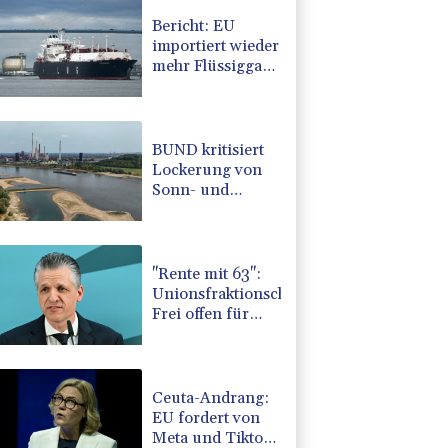
Bericht: EU
importiert wieder
mehr Flüssiggas
aus Russland
BUND kritisiert
Lockerung von
Sonn- und
Feiertagsfahrverbot
für Lastwagen
"Rente mit 63":
Unionsfraktionschef
Frei offen für
Härtefall- und
Übergangslösungen
Ceuta-Andrang:
EU fordert von
Meta und Tiktok