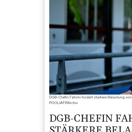
DGB-Chefin Fahimi fordert stärkere Belastung v
POOL/AFP/Archiv
DGB-CHEFIN FA
STÄRKERE BEL