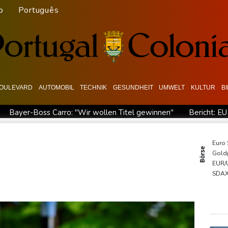
o
Português
OULEVARD
AUTOMOBIL
TECHNIK
GESUNDHEIT
UMWELT
KULTUR
B
Bayer-Boss Carro: "Wir wollen Titel gewinnen"
Bericht: EU
iffe in Region Kiew
BUND kritisiert Lockerung von Sonntagsfah
 gegen Drogengewalt an
BUND kritisiert Lockerung von Sonn-
Euro
Börse
Gold
Abholzung im Amazonas auf niedrigstem Stand seit einem Jahr
EUR/
CDU in Sachsen-Anhalt
SDA
DAX
TecD
MDA