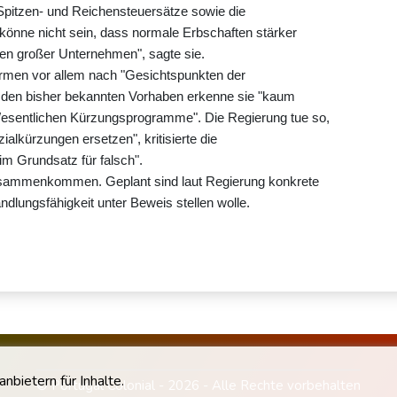
itzen- und Reichensteuersätze sowie die
önne nicht sein, dass normale Erbschaften stärker
ben großer Unternehmen", sagte sie.
ormen vor allem nach "Gesichtspunkten der
i den bisher bekannten Vorhaben erkenne sie "kaum
Wesentlichen Kürzungsprogramme". Die Regierung tue so,
ialkürzungen ersetzen", kritisierte die
m Grundsatz für falsch".
zusammenkommen. Geplant sind laut Regierung konkrete
ndlungsfähigkeit unter Beweis stellen wolle.
bietern für Inhalte.
© Portugal Colonial - 2026 - Alle Rechte vorbehalten