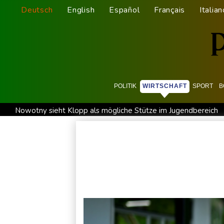
Deutsch
English
Español
Français
Italian
POLITIK
WIRTSCHAFT
SPORT
B
Nowotny sieht Klopp als mögliche Stütze im Jugendbereich
Militärverwaltung: Mindestens drei Tote durch russische Angr
Kolumbien: Neuer Präsident kündigt "unermüdlichen" Kampf
Trump spricht nach Ballsaal-Urteil von "nationaler Schande"
Frei: Über Beteiligung an AfD-Regierung entscheidet nicht 