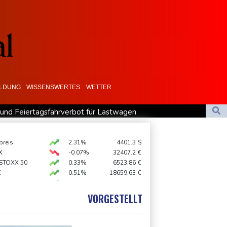
ILDUNG
WISSENSWERTES
WETTER
 und Feiertagsfahrverbot für Lastwagen
zehnt
ionspaket gegen Russland
preis
2.31%
4401.3
$
X
-0.07%
32407.2
€
nd Tiktok Vorgehen gegen Falschinformationen
 STOXX 50
0.33%
6523.86
€
X
0.51%
18659.63
€
AX
1.67%
4068.78
€
0.68%
26319.45
€
VORGESTELLT
USD
0.32%
1.1562
$