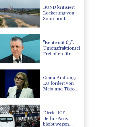
BUND kritisiert
Lockerung von
Sonn- und
Feiertagsfahrverbot
für Lastwagen
"Rente mit 63":
Unionsfraktionschef
Frei offen für
Härtefall- und
Übergangslösungen
Ceuta-Andrang:
EU fordert von
Meta und Tiktok
Vorgehen gegen
Falschinformationen
Direkt-ICE
Berlin-Paris
bleibt wegen