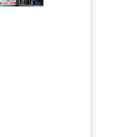
Technikproblemen
vorerst
unterbrochen