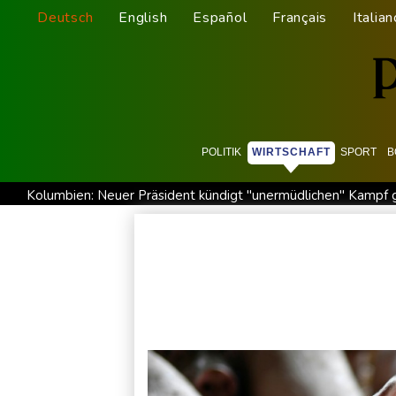
Deutsch
English
Español
Français
Italian
POLITIK
WIRTSCHAFT
SPORT
B
Kolumbien: Neuer Präsident kündigt "unermüdlichen" Kampf
Trump spricht nach Ballsaal-Urteil von "nationaler Schande"
Frei: Über Beteiligung an AfD-Regierung entscheidet nicht 
"Rente mit 63": Unionsfraktionschef Frei offen für Härtefall
Rechter Hardliner De la Espriella als Kolumbiens Präsident ve