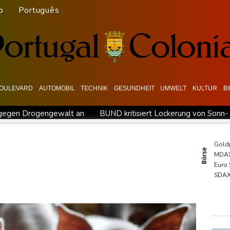
o
Português
OULEVARD
AUTOMOBIL
TECHNIK
GESUNDHEIT
UMWELT
KULTUR
B
 gegen Drogengewalt an
BUND kritisiert Lockerung von Sonn-
Abholzung im Amazonas auf niedrigstem Stand seit einem Jahr
CDU in Sachsen-Anhalt
US-Senat stimmt für umfassendes Sankt
Gold
Börse
MDA
- und Übergangslösungen
Ceuta-Andrang: EU fordert von Meta u
Euro
reidigt
Infantino erhält Unterstützung aus Südamerika
SDA
TecD
DAX
EUR/