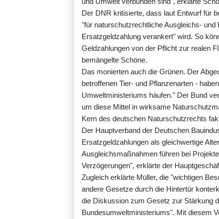
und Umwelt verbunden sind", erklärte Sch
Der DNR kritisierte, dass laut Entwurf für
"für naturschutzrechtliche Ausgleichs- un
Ersatzgeldzahlung verankert" wird. So könn
Geldzahlungen von der Pflicht zur realen Fl
bemängelte Schöne.
Das monierten auch die Grünen. Der Abgeord
betroffenen Tier- und Pflanzenarten - haben
Umweltministeriums häufen." Der Bund verf
um diese Mittel in wirksame Naturschutz
Kern des deutschen Naturschutzrechts fakt
Der Hauptverband der Deutschen Bauindust
Ersatzgeldzahlungen als gleichwertige Alte
Ausgleichsmaßnahmen führen bei Projekten
Verzögerungen", erklärte der Hauptgeschäft
Zugleich erklärte Müller, die "wichtigen Be
andere Gesetze durch die Hintertür konterka
die Diskussion zum Gesetz zur Stärkung der
Bundesumweltministeriums". Mit diesem V