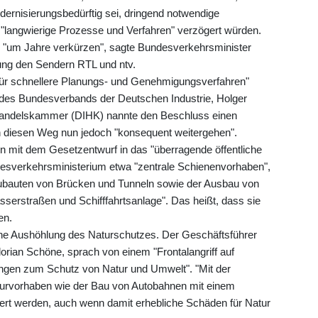
rnisierungsbedürftig sei, dringend notwendige
"langwierige Prozesse und Verfahren" verzögert würden.
 "um Jahre verkürzen", sagte Bundesverkehrsminister
ung den Sendern RTL und ntv.
 für schnellere Planungs- und Genehmigungsverfahren"
r des Bundesverbands der Deutschen Industrie, Holger
 Handelskammer (DIHK) nannte den Beschluss einen
n diesen Weg nun jedoch "konsequent weitergehen".
n mit dem Gesetzentwurf in das "überragende öffentliche
ndesverkehrsministerium etwa "zentrale Schienenvorhaben",
bauten von Brücken und Tunneln sowie der Ausbau von
erstraßen und Schifffahrtsanlage". Das heißt, dass sie
en.
ne Aushöhlung des Naturschutzes. Der Geschäftsführer
rian Schöne, sprach von einem "Frontalangriff auf
ungen zum Schutz von Natur und Umwelt". "Mit der
ukturvorhaben wie der Bau von Autobahnen mit einem
siert werden, auch wenn damit erhebliche Schäden für Natur