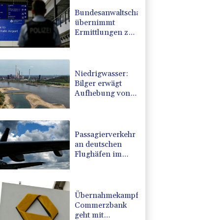
Bundesanwaltschaft
übernimmt
Ermittlungen zu
Sprengstoff-
Drohne in
Leipzig
Niedrigwasser:
Bilger erwägt
Aufhebung von
Sonn- und
Feiertagsfahrverbot
für Lkw
Passagierverkehr
an deutschen
Flughäfen im
ersten Halbjahr
gesunken
Übernahmekampf:
Commerzbank
geht mit