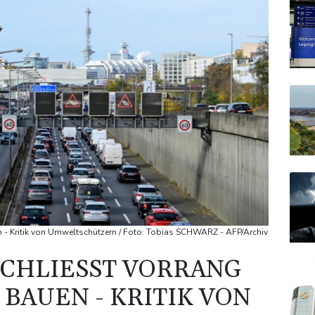
n - Kritik von Umweltschützern / Foto: Tobias SCHWARZ - AFP/Archiv
CHLIESST VORRANG F
AUEN - KRITIK VON U