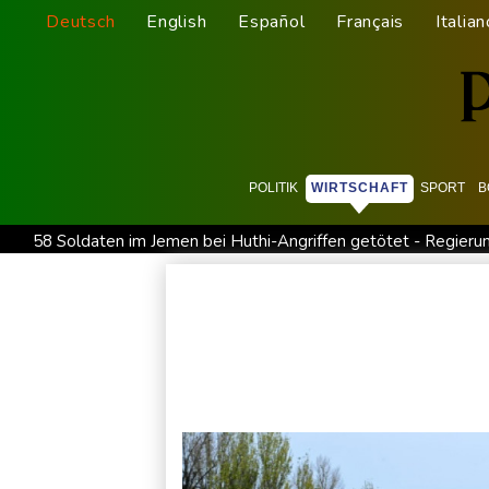
Deutsch
English
Español
Français
Italian
POLITIK
WIRTSCHAFT
SPORT
B
58 Soldaten im Jemen bei Huthi-Angriffen getötet - Regieru
Jemen: 38 Soldaten bei Huthi-Angriffen getötet - Regierung 
Real Madrid verlängert mit Vinicius Jr. bis 2032
Schwimm-E
Bundesanwaltschaft übernimmt Ermittlungen zu Sprengstoff-
Französische Sängerin Vanessa Paradis gibt Trennung von Re