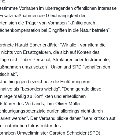
öne.
 bestimmte Vorhaben im überragenden öffentlichen Interesse
d Ersatzmaßnahmen die Gleichrangigkeit der
ten sich die Träger von Vorhaben "künftig durch
ächenkompensation bei Eingriffen in die Natur befreien",
nete Harald Ebner erklärte: "Wir alle - vor allem die
 nichts von Ersatzgeldern, die sich auf Konten des
üge nicht "über Personal, Strukturen oder Instrumente,
maßnahmen umzusetzen". Union und SPD "schaffen den
isch ab".
rie hingegen bezeichnete die Einführung von
rnative als "besonders wichtig". "Denn gerade diese
 regelmäßig zu Konflikten und erheblichen
sführer des Verbands, Tim-Oliver Müller.
schleunigungspotenziale dürfen allerdings nicht durch
riert werden". Der Verband blicke daher "sehr kritisch auf
 natürlichen Infrastruktur des
orhaben Umweltminister Carsten Schneider (SPD)