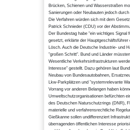
Brücken, Schienen und Wasserstraßen mode
Sanierungen oder Neubauten jedoch durch 
Die Verfahren würden sich mit dem Gesetz
Patrick Schnieder (CDU) vor der Abstimm
Der Bundestag habe "ein wichtiges Signal
gesetzt, erklärte der Hauptgeschäftsführe
Lösch. Auch die Deutsche Industrie- und
"großen Schritt". Bund und Länder müsste
Wesentliche Verkehrsinfrastrukturen werde
Interesse" gestellt. Dazu gehören laut Bu
Neubau von Bundesautobahnen, Ersatzneu
Lkw-Parkplätzen und "systemrelevante Wass
Vorrang vor anderen Belangen haben könn
Umweltschutzorganisationen befürchten ei
des Deutschen Naturschutzrings (DNR), Flo
materielle und verfahrensrechtliche Regel
Gießkanne sollen undifferenziert Infrastr
überragenden öffentlichen Interesse priori