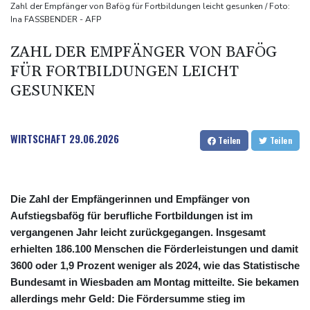
KI vorschlagen
Zahl der Empfänger von Bafög für Fortbildungen leicht gesunken / Foto:
Ina FASSBENDER - AFP
Norwegens Fußball-Verband fordert Infantinos Rücktritt
Verurteilte Linksextremistin: Bundesgerichtshof bestätigt
ZAHL DER EMPFÄNGER VON BAFÖG
Beugehaft für Lina E.
FÜR FORTBILDUNGEN LEICHT
Verweigerter Dopingtest: NADA will Vierjahressperre für Ansah
GESUNKEN
Medien: Türkischer Präsident Erdogan zu Dreiergipfel in Saudi-
Arabien eingetroffen
WIRTSCHAFT
29.06.2026
Teilen
Teilen
Die Zahl der Empfängerinnen und Empfänger von
Aufstiegsbafög für berufliche Fortbildungen ist im
vergangenen Jahr leicht zurückgegangen. Insgesamt
erhielten 186.100 Menschen die Förderleistungen und damit
3600 oder 1,9 Prozent weniger als 2024, wie das Statistische
Bundesamt in Wiesbaden am Montag mitteilte. Sie bekamen
allerdings mehr Geld: Die Fördersumme stieg im