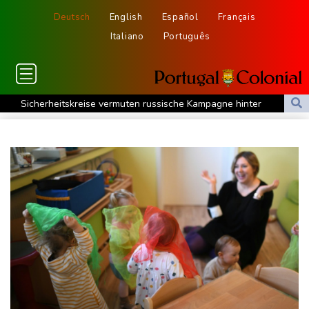
Deutsch
English
Español
Français
Italiano
Português
Sicherheitskreise vermuten russische Kampagne hinter
Falschvideo zu Merz-Rücktritt
Papst Leo XIV. will bei Frankreich-Besuch Missbrauchsopfer
treffen
Nationaler Sicherheitsrat mit Merz tagt zu Drohnenvorfall in
Leipzig
Kabel der Deutschen Bahn beschädigt: Kölner Staatsschutz
ermittelt wegen Sabotage
Frankreichs Außenminister Barrot kündigt Reaktion auf russische
Wahlkampf-Einmischung an
Ein Viertel der Reisenden in Deutschland lässt sich Ziele von der