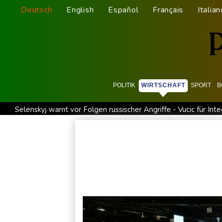
Deutsch
English
Español
Français
Italian
POLITIK
WIRTSCHAFT
SPORT
B
Selenskyj warnt vor Folgen russischer Angriffe - Vucic für Inte
Drohne explodiert an der Grenze zwischen Rumänien und Bul
Absturz von Ultraleichtflugzeug: 72-jähriger Pilot stirbt in
Drohnen über Bundeswehrstandort in Nordrhein-Westfalen g
Schwimm-EM: Halbisch winkt und springt zu Bronze
Selen