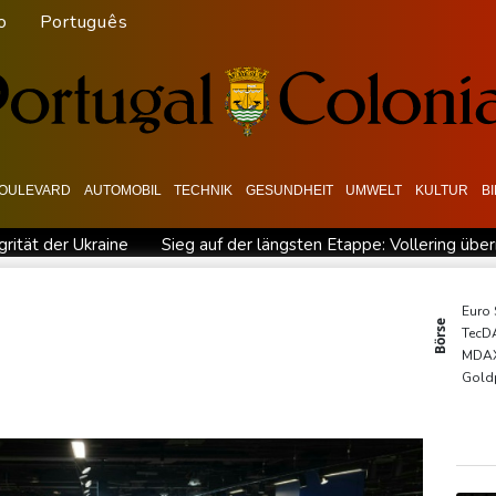
o
Português
OULEVARD
AUTOMOBIL
TECHNIK
GESUNDHEIT
UMWELT
KULTUR
B
grität der Ukraine
Sieg auf der längsten Etappe: Vollering üb
garien nahe Gaspipeline
Lionel Messi trauert um seinen Vater
 Baden-Württemberg
Selenskyj warnt in Belgrad vor Folgen russi
Euro
Börse
TecD
esichtet
Ungarns Regierungspartei nominiert Ex-Gerichtspräsi
MDA
skyj: Ukraine hat praktisch keine intakten Wärmekraftwerke mehr
Gold
EUR/
DAX
SDA