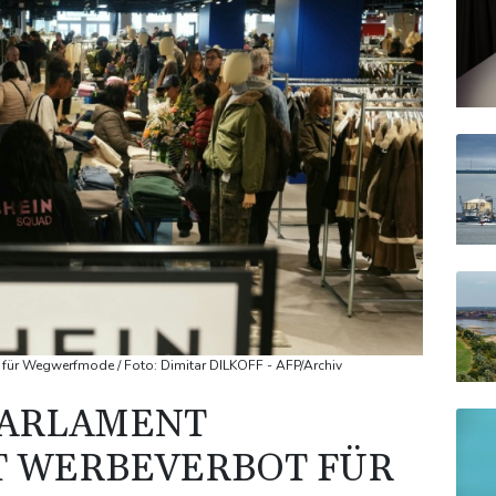
 für Wegwerfmode / Foto: Dimitar DILKOFF - AFP/Archiv
PARLAMENT
T WERBEVERBOT FÜR