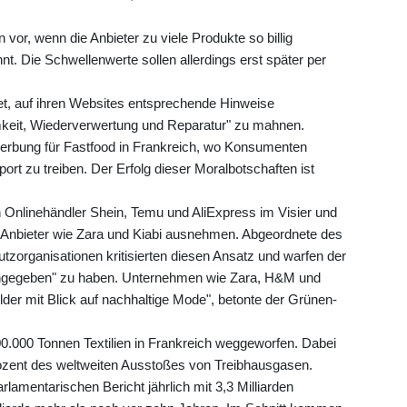
or, wenn die Anbieter zu viele Produkte so billig
hnt. Die Schwellenwerte sollen allerdings erst später per
t, auf ihren Websites entsprechende Hinweise
eit, Wiederverwertung und Reparatur" zu mahnen.
 Werbung für Fastfood in Frankreich, wo Konsumenten
 zu treiben. Der Erfolg dieser Moralbotschaften ist
n Onlinehändler Shein, Temu und AliExpress im Visier und
e Anbieter wie Zara und Kiabi ausnehmen. Abgeordnete des
zorganisationen kritisierten diesen Ansatz und warfen der
hgegeben" zu haben. Unternehmen wie Zara, H&M und
lder mit Blick auf nachhaltige Mode", betonte der Grünen-
00.000 Tonnen Textilien in Frankreich weggeworfen. Dabei
Prozent des weltweiten Ausstoßes von Treibhausgasen.
lamentarischen Bericht jährlich mit 3,3 Milliarden