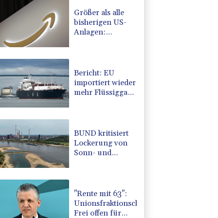
Größer als alle
bisherigen US-
Anlagen:
Amazon
finanziert für
Rechenzentren
riesiges
Bericht: EU
Gaskraftwerk
importiert wieder
mehr Flüssiggas
aus Russland
BUND kritisiert
Lockerung von
Sonn- und
Feiertagsfahrverbot
für Lastwagen
"Rente mit 63":
Unionsfraktionschef
Frei offen für