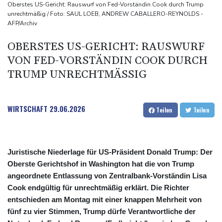
Drohnen über Bundeswehrstandort in Nordrhein-Westfalen
Oberstes US-Gericht: Rauswurf von Fed-Vorständin Cook durch Trump
unrechtmäßig / Foto: SAUL LOEB, ANDREW CABALLERO-REYNOLDS -
gesichtet
AFP/Archiv
Ungarns Regierungspartei nominiert Ex-Gerichtspräsidenten
OBERSTES US-GERICHT: RAUSWURF
Baka als Staatschef
VON FED-VORSTÄNDIN COOK DURCH
Schwimm-EM: Halbisch winkt und springt zu Bronze
TRUMP UNRECHTMÄSSIG
Selenskyj: Ukraine hat praktisch keine intakten
Wärmekraftwerke mehr
WIRTSCHAFT
29.06.2026
Teilen
Teilen
Juristische Niederlage für US-Präsident Donald Trump: Der
Oberste Gerichtshof in Washington hat die von Trump
angeordnete Entlassung von Zentralbank-Vorständin Lisa
Cook endgültig für unrechtmäßig erklärt. Die Richter
entschieden am Montag mit einer knappen Mehrheit von
fünf zu vier Stimmen, Trump dürfe Verantwortliche der