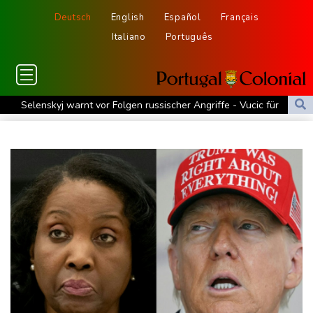
Deutsch
English
Español
Français
Italiano
Português
Selenskyj warnt vor Folgen russischer Angriffe - Vucic für
Integrität der Ukraine
Sieg auf der längsten Etappe: Vollering übernimmt
Gesamtführung
Drohne explodiert an der Grenze zwischen Rumänien und
Bulgarien nahe Gaspipeline
Lionel Messi trauert um seinen Vater
Absturz von Ultraleichtflugzeug: 72-jähriger Pilot stirbt in Baden-
Württemberg
Selenskyj warnt in Belgrad vor Folgen russischer Angriffe für
den Winter