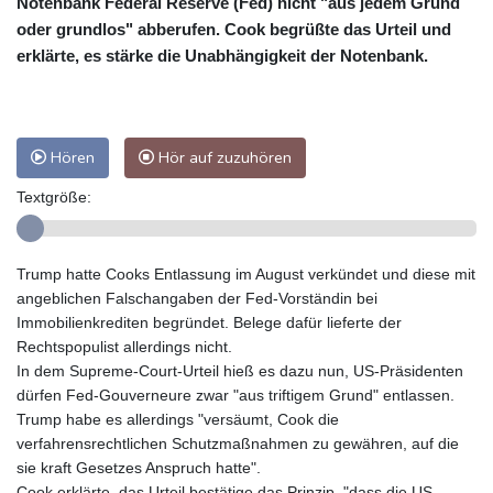
Notenbank Federal Reserve (Fed) nicht "aus jedem Grund
oder grundlos" abberufen. Cook begrüßte das Urteil und
erklärte, es stärke die Unabhängigkeit der Notenbank.
Hören
Hör auf zuzuhören
Textgröße:
Trump hatte Cooks Entlassung im August verkündet und diese mit
angeblichen Falschangaben der Fed-Vorständin bei
Immobilienkrediten begründet. Belege dafür lieferte der
Rechtspopulist allerdings nicht.
In dem Supreme-Court-Urteil hieß es dazu nun, US-Präsidenten
dürfen Fed-Gouverneure zwar "aus triftigem Grund" entlassen.
Trump habe es allerdings "versäumt, Cook die
verfahrensrechtlichen Schutzmaßnahmen zu gewähren, auf die
sie kraft Gesetzes Anspruch hatte".
Cook erklärte, das Urteil bestätige das Prinzip, "dass die US-