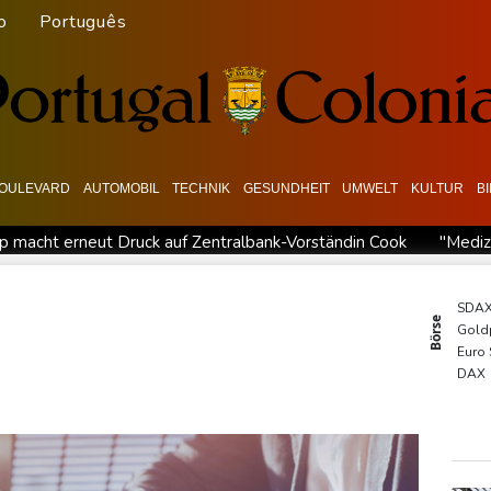
o
Português
OULEVARD
AUTOMOBIL
TECHNIK
GESUNDHEIT
UMWELT
KULTUR
B
p macht erneut Druck auf Zentralbank-Vorständin Cook
"Mediz
h Nordrhein-Westfalen
Menschenrechtsgruppen: Mehr als 140 To
s im Jemen
US-Senat stimmt für verschärfte Sanktionen gegen
SDA
Börse
Gold
ndigt Berufung an
Direkt-ICE Berlin-Paris bleibt wegen Techn
Euro
n gereist
DAX
TecD
MDA
EUR/