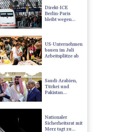
Direkt-ICE
Berlin-Paris
bleibt wegen
Technikproblemen
vorerst
unterbrochen
US-Unternehmen
bauen im Juli
Arbeitsplätze ab
Saudi-Arabien,
Türkei und
Pakistan
schließen
inmitten von
Iran-Krieg
Verteidigungsabkommen
Nationaler
Sicherheitsrat mit
Merz tagt zu