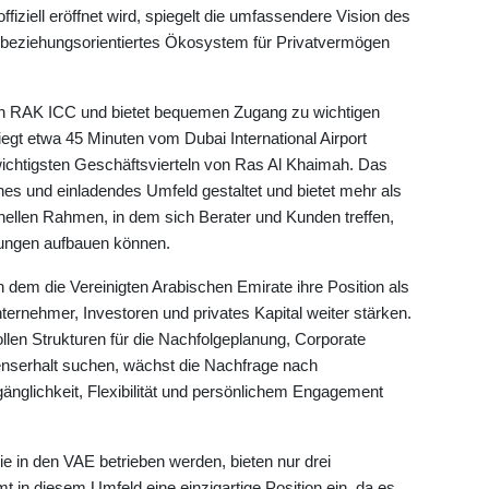
fiziell eröffnet wird, spiegelt die umfassendere Vision des
d beziehungsorientiertes Ökosystem für Privatvermögen
on RAK ICC und bietet bequemen Zugang zu wichtigen
egt etwa 45 Minuten vom Dubai International Airport
 wichtigsten Geschäftsvierteln von Ras Al Khaimah. Das
nes und einladendes Umfeld gestaltet und bietet mehr als
nellen Rahmen, in dem sich Berater und Kunden treffen,
hungen aufbauen können.
n dem die Vereinigten Arabischen Emirate ihre Position als
Unternehmer, Investoren und privates Kapital weiter stärken.
en Strukturen für die Nachfolgeplanung, Corporate
nserhalt suchen, wächst die Nachfrage nach
gänglichkeit, Flexibilität und persönlichem Engagement
e in den VAE betrieben werden, bieten nur drei
t in diesem Umfeld eine einzigartige Position ein, da es