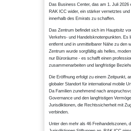
Das Business Center, das am 1. Juli 2026 of
RAK ICC wider, ein stärker vernetztes un
innerhalb des Emirats zu schaffen.
Das Zentrum befindet sich im Hauptsitz v
Verkehrs- und Handelsknotenpunkten. Es li
entfernt und in unmittelbarer Nähe zu den
Zentrum wurde sorgfältig als helles, moder
nur Büroräume - es schafft einen professio
zusammenarbeiten und langfristige Bezie
Die Eröffnung erfolgt zu einem Zeitpunkt, a
globaler Standort für international mobile 
Da Familien zunehmend nach anspruchsvoll
Governance und den langfristigen Vermöge
Jurisdiktionen, die Rechtssicherheit mit Zu
verbinden.
Unter den mehr als 46 Freihandelszonen, di
Jurisdiktionen Stiftungen an. RAK ICC nimm