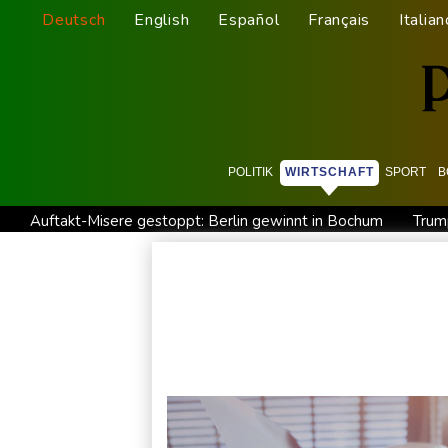
Deutsch
English
Español
Français
Italian
POLITIK
WIRTSCHAFT
SPORT
B
Auftakt-Misere gestoppt: Berlin gewinnt in Bochum
Trum
Eurojackpot geknackt: Mehr als 32 Millionen Euro gehen nac
Mindestens zehn Tote bei Angriffen der pro-iranischen Huthi
US-Gericht setzt Bau von Trumps Ballsaal aus - Präsident kü
Selenskyj erstmals seit Beginn von Ukraine-Krieg nach Serbie