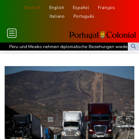
Deutsch
English
Español
Français
Italiano
Português
Peru und Mexiko nehmen diplomatische Beziehungen wieder auf
"Steile Lernkurve": Kretschmann lobt Amtsführung von Merz
US-Unternehmen bauen im Juli Arbeitsplätze ab
Saudi-Arabien, Türkei und Pakistan schließen inmitten von Iran-
Krieg Verteidigungsabkommen
Polizei entdeckt Cannabisplantage mit mehr als 900 Pflanzen in
Kerpen - Festnahme
Xiaomi Skynomad: N70 und N90 erhöhen den Druck auf Europas
SUV-Markt
Sicherheitskreise vermuten russische Kampagne hinter
Falschvideo zu Merz-Rücktritt