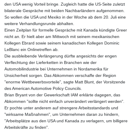
den USA wenig Vorteil bringe. Zugleich hatte die US-Seite zuletzt
bilaterale Gespräche mit beiden Nachbarländern aufgenommen.
So wollen die USA und Mexiko in der Woche ab dem 20. Juli eine
weitere Verhandlungsrunde abhalten.
Einen Zeitplan für formelle Gespräche mit Kanada kündigte Greer
nicht an. Er hielt aber am Mittwoch mit seinem mexikanischen
Kollegen Ebrard sowie seinem kanadischen Kollegen Dominic
LeBlanc ein Onlinetreffen ab.
Die ausbleibende Verlängerung dürfte angesichts der engen
Verflechtung der Lieferketten in Branchen wie der
Automobilindustrie bei Unternehmen in Nordamerika für
Unsicherheit sorgen. Das Abkommen verschaffe der Region
"enorme Wettbewerbsvorteile", sagte Matt Blunt, der Vorsitzende
des American Automotive Policy Councils.
Brian Bryant von der Gewerkschaft IAM erklärte dagegen, das
Abkommen "sollte nicht einfach unverändert verlängert werden".
Er pochte unter anderem auf strengere Arbeitsstandards und
"wirksame Maßnahmen", um Unternehmen daran zu hindern,
"Arbeitsplätze aus den USA und Kanada zu verlagern, um billigere
Arbeitskräfte zu finden".