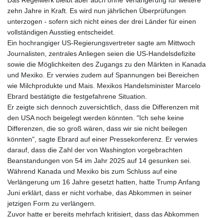
Das Regelwerk bleibt aber auch ohne Verlängerung für weitere
zehn Jahre in Kraft. Es wird nun jährlichen Überprüfungen
unterzogen - sofern sich nicht eines der drei Länder für einen
vollständigen Ausstieg entscheidet.
Ein hochrangiger US-Regierungsvertreter sagte am Mittwoch
Journalisten, zentrales Anliegen seien die US-Handelsdefizite
sowie die Möglichkeiten des Zugangs zu den Märkten in Kanada
und Mexiko. Er verwies zudem auf Spannungen bei Bereichen
wie Milchprodukte und Mais. Mexikos Handelsminister Marcelo
Ebrard bestätigte die festgefahrene Situation.
Er zeigte sich dennoch zuversichtlich, dass die Differenzen mit
den USA noch beigelegt werden könnten. "Ich sehe keine
Differenzen, die so groß wären, dass wir sie nicht beilegen
könnten", sagte Ebrard auf einer Pressekonferenz. Er verwies
darauf, dass die Zahl der von Washington vorgebrachten
Beanstandungen von 54 im Jahr 2025 auf 14 gesunken sei.
Während Kanada und Mexiko bis zum Schluss auf eine
Verlängerung um 16 Jahre gesetzt hatten, hatte Trump Anfang
Juni erklärt, dass er nicht vorhabe, das Abkommen in seiner
jetzigen Form zu verlängern.
Zuvor hatte er bereits mehrfach kritisiert, dass das Abkommen