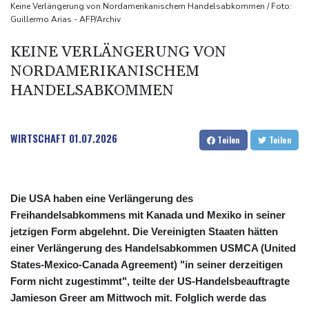
Papst Leo XIV. will bei Frankreich-Besuch Missbrauchsopfer
Keine Verlängerung von Nordamerikanischem Handelsabkommen / Foto:
Guillermo Arias - AFP/Archiv
treffen
Nationaler Sicherheitsrat mit Merz tagt zu Drohnenvorfall in
KEINE VERLÄNGERUNG VON
Leipzig
NORDAMERIKANISCHEM
Kabel der Deutschen Bahn beschädigt: Kölner Staatsschutz
HANDELSABKOMMEN
ermittelt wegen Sabotage
WIRTSCHAFT
01.07.2026
Teilen
Teilen
Die USA haben eine Verlängerung des
Freihandelsabkommens mit Kanada und Mexiko in seiner
jetzigen Form abgelehnt. Die Vereinigten Staaten hätten
einer Verlängerung des Handelsabkommen USMCA (United
States-Mexico-Canada Agreement) "in seiner derzeitigen
Form nicht zugestimmt", teilte der US-Handelsbeauftragte
Jamieson Greer am Mittwoch mit. Folglich werde das