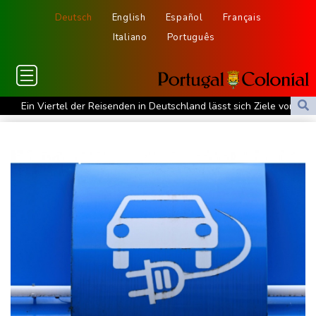
Deutsch
English
Español
Français
Italiano
Português
Ein Viertel der Reisenden in Deutschland lässt sich Ziele von der
KI vorschlagen
Norwegens Fußball-Verband fordert Infantinos Rücktritt
Verurteilte Linksextremistin: Bundesgerichtshof bestätigt
Beugehaft für Lina E.
Verweigerter Dopingtest: NADA will Vierjahressperre für Ansah
Medien: Türkischer Präsident Erdogan zu Dreiergipfel in Saudi-
Arabien eingetroffen
Deutsche Industrieproduktion zeigt sich widerstandsfähig -
Rekordstand bei Exporten
Weniger Falschgeld im ersten Halbjahr im Umlauf