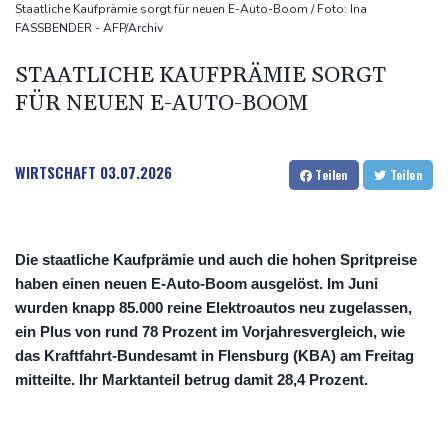
Anhaltende Trockenheit: Rheinpegel bei Düsseldorf auf
Staatliche Kaufprämie sorgt für neuen E-Auto-Boom / Foto: Ina
FASSBENDER - AFP/Archiv
historischem Tief
Urteil: Nähe zu Muslimbruderschaft kann Verbeamtung
STAATLICHE KAUFPRÄMIE SORGT
entgegenstehen
FÜR NEUEN E-AUTO-BOOM
Nationaler Sicherheitsrat mit Merz hat zu Drohnenvorfall in
Leipzig getagt
WIRTSCHAFT
03.07.2026
Teilen
Teilen
Die staatliche Kaufprämie und auch die hohen Spritpreise
haben einen neuen E-Auto-Boom ausgelöst. Im Juni
wurden knapp 85.000 reine Elektroautos neu zugelassen,
ein Plus von rund 78 Prozent im Vorjahresvergleich, wie
das Kraftfahrt-Bundesamt in Flensburg (KBA) am Freitag
mitteilte. Ihr Marktanteil betrug damit 28,4 Prozent.