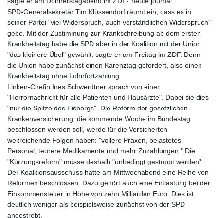
sagte er am Donnerstagabend im ZDF-"heute journal".
SPD-Generalsekretär Tim Klüssendorf räumt ein, dass es in
seiner Partei "viel Widerspruch, auch verständlichen Widerspruch"
gebe. Mit der Zustimmung zur Krankschreibung ab dem ersten
Krankheitstag habe die SPD aber in der Koalition mit der Union
"das kleinere Übel" gewählt, sagte er am Freitag im ZDF. Denn
die Union habe zunächst einen Karenztag gefordert, also einen
Krankheitstag ohne Lohnfortzahlung.
Linken-Chefin Ines Schwerdtner sprach von einer
"Horrornachricht für alle Patienten und Hausärzte". Dabei sie dies
"nur die Spitze des Eisbergs". Die Reform der gesetzlichen
Krankenversicherung, die kommende Woche im Bundestag
beschlossen werden soll, werde für die Versicherten
weitreichende Folgen haben: "vollere Praxen, belastetes
Personal, teurere Medikamente und mehr Zuzahlungen." Die
"Kürzungsreform" müsse deshalb "unbedingt gestoppt werden".
Der Koalitionsausschuss hatte am Mittwochabend eine Reihe von
Reformen beschlossen. Dazu gehört auch eine Entlastung bei der
Einkommensteuer in Höhe von zehn Milliarden Euro. Dies ist
deutlich weniger als beispielsweise zunächst von der SPD
angestrebt.