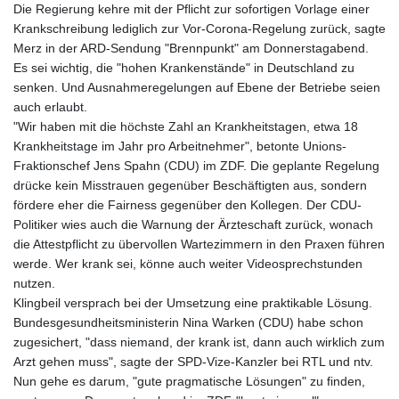
Die Regierung kehre mit der Pflicht zur sofortigen Vorlage einer
Krankschreibung lediglich zur Vor-Corona-Regelung zurück, sagte
Merz in der ARD-Sendung "Brennpunkt" am Donnerstagabend.
Es sei wichtig, die "hohen Krankenstände" in Deutschland zu
senken. Und Ausnahmeregelungen auf Ebene der Betriebe seien
auch erlaubt.
"Wir haben mit die höchste Zahl an Krankheitstagen, etwa 18
Krankheitstage im Jahr pro Arbeitnehmer", betonte Unions-
Fraktionschef Jens Spahn (CDU) im ZDF. Die geplante Regelung
drücke kein Misstrauen gegenüber Beschäftigten aus, sondern
fördere eher die Fairness gegenüber den Kollegen. Der CDU-
Politiker wies auch die Warnung der Ärzteschaft zurück, wonach
die Attestpflicht zu übervollen Wartezimmern in den Praxen führen
werde. Wer krank sei, könne auch weiter Videosprechstunden
nutzen.
Klingbeil versprach bei der Umsetzung eine praktikable Lösung.
Bundesgesundheitsministerin Nina Warken (CDU) habe schon
zugesichert, "dass niemand, der krank ist, dann auch wirklich zum
Arzt gehen muss", sagte der SPD-Vize-Kanzler bei RTL und ntv.
Nun gehe es darum, "gute pragmatische Lösungen" zu finden,