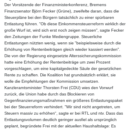
Der Vorsitzende der Finanzministerkonferenz, Bremens
Finanzsenator Björn Fecker (Grüne), zweifelte daran, dass die
Steuerpläne bei den Bürgern tatsächlich zu einer spürbaren
Entlastung führen. "Ob diese Einkommensteuerreform wirklich der
große Wurf ist, wird sich erst noch zeigen müssen", sagte Fecker
den Zeitungen der Funke Mediengruppe. Steuerliche
Entlastungen nützten wenig, wenn sie "beispielsweise durch die
Erhöhung von Rentenbeiträgen gleich wieder kassiert werden".
Die von der Regierung eingesetzte Alterssicherungskommission
hatte eine Erhöhung der Rentenbeiträge um zwei Prozent
vorgeschlagen, um eine kapitalgedeckte Säule der gesetzlichen
Rente zu schaffen. Die Koalition hat grundsätzlich erklärt, sie
wolle die Empfehlungen der Kommission umsetzen.
Kanzleramtsminister Thorsten Frei (CDU) wies den Vorwurf
zurück, die Union habe durch das Blockieren von
Gegenfinanzierungsmaßnahmen ein größeres Entlastungspaket
bei der Steuerreform verhindert. "Wir sind nicht angetreten, um
Steuern massiv zu erhöhen“, sagte er bei RTL und ntv. Dass das
Entlastungsvolumen deutlich geringer ausfiel als ursprünglich
geplant, begründete Frei mit der aktuellen Haushaltslage: Es