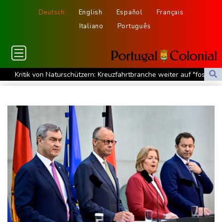
Deutsch
English
Español
Français
Italiano
Português
Kritik von Naturschützern: Kreuzfahrtbranche weiter auf "fossilem
Kurs"
Knöchelbruch: Lamparter muss nach Sturz operiert werden
Medien: Ukrainisches Flugzeug in Leipzig neben Drohne war mit
Munition beladen
Schauspielerin Iris Berben bekommt Deutschen Kulturpolitikpreis
Passagierverkehr an deutschen Flughäfen im ersten Halbjahr
gesunken
Papst Leo bei Besuch in Assisi von tausenden jungen Menschen
begeistert empfangen
Hausärzte kritisieren Untätigkeit der Regierung in Hitzekrise