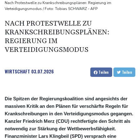
Übernahmekampf: Commerzbank geht mit Rekordergebnis in
Nach Protestwelle zu Krankschreibungsplänen: Regierung im
Verteidigungsmodus / Foto: Tobias SCHWARZ - AFP
Gespräche mit der Unicredit
Nach Drohnen-Vorfall an Leipziger Flughafen: Suche nach
NACH PROTESTWELLE ZU
weiterem Objekt dauert an
KRANKSCHREIBUNGSPLÄNEN:
Verbände fordern Regierung zu Einberufung von Hitzegipfel auf
REGIERUNG IM
VERTEIDIGUNGSMODUS
WIRTSCHAFT
03.07.2026
Teilen
Teilen
Die Spitzen der Regierungskoalition sind angesichts der
massiven Kritik an den Plänen für verschärfte Regeln für
Krankschreibungen in den Verteidigungsmodus gegangen.
Kanzler Friedrich Merz (CDU) rechtfertigte den Schritt als
notwendig zur Stärkung der Wettbewerbsfähigkeit.
Finanzminister Lars Klingbeil (SPD) versprach eine