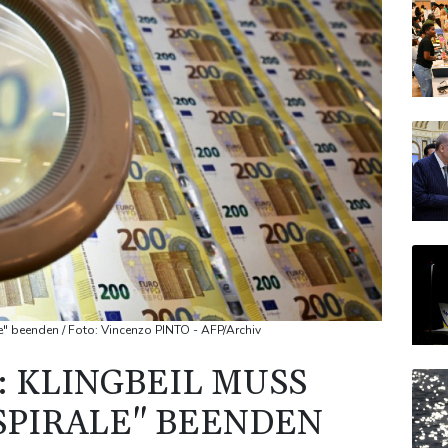
e" beenden / Foto: Vincenzo PINTO - AFP/Archiv
: KLINGBEIL MUSS
PIRALE" BEENDEN