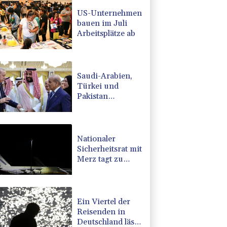
US-Unternehmen
bauen im Juli
Arbeitsplätze ab
Saudi-Arabien,
Türkei und
Pakistan
schließen
inmitten von
Iran-Krieg
Verteidigungsabkommen
Nationaler
Sicherheitsrat mit
Merz tagt zu
Drohnenvorfall
in Leipzig
Ein Viertel der
Reisenden in
Deutschland lässt