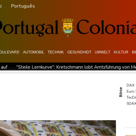
o
Português
OULEVARD
AUTOMOBIL
TECHNIK
GESUNDHEIT
UMWELT
KULTUR
B
 auf
"Steile Lernkurve": Kretschmann lobt Amtsführung von M
ran-Krieg Verteidigungsabkommen
Polizei entdeckt Cannabispla
pas SUV-Markt
Sicherheitskreise vermuten russische Kampagne 
DAX
Börse
Euro
reffen
Nationaler Sicherheitsrat mit Merz tagt zu Drohnenvorfal
TecD
ermittelt wegen Sabotage
SDA
MDA
Gold
EUR/