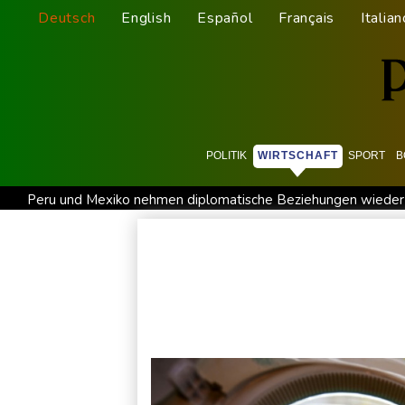
Deutsch
English
Español
Français
Italian
POLITIK
WIRTSCHAFT
SPORT
B
Peru und Mexiko nehmen diplomatische Beziehungen wieder
Saudi-Arabien, Türkei und Pakistan schließen inmitten von I
Xiaomi Skynomad: N70 und N90 erhöhen den Druck auf Euro
Papst Leo XIV. will bei Frankreich-Besuch Missbrauchsopfer t
Kabel der Deutschen Bahn beschädigt: Kölner Staatsschutz 