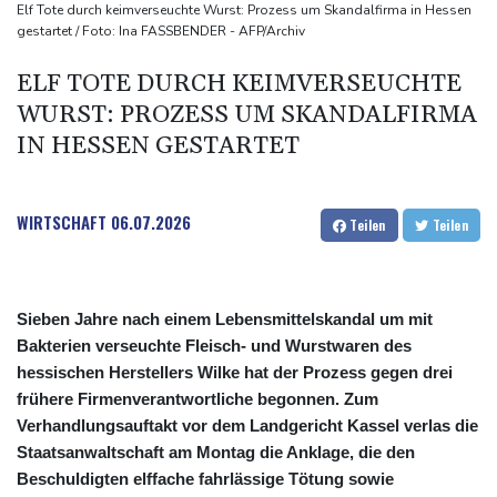
gegen Drogengewalt an
Elf Tote durch keimverseuchte Wurst: Prozess um Skandalfirma in Hessen
gestartet / Foto: Ina FASSBENDER - AFP/Archiv
BUND kritisiert Lockerung von Sonn- und Feiertagsfahrverbot für
Lastwagen
ELF TOTE DURCH KEIMVERSEUCHTE
Trump spricht nach Ballsaal-Urteil von "nationaler Schande"
WURST: PROZESS UM SKANDALFIRMA
IN HESSEN GESTARTET
WIRTSCHAFT
06.07.2026
Teilen
Teilen
Sieben Jahre nach einem Lebensmittelskandal um mit
Bakterien verseuchte Fleisch- und Wurstwaren des
hessischen Herstellers Wilke hat der Prozess gegen drei
frühere Firmenverantwortliche begonnen. Zum
Verhandlungsauftakt vor dem Landgericht Kassel verlas die
Staatsanwaltschaft am Montag die Anklage, die den
Beschuldigten elffache fahrlässige Tötung sowie