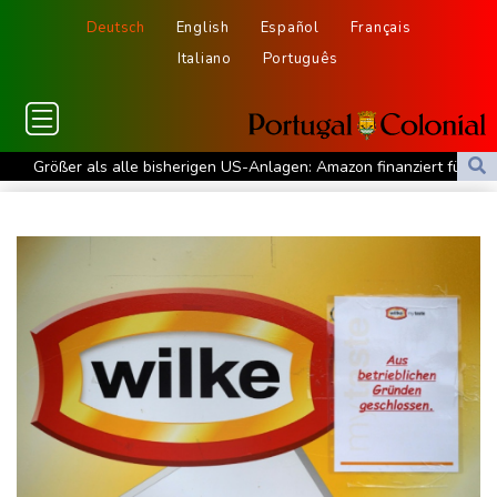
Deutsch
English
Español
Français
Italiano
Português
Größer als alle bisherigen US-Anlagen: Amazon finanziert für
Rechenzentren riesiges Gaskraftwerk
Nächste Pleite im Leagues Cup für Müller und Vancouver
Nowotny sieht Klopp als mögliche Stütze im Jugendbereich
Bayer-Boss Carro: "Wir wollen Titel gewinnen"
Bericht: EU importiert wieder mehr Flüssiggas aus Russland
Militärverwaltung: Mindestens drei Tote durch russische Angriffe
in Region Kiew
BUND kritisiert Lockerung von Sonntagsfahrverbot für Lkw - BDI
begrüßt es
Kolumbien: Neuer Präsident kündigt "unermüdlichen" Kampf