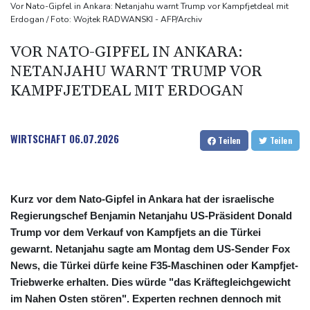
Staatsbürgerschaft
Vor Nato-Gipfel in Ankara: Netanjahu warnt Trump vor Kampfjetdeal mit
Erdogan / Foto: Wojtek RADWANSKI - AFP/Archiv
Erdogan reist zu Dreier-Gipfel mit Pakistan nach Saudi-Arabien
58 Soldaten im Jemen bei Huthi-Angriffen getötet - Regierung
VOR NATO-GIPFEL IN ANKARA:
kündigt Vergeltung an
NETANJAHU WARNT TRUMP VOR
UEFA hält an FIFA-Boykott fest - CAF hält zu Infantino
KAMPFJETDEAL MIT ERDOGAN
Jemen: 38 Soldaten bei Huthi-Angriffen getötet - Regierung
kündigt Vergeltung an
WIRTSCHAFT
06.07.2026
Teilen
Teilen
Kurz vor dem Nato-Gipfel in Ankara hat der israelische
Regierungschef Benjamin Netanjahu US-Präsident Donald
Trump vor dem Verkauf von Kampfjets an die Türkei
gewarnt. Netanjahu sagte am Montag dem US-Sender Fox
News, die Türkei dürfe keine F35-Maschinen oder Kampfjet-
Triebwerke erhalten. Dies würde "das Kräftegleichgewicht
im Nahen Osten stören". Experten rechnen dennoch mit