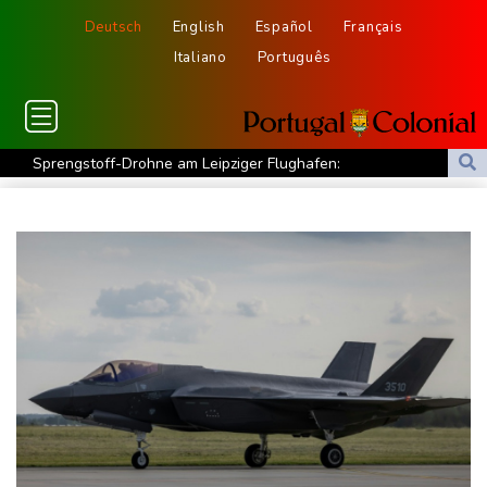
Deutsch
English
Español
Français
Italiano
Português
Sprengstoff-Drohne am Leipziger Flughafen:
Bundesanwaltschaft übernimmt Ermittlungen
Ungenügender Schutz von Kindern: Meta muss in USA 567
Millionen Dollar zahlen
Regierung und Opposition in Venezuela beginnen offiziellen
Dialog - ohne Machado
USA wollen bei Visa-Anträgen offenbar Online-Aktivitäten noch
stärker überprüfen
Röwekamp: Innenministerium muss zentral für Drohnenabwehr
zuständig sein
Trump unternimmt neuen Vorstoß im Streit um US-