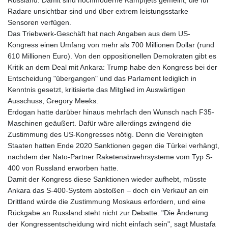
Russland. Damit sind hochmoderne Kampfjets gemeint, die für
Radare unsichtbar sind und über extrem leistungsstarke
Sensoren verfügen.
Das Triebwerk-Geschäft hat nach Angaben aus dem US-
Kongress einen Umfang von mehr als 700 Millionen Dollar (rund
610 Millionen Euro). Von den oppositionellen Demokraten gibt es
Kritik an dem Deal mit Ankara: Trump habe den Kongress bei der
Entscheidung "übergangen" und das Parlament lediglich in
Kenntnis gesetzt, kritisierte das Mitglied im Auswärtigen
Ausschuss, Gregory Meeks.
Erdogan hatte darüber hinaus mehrfach den Wunsch nach F35-
Maschinen geäußert. Dafür wäre allerdings zwingend die
Zustimmung des US-Kongresses nötig. Denn die Vereinigten
Staaten hatten Ende 2020 Sanktionen gegen die Türkei verhängt,
nachdem der Nato-Partner Raketenabwehrsysteme vom Typ S-
400 von Russland erworben hatte.
Damit der Kongress diese Sanktionen wieder aufhebt, müsste
Ankara das S-400-System abstoßen – doch ein Verkauf an ein
Drittland würde die Zustimmung Moskaus erfordern, und eine
Rückgabe an Russland steht nicht zur Debatte. "Die Änderung
der Kongressentscheidung wird nicht einfach sein", sagt Mustafa