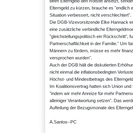
beim Elterngeld den Rotstift ansetzt, sendet
Elterngeld zu kürzen, brauche es "endlich e
Situation verbessert, nicht verschlechtert".
Die DGB-Vizevorsitzende Elke Hannack erk
eine zusätzliche verbindliche Elterngeldmon
"gleichstellungspolitisch ein Rückschritt", f
Partnerschaftlichkeit in der Familie." Um f
Männern zu fördern, müsse es mehr finanzie
versprochen wurden".
Auch der DGB hält die diskutierten Erhöhun
nicht einmal die inflationsbedingten Verlu
Höchst- und Mindestbetrags des Elterngeld
Im Koalitionsvertrag hatten sich Union und
"indem wir mehr Anreize für mehr Partnersc
alleiniger Verantwortung setzen". Das wer
Aufteilung der Bezugsmonate des Elterngel
A.Santos--PC