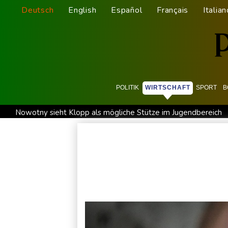
Deutsch
English
Español
Français
Italian
POLITIK
WIRTSCHAFT
SPORT
B
Nowotny sieht Klopp als mögliche Stütze im Jugendbereich
Militärverwaltung: Mindestens drei Tote durch russische Angr
Kolumbien: Neuer Präsident kündigt "unermüdlichen" Kampf
Trump spricht nach Ballsaal-Urteil von "nationaler Schande"
Frei: Über Beteiligung an AfD-Regierung entscheidet nicht 