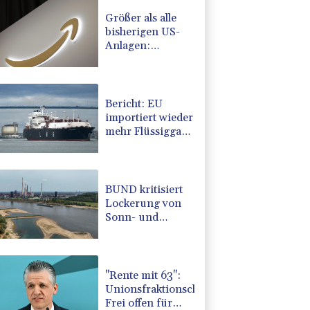
Größer als alle
bisherigen US-
Anlagen:
Amazon
finanziert für
Rechenzentren
riesiges
Bericht: EU
Gaskraftwerk
importiert wieder
mehr Flüssiggas
aus Russland
BUND kritisiert
Lockerung von
Sonn- und
Feiertagsfahrverbot
für Lastwagen
"Rente mit 63":
Unionsfraktionschef
Frei offen für