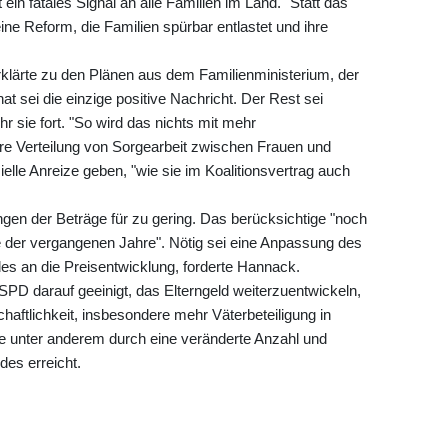
 ein fatales Signal an alle Familien im Land." Statt das
ine Reform, die Familien spürbar entlastet und ihre
lärte zu den Plänen aus dem Familienministerium, der
at sei die einzige positive Nachricht. Der Rest sei
uhr sie fort. "So wird das nichts mit mehr
aire Verteilung von Sorgearbeit zwischen Frauen und
lle Anreize geben, "wie sie im Koalitionsvertrag auch
gen der Beträge für zu gering. Das berücksichtige "noch
ste der vergangenen Jahre". Nötig sei eine Anpassung des
es an die Preisentwicklung, forderte Hannack.
 SPD darauf geeinigt, das Elterngeld weiterzuentwickeln,
haftlichkeit, insbesondere mehr Väterbeteiligung in
de unter anderem durch eine veränderte Anzahl und
des erreicht.