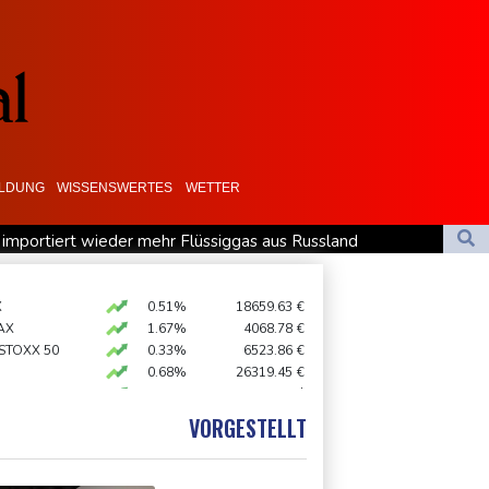
ILDUNG
WISSENSWERTES
WETTER
 importiert wieder mehr Flüssiggas aus Russland
rverbot für Lkw - BDI begrüßt es
 und Feiertagsfahrverbot für Lastwagen
X
0.51%
18659.63
€
AX
1.67%
4068.78
€
zehnt
 STOXX 50
0.33%
6523.86
€
0.68%
26319.45
€
preis
2.28%
4399.7
$
X
-0.07%
32407.2
€
VORGESTELLT
USD
0.32%
1.1562
$