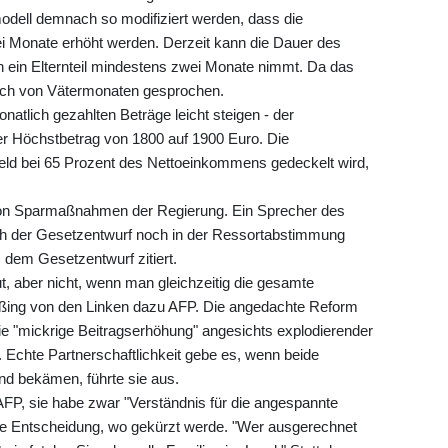
odell demnach so modifiziert werden, dass die
i Monate erhöht werden. Derzeit kann die Dauer des
 ein Elternteil mindestens zwei Monate nimmt. Da das
lich von Vätermonaten gesprochen.
atlich gezahlten Beträge leicht steigen - der
er Höchstbetrag von 1800 auf 1900 Euro. Die
eld bei 65 Prozent des Nettoeinkommens gedeckelt wird,
on Sparmaßnahmen der Regierung. Ein Sprecher des
ich der Gesetzentwurf noch in der Ressortabstimmung
s dem Gesetzentwurf zitiert.
t, aber nicht, wenn man gleichzeitig die gesamte
ßing von den Linken dazu AFP. Die angedachte Reform
 die "mickrige Beitragserhöhung" angesichts explodierender
. Echte Partnerschaftlichkeit gebe es, wenn beide
Kind bekämen, führte sie aus.
FP, sie habe zwar "Verständnis für die angespannte
sche Entscheidung, wo gekürzt werde. "Wer ausgerechnet