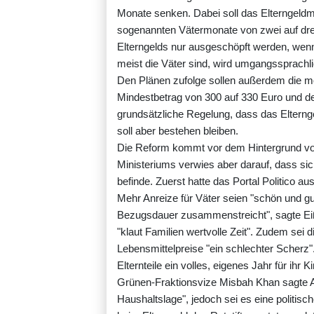
Monate senken. Dabei soll das Elterngeldm
sogenannten Vätermonate von zwei auf dre
Elterngelds nur ausgeschöpft werden, wenn
meist die Väter sind, wird umgangssprach
Den Plänen zufolge sollen außerdem die mon
Mindestbetrag von 300 auf 330 Euro und d
grundsätzliche Regelung, dass das Elterng
soll aber bestehen bleiben.
Die Reform kommt vor dem Hintergrund v
Ministeriums verwies aber darauf, dass s
befinde. Zuerst hatte das Portal Politico au
Mehr Anreize für Väter seien "schön und gu
Bezugsdauer zusammenstreicht", sagte Ei
"klaut Familien wertvolle Zeit". Zudem sei
Lebensmittelpreise "ein schlechter Scherz"
Elternteile ein volles, eigenes Jahr für ihr 
Grünen-Fraktionsvize Misbah Khan sagte A
Haushaltslage", jedoch sei es eine politi