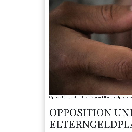
Opposition und DGB kritisieren Elterngeldpläne vo
OPPOSITION UN
ELTERNGELDPLÄ