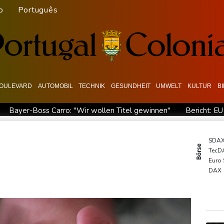
o
Português
OULEVARD
AUTOMOBIL
TECHNIK
GESUNDHEIT
UMWELT
KULTUR
B
Bayer-Boss Carro: "Wir wollen Titel gewinnen"
Bericht: EU
iffe in Region Kiew
BUND kritisiert Lockerung von Sonntagsfah
 gegen Drogengewalt an
BUND kritisiert Lockerung von Sonn-
SDA
Börse
TecD
Abholzung im Amazonas auf niedrigstem Stand seit einem Jahr
Euro
CDU in Sachsen-Anhalt
DAX
Gold
MDA
EUR/