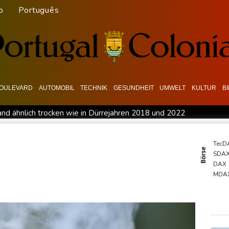
o
Português
OULEVARD
AUTOMOBIL
TECHNIK
GESUNDHEIT
UMWELT
KULTUR
B
nd ähnlich trocken wie in Dürrejahren 2018 und 2022
uss in Psychiatrie
Nach Ausweisung von Journalistin: Russland 
ill neue Gespräche
Fund von Sprengstoffdrohne sorgt für Deba
TecD
Börse
SDA
edrigwasser: Bilger erwägt Aufhebung von Sonn- und Feiertagsfah
DAX
ilem Kurs"
Knöchelbruch: Lamparter muss nach Sturz operiert
MDA
Euro
Gold
EUR/