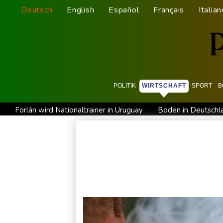
Deutsch
English
Español
Français
Italian
POLITIK
WIRTSCHAFT
SPORT
B
Forlán wird Nationaltrainer in Uruguay
Böden in Deutschla
Mutter mit 71 Stichen getötet und Leiche zerstückelt: Mann m
Iran-Krieg: Berichte über US-Munitionsknappheit - Pakistan w
Für zwei Jahre: Salah-Wechsel zu Trabzonspor perfekt
Ni
Kritik von Naturschützern: Kreuzfahrtbranche weiter auf "foss