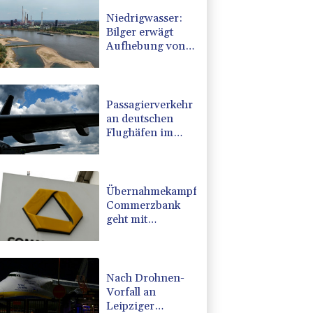
Niedrigwasser:
Bilger erwägt
Aufhebung von
Sonn- und
Feiertagsfahrverbot
für Lkw
Passagierverkehr
an deutschen
Flughäfen im
ersten Halbjahr
gesunken
Übernahmekampf:
Commerzbank
geht mit
Rekordergebnis
in Gespräche mit
der Unicredit
Nach Drohnen-
Vorfall an
Leipziger