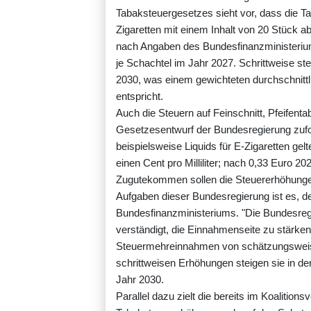
Tabaksteuergesetzes sieht vor, dass die T
Zigaretten mit einem Inhalt von 20 Stück a
nach Angaben des Bundesfinanzministerium
je Schachtel im Jahr 2027. Schrittweise stei
2030, was einem gewichteten durchschnittl
entspricht.
Auch die Steuern auf Feinschnitt, Pfeifenta
Gesetzesentwurf der Bundesregierung zufolg
beispielsweise Liquids für E-Zigaretten gelt
einen Cent pro Milliliter; nach 0,33 Euro 202
Zugutekommen sollen die Steuererhöhungen
Aufgaben dieser Bundesregierung ist es, de
Bundesfinanzministeriums. "Die Bundesreg
verständigt, die Einnahmenseite zu stärke
Steuermehreinnahmen von schätzungsweise
schrittweisen Erhöhungen steigen sie in den
Jahr 2030.
Parallel dazu zielt die bereits im Koaliti