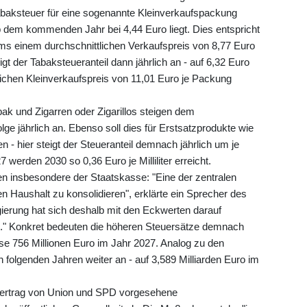
abaksteuer für eine sogenannte Kleinverkaufspackung
b dem kommenden Jahr bei 4,44 Euro liegt. Dies entspricht
s einem durchschnittlichen Verkaufspreis von 8,77 Euro
gt der Tabaksteueranteil dann jährlich an - auf 6,32 Euro
ichen Kleinverkaufspreis von 11,01 Euro je Packung
bak und Zigarren oder Zigarillos steigen dem
e jährlich an. Ebenso soll dies für Erstsatzprodukte wie
en - hier steigt der Steueranteil demnach jährlich um je
7 werden 2030 so 0,36 Euro je Milliliter erreicht.
 insbesondere der Staatskasse: "Eine der zentralen
n Haushalt zu konsolidieren", erklärte ein Sprecher des
ierung hat sich deshalb mit den Eckwerten darauf
n." Konkret bedeuten die höheren Steuersätze demnach
 756 Millionen Euro im Jahr 2027. Analog zu den
 folgenden Jahren weiter an - auf 3,589 Milliarden Euro im
onsvertrag von Union und SPD vorgesehene