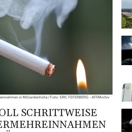
hreinnahmen in Milliardenhöhe / Foto: ERIC FEFERBERG - AFP/Archiv
OLL SCHRITTWEISE
EUERMEHREINNAHMEN