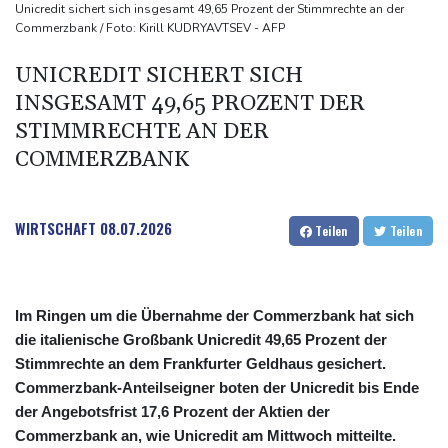
Sohn: Krebs von Ex-Präsident Biden hat sich ausgebreitet und
Unicredit sichert sich insgesamt 49,65 Prozent der Stimmrechte an der
Commerzbank / Foto: Kirill KUDRYAVTSEV - AFP
Metastasen gebildet
Iran stellt harte Bedingungen für Öffnung der Straße von
UNICREDIT SICHERT SICH
Hormus
INSGESAMT 49,65 PROZENT DER
Trauerflor und Schweigeminute: Inter Miami trauert mit Messi
STIMMRECHTE AN DER
COMMERZBANK
WIRTSCHAFT
08.07.2026
Teilen
Teilen
Im Ringen um die Übernahme der Commerzbank hat sich
die italienische Großbank Unicredit 49,65 Prozent der
Stimmrechte an dem Frankfurter Geldhaus gesichert.
Commerzbank-Anteilseigner boten der Unicredit bis Ende
der Angebotsfrist 17,6 Prozent der Aktien der
Commerzbank an, wie Unicredit am Mittwoch mitteilte.