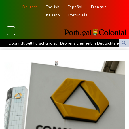
Deutsch
English
Español
Français
Italiano
Português
Dobrindt will Forschung zur Drohensicherheit in Deutschland
ausbauen
Iran bekräftigt harte Haltung in Streit um Straße von Hormus
Amtsantritt von Kolumbiens Staatschef De la Espriella von
Gewalt überschattet
Basketball-WM: Geiselsöder macht gesamte Vorbereitung mit
Taifun "Dolphin": Flugausfälle, Evakuierung und höchste
Warnstufe in China
Lionel Messi trauert um Vater und langjährigen Manager Jorge
DAK-Analyse: ADHS-Neudiagnosen bei Kindern deutlich
gestiegen