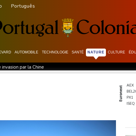
o
Português
EVARD
AUTOMOBILE
TECHNOLOGIE
SANTÉ
NATURE
CULTURE
ÉDU
 invasion par la Chine
traitance et d'exploitation, avertissent des ONG
 en provenance de Monaco
Foot: Rodri a donné son accord au F
AEX
Euronext
BEL2
Marlen Reusser reste maillot jaune
La Bourse de Paris reste p
PX1
s en Europe
L'américain Apollo remporte la bataille pour rach
ISEQ
OSE
é
Vanessa Paradis annonce sa séparation d'avec Samuel Bench
PSI20
ENTE
BIOT
N150