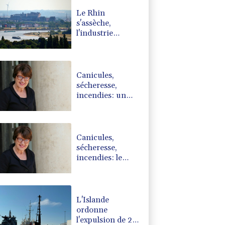
Le Rhin
s'assèche,
l'industrie
allemande en
quête de
solutions
Canicules,
sécheresse,
incendies: un
plan "global"
pour ne laisser
aucun
agriculteur "seul"
Canicules,
sécheresse,
incendies: le
gouvernement
annonce un plan
pour ne laisser
"aucun
L'Islande
agriculteur seul"
ordonne
l'expulsion de 21