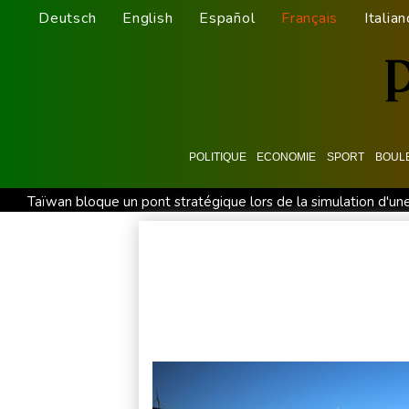
Deutsch
English
Español
Français
Italian
POLITIQUE
ECONOMIE
SPORT
BOUL
Taïwan bloque un pont stratégique lors de la simulation d'une
A Ceuta, les enfants migrants risquent d'être victimes de mal
Foot: le Paris SG officialise l'arrivée de Maghnès Akliouche
Tour de France femmes: Kim Le Court remporte la 6e étape, 
Les Bourses mondiales suspendues au Moyen-Orient, record
Foot: le Real Madrid s'offre la pépite ivoirienne Yan Diomand