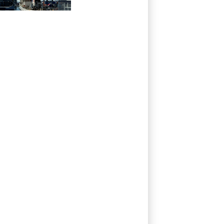
militants anti-
chasse à la
baleine