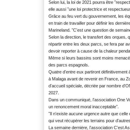
Selon lui, la loi de 2021 pourra être "resp
elle aussi "une loi protectrice et respectue
Grâce au feu vert du gouvernement, les éq
en train de travailler pour définir les dern
Marineland. "C'est une question de semain
Selon la direction, le transfert des orques, 
répartir entre les deux parcs, se fera par av
devoir reporter à cause de la chaleur pendan
Même si leurs bassins sont moins menacés
des parcs espagnols.
Quatre d'entre eux partiront définitivement à
à Malaga avant de revenir en France, au Z
d'accueil spéciale, décriée par nombre d
2027.
Dans un communiqué, l'association One Voic
un renoncement moral inacceptable".
"Il n'existe aucune urgence autre que cell
qui veut récupérer les terrains pour d'aut
La semaine dernière, l'association C'est A