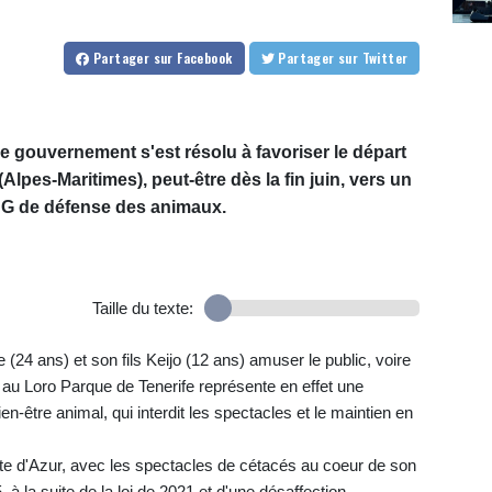
Partager
sur Facebook
Partager
sur Twitter
 gouvernement s'est résolu à favoriser le départ
lpes-Maritimes), peut-être dès la fin juin, vers un
G de défense des animaux.
Taille du texte:
(24 ans) et son fils Keijo (12 ans) amuser le public, voire
 au Loro Parque de Tenerife représente en effet une
bien-être animal, qui interdit les spectacles et le maintien en
te d'Azur, avec les spectacles de cétacés au coeur de son
 à la suite de la loi de 2021 et d'une désaffection