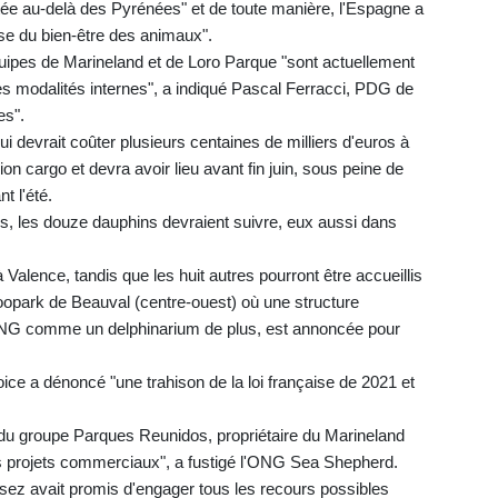
ectée au-delà des Pyrénées" et de toute manière, l'Espagne a
use du bien-être des animaux".
uipes de Marineland et de Loro Parque "sont actuellement
ières modalités internes", a indiqué Pascal Ferracci, PDG de
es".
qui devrait coûter plusieurs centaines de milliers d'euros à
ion cargo et devra avoir lieu avant fin juin, sous peine de
t l'été.
, les douze dauphins devraient suivre, eux aussi dans
 Valence, tandis que les huit autres pourront être accueillis
oopark de Beauval (centre-ouest) où une structure
'ONG comme un delphinarium de plus, est annoncée pour
e a dénoncé "une trahison de la loi française de 2021 et
e du groupe Parques Reunidos, propriétaire du Marineland
res projets commerciaux", a fustigé l'ONG Sea Shepherd.
ssez avait promis d'engager tous les recours possibles