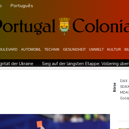
o
Português
OULEVARD
AUTOMOBIL
TECHNIK
GESUNDHEIT
UMWELT
KULTUR
BI
grität der Ukraine
Sieg auf der längsten Etappe: Vollering üb
garien nahe Gaspipeline
Lionel Messi trauert um seinen Vater
 Baden-Württemberg
Selenskyj warnt in Belgrad vor Folgen russi
DAX
Börse
SDA
esichtet
Ungarns Regierungspartei nominiert Ex-Gerichtspräsi
MDA
skyj: Ukraine hat praktisch keine intakten Wärmekraftwerke mehr
Gold
EUR/
Euro
TecD