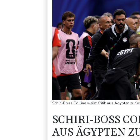
Schiri-Boss Collina weist Kritik aus Ägypten z
SCHIRI-BOSS CO
AUS ÄGYPTEN Z