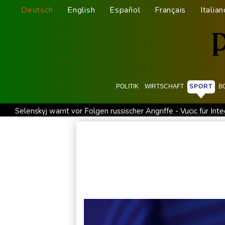
Deutsch
English
Español
Français
Italian
POLITIK
WIRTSCHAFT
SPORT
B
Selenskyj warnt vor Folgen russischer Angriffe - Vucic für Inte
Drohne explodiert an der Grenze zwischen Rumänien und Bul
Absturz von Ultraleichtflugzeug: 72-jähriger Pilot stirbt in
Drohnen über Bundeswehrstandort in Nordrhein-Westfalen g
Schwimm-EM: Halbisch winkt und springt zu Bronze
Selen