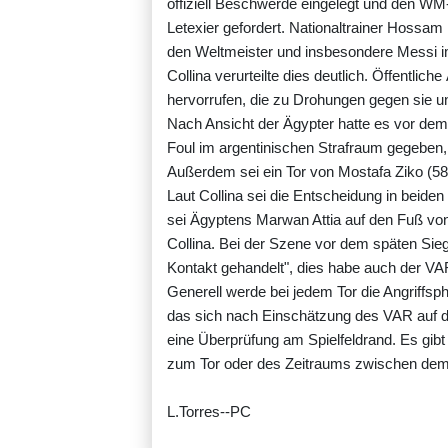
offiziell Beschwerde eingelegt und den W
Letexier gefordert. Nationaltrainer Hoss
den Weltmeister und insbesondere Messi i
Collina verurteilte dies deutlich. Öffentli
hervorrufen, die zu Drohungen gegen sie und 
Nach Ansicht der Ägypter hatte es vor dem
Foul im argentinischen Strafraum gegeben,
Außerdem sei ein Tor von Mostafa Ziko (58
Laut Collina sei die Entscheidung in beid
sei Ägyptens Marwan Attia auf den Fuß von 
Collina. Bei der Szene vor dem späten Sie
Kontakt gehandelt", dies habe auch der V
Generell werde bei jedem Tor die Angriffspha
das sich nach Einschätzung des VAR auf di
eine Überprüfung am Spielfeldrand. Es gibt
zum Tor oder des Zeitraums zwischen dem V
L.Torres--PC