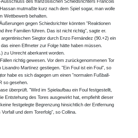
M-Ausschluss des französischen Schiedsrichters Francois
am Hassan mutmaßte kurz nach dem Spiel sogar, man wolle
m Wettbewerb behalten.
che Äußerungen gegen Schiedsrichter könnten "Reaktionen
ihre Familien führen. Das ist nicht richtig", sagte er.
 argentinischen Siegtor durch Enzo Fernández (90.+2) ein
 das einen Elfmeter zur Folge hätte haben müssen.
.) zu Unrecht aberkannt worden.
en Fällen richtig gewesen. Vor dem zurückgenommenen Tor
Lisandro Martínez gestiegen. "Ein Foul ist ein Foul", so
gtor habe es sich dagegen um einen "normalen Fußball-
AR so gesehen.
se überprüft. "Wird im Spielaufbau ein Foul festgestellt,
e Entstehung des Tores ausgewirkt hat, empfiehlt dieser
 keine festgelegte Begrenzung hinsichtlich der Entfernung
orfall und dem Torerfolg", so Collina.