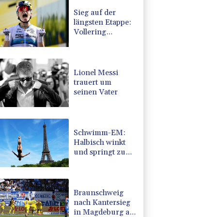
Sieg auf der
längsten Etappe:
Vollering
übernimmt
Gesamtführung
Lionel Messi
trauert um
seinen Vater
Schwimm-EM:
Halbisch winkt
und springt zu
Bronze
Braunschweig
nach Kantersieg
in Magdeburg an