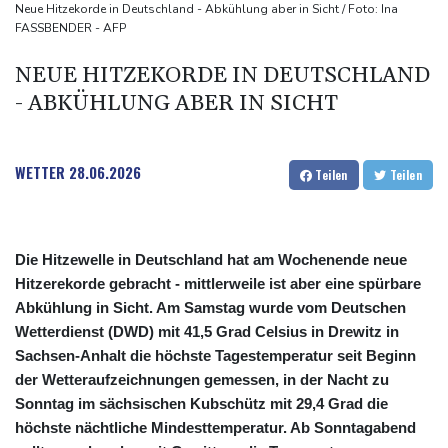
Selenskyj warnt vor Folgen russischer Angriffe - Vucic für
Neue Hitzekorde in Deutschland - Abkühlung aber in Sicht / Foto: Ina
FASSBENDER - AFP
Integrität der Ukraine
Sieg auf der längsten Etappe: Vollering übernimmt
NEUE HITZEKORDE IN DEUTSCHLAND
Gesamtführung
- ABKÜHLUNG ABER IN SICHT
Drohne explodiert an der Grenze zwischen Rumänien und
Bulgarien nahe Gaspipeline
WETTER
28.06.2026
Teilen
Teilen
Die Hitzewelle in Deutschland hat am Wochenende neue
Hitzerekorde gebracht - mittlerweile ist aber eine spürbare
Abkühlung in Sicht. Am Samstag wurde vom Deutschen
Wetterdienst (DWD) mit 41,5 Grad Celsius in Drewitz in
Sachsen-Anhalt die höchste Tagestemperatur seit Beginn
der Wetteraufzeichnungen gemessen, in der Nacht zu
Sonntag im sächsischen Kubschütz mit 29,4 Grad die
höchste nächtliche Mindesttemperatur. Ab Sonntagabend