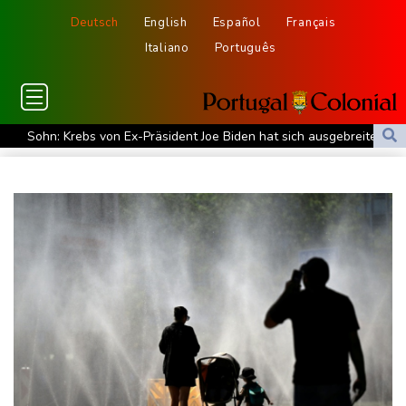
Deutsch
English
Español
Français
Italiano
Português
Sohn: Krebs von Ex-Präsident Joe Biden hat sich ausgebreitet
und Metastasen gebildet
Bilger: Boni von Bahn-Managern werden an Einhaltung der
Vorgaben des Bundes geknüpft
FIFA stärkt Infantino - und holt zum Rundumschlag aus
Torlos gegen Kaiserslautern: Stotterstart von Wolfsburg
Ätna auf Sizilien ausgebrochen - Flugverkehr in Catania
zeitweise eingeschränkt
Doppelpack Freigang: Frankfurt schlägt auch Malmö
Explosion mutmaßlich ukrainischer Drohne in Bulgarien löst
diplomatische Verstimmung aus