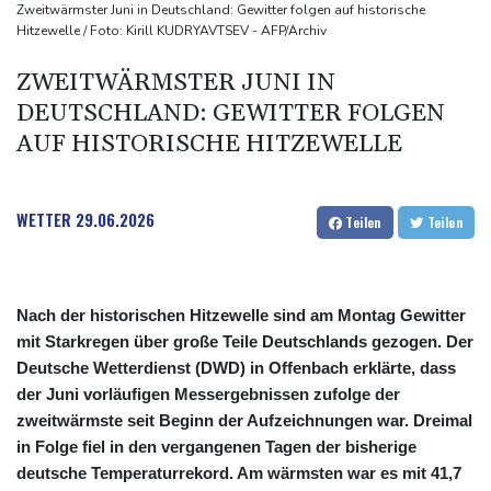
Kreise: Türkei will mit Pakistan und Saudi-Arabien
Zweitwärmster Juni in Deutschland: Gewitter folgen auf historische
Hitzewelle / Foto: Kirill KUDRYAVTSEV - AFP/Archiv
Verteidigungspakt schließen
Sprengstoff-Drohne am Leipziger Flughafen:
ZWEITWÄRMSTER JUNI IN
Bundesanwaltschaft übernimmt Ermittlungen
DEUTSCHLAND: GEWITTER FOLGEN
AUF HISTORISCHE HITZEWELLE
WETTER
29.06.2026
Teilen
Teilen
Nach der historischen Hitzewelle sind am Montag Gewitter
mit Starkregen über große Teile Deutschlands gezogen. Der
Deutsche Wetterdienst (DWD) in Offenbach erklärte, dass
der Juni vorläufigen Messergebnissen zufolge der
zweitwärmste seit Beginn der Aufzeichnungen war. Dreimal
in Folge fiel in den vergangenen Tagen der bisherige
deutsche Temperaturrekord. Am wärmsten war es mit 41,7