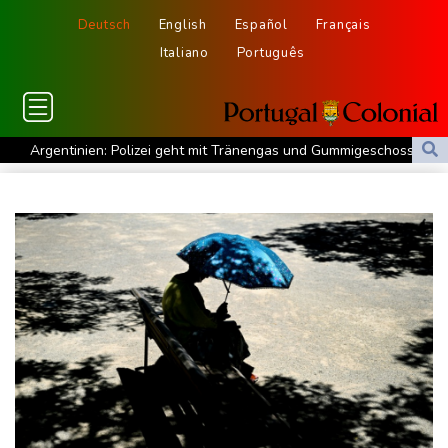
Deutsch
English
Español
Français
Italiano
Português
Argentinien: Polizei geht mit Tränengas und Gummigeschossen
gegen Proteste vor
WNBA: Toronto bleibt trotz starker Sabally in der Krise
Grindel erwartet nahendes Ende der Ära Infantino
Regierung will bei Klimaschutz vorerst nicht nachsteuern - Kritik
der Grünen
Hitze und Niedrigwasser: Städte- und Gemeindebund fordert
"nationalen Kraftakt"
Infantinos Investorenplan: FIFA-Experte fordert Aufarbeitung
Biathlon-Olympiasieger Jacquelin wird Teilzeit-Radprofi
Kircher: VAR nicht "zu kleinteilig" einsetzen