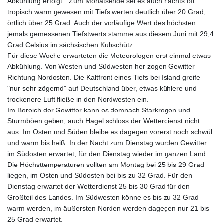
Abkühlung erfolgt". Zum Monatsende sei es auch nachts oft
tropisch warm gewesen mit Tiefstwerten deutlich über 20 Grad,
örtlich über 25 Grad. Auch der vorläufige Wert des höchsten
jemals gemessenen Tiefstwerts stamme aus diesem Juni mit 29,4
Grad Celsius im sächsischen Kubschütz.
Für diese Woche erwarteten die Meteorologen erst einmal etwas
Abkühlung. Von Westen und Südwesten her zogen Gewitter
Richtung Nordosten. Die Kaltfront eines Tiefs bei Island greife
"nur sehr zögernd" auf Deutschland über, etwas kühlere und
trockenere Luft fließe in den Nordwesten ein.
Im Bereich der Gewitter kann es demnach Starkregen und
Sturmböen geben, auch Hagel schloss der Wetterdienst nicht
aus. Im Osten und Süden bleibe es dagegen vorerst noch schwül
und warm bis heiß. In der Nacht zum Dienstag wurden Gewitter
im Südosten erwartet, für den Dienstag wieder im ganzen Land.
Die Höchsttemperaturen sollten am Montag bei 25 bis 29 Grad
liegen, im Osten und Südosten bei bis zu 32 Grad. Für den
Dienstag erwartet der Wetterdienst 25 bis 30 Grad für den
Großteil des Landes. Im Südwesten könne es bis zu 32 Grad
warm werden, im äußersten Norden werden dagegen nur 21 bis
25 Grad erwartet.