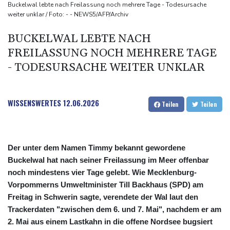
Explosion bei Böllerclub in Wohnhaus: Acht Verletzte in
Buckelwal lebte nach Freilassung noch mehrere Tage - Todesursache
weiter unklar / Foto: - - NEWS5/AFP/Archiv
Nordrhein-Westfalen
13 Tote und 75 Verletzte bei ukrainischem Drohnenangriff in
BUCKELWAL LEBTE NACH
Zentralrussland
FREILASSUNG NOCH MEHRERE TAGE
E-Mail-Anbieter: Weniger Spam im ersten Halbjahr - dafür aber
- TODESURSACHE WEITER UNKLAR
gezielter
Gewaltverbrechen an 19-Jähriger: Mordanklage gegen
WISSENSWERTES
12.06.2026
Teilen
Teilen
Jugendlichen in Mannheim
Der unter dem Namen Timmy bekannt gewordene
Buckelwal hat nach seiner Freilassung im Meer offenbar
noch mindestens vier Tage gelebt. Wie Mecklenburg-
Vorpommerns Umweltminister Till Backhaus (SPD) am
Freitag in Schwerin sagte, verendete der Wal laut den
Trackerdaten "zwischen dem 6. und 7. Mai", nachdem er am
2. Mai aus einem Lastkahn in die offene Nordsee bugsiert