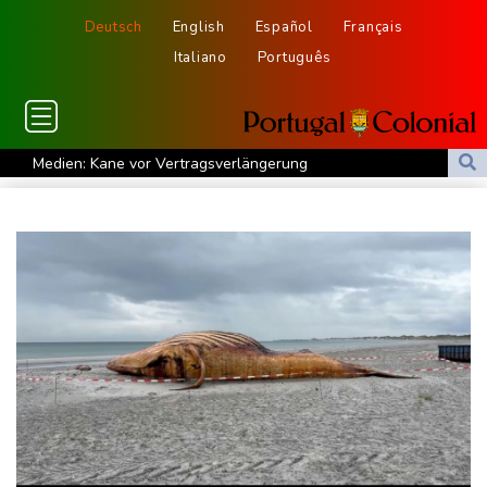
Deutsch
English
Español
Français
Italiano
Português
Medien: Kane vor Vertragsverlängerung
Erneut Waldbrand nahe Athen ausgebrochen - Waldbrand in
Südfrankreich unter Kontrolle
Linke befürchtet durch Regierungspolitik drastische Zunahme
von Armut
Schon fast 1000 Übergriffe: DB Regio kündigt Tonaufnahmen bei
Bodycams an
Drohnenabwehr an Flughäfen: Regierung weist Forderung nach
Bundeswehreinsatz zurück
Erste vertriebene syrische Kurden kehren in Gebiet an der
Grenze zur Türkei zurück