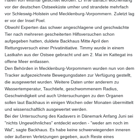
Hafen von Wismar gesichtet worden. Er irrte danach wochenlang
vor der deutschen Ostseeküste umher und strandete mehrfach
vor Schleswig-Holstein und Mecklenburg-Vorpommern. Zuletzt lag
er vor der Insel Poel.
Obwohl Experten das schwer angeschlagene und geschwächte
Tier nach mehreren gescheiterten Hilfsversuchen schon
aufgegeben hatten, duldete Backhaus Mitte April den
Rettungsversuch einer Privatinitiative. Timmy wurde in einem
Lastkahn aus der Ostsee gebracht und am 2. Mai im Kattegat ins
offene Meer entlassen.
Den Behörden in Mecklenburg-Vorpommern wurden nun von dem
Tracker aufgezeichnete Bewegungsdaten zur Verfügung gestellt,
die ausgewertet wurden. Weitere Daten unter anderem zu
Wassertemperatur, Tauchtiefe, geschwommenem Radius,
Geschwindigkeit und auch Untersuchungen zu den Organen
sollen laut Backhaus in einigen Wochen oder Monaten übermittelt
und wissenschaftlich ausgewertet werden.
Bei der Untersuchung des Kadavers in Dänemark Anfang Juni sei
"nichts Ungewöhnliches" entdeckt worden - "weder am noch im
Wal", sagte Backhaus. Es habe keine schwerwiegenden inneren
oder äußeren Verletzungen gegeben, auch Reste eines