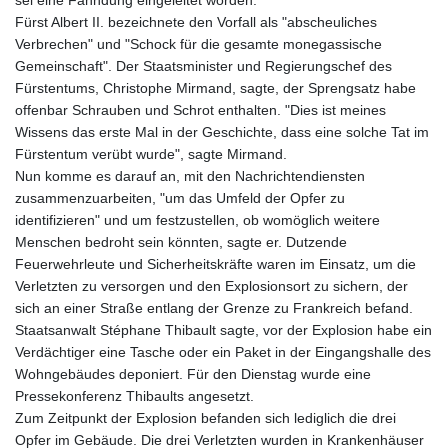
sei eine Fahndung eingeleitet worden.
Fürst Albert II. bezeichnete den Vorfall als "abscheuliches
Verbrechen" und "Schock für die gesamte monegassische
Gemeinschaft". Der Staatsminister und Regierungschef des
Fürstentums, Christophe Mirmand, sagte, der Sprengsatz habe
offenbar Schrauben und Schrot enthalten. "Dies ist meines
Wissens das erste Mal in der Geschichte, dass eine solche Tat im
Fürstentum verübt wurde", sagte Mirmand.
Nun komme es darauf an, mit den Nachrichtendiensten
zusammenzuarbeiten, "um das Umfeld der Opfer zu
identifizieren" und um festzustellen, ob womöglich weitere
Menschen bedroht sein könnten, sagte er. Dutzende
Feuerwehrleute und Sicherheitskräfte waren im Einsatz, um die
Verletzten zu versorgen und den Explosionsort zu sichern, der
sich an einer Straße entlang der Grenze zu Frankreich befand.
Staatsanwalt Stéphane Thibault sagte, vor der Explosion habe ein
Verdächtiger eine Tasche oder ein Paket in der Eingangshalle des
Wohngebäudes deponiert. Für den Dienstag wurde eine
Pressekonferenz Thibaults angesetzt.
Zum Zeitpunkt der Explosion befanden sich lediglich die drei
Opfer im Gebäude. Die drei Verletzten wurden in Krankenhäuser