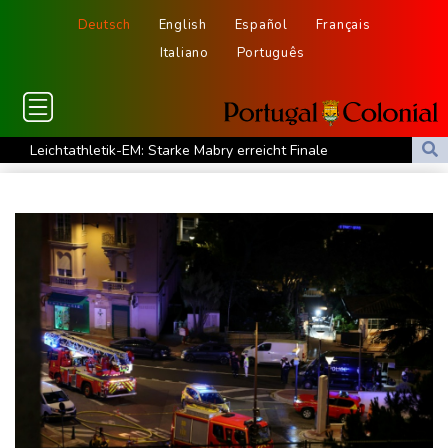
Deutsch
English
Español
Français
Italiano
Português
Leichtathletik-EM: Starke Mabry erreicht Finale
Sommerreise von Verkehrsminister Bilger startet mit ICE-Panne
Kampf gegen Geldwäsche: Klingbeil will Beschlagnahme von
Vermögen erleichtern
Drohnenabwehr an Flughäfen: Ministerpräsident Günther für
Einsatz der Bundeswehr
30-Jähriger nach Streit an Bahnhof Zoo erschossen: Täter in
Berlin flüchtig
Sonnenfinsternis: Forscher untersuchen Auswirkungen auf
Navigation und Funksysteme
Wegen Patientenmorden verurteilter Krankenpfleger: Rund 120