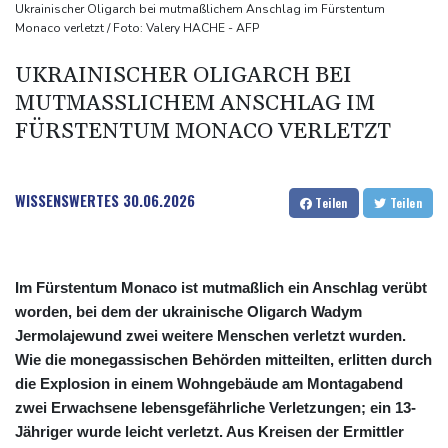
weitere Verdachtsfälle
Ukrainischer Oligarch bei mutmaßlichem Anschlag im Fürstentum
Monaco verletzt / Foto: Valery HACHE - AFP
"Vertrauen gebrochen": UEFA und Co. legen gegen Infantino
nach
UKRAINISCHER OLIGARCH BEI
Rückreisewelle nimmt Fahrt auf: ADAC rechnet erneut mit Staus
MUTMASSLICHEM ANSCHLAG IM F
an Wochenende
ÜRSTENTUM MONACO VERLETZT
Bericht: Spreng-Drohne flog direkt auf ukrainische
Frachtmaschine zu
WISSENSWERTES
30.06.2026
Teilen
Teilen
Im Fürstentum Monaco ist mutmaßlich ein Anschlag verübt
worden, bei dem der ukrainische Oligarch Wadym
Jermolajewund zwei weitere Menschen verletzt wurden.
Wie die monegassischen Behörden mitteilten, erlitten durch
die Explosion in einem Wohngebäude am Montagabend
zwei Erwachsene lebensgefährliche Verletzungen; ein 13-
Jähriger wurde leicht verletzt. Aus Kreisen der Ermittler