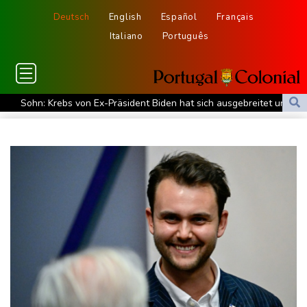
Deutsch
English
Español
Français
Italiano
Português
Sohn: Krebs von Ex-Präsident Biden hat sich ausgebreitet und
Metastasen gebildet
Iran stellt harte Bedingungen für Öffnung der Straße von
Hormus
Trauerflor und Schweigeminute: Inter Miami trauert mit Messi
WTA: Sabalenka scheitert überraschend in Toronto
Zwei Bombenanschläge in Kolumbien an erstem Tag im Amt des
neuen Präsidenten Espriella
Busemann: Kein EM-Titel für Neugebauer wäre "eine
Enttäuschung"
Becker: Wer mehr will als Klassenerhalt hat "Fehler im Kopf"