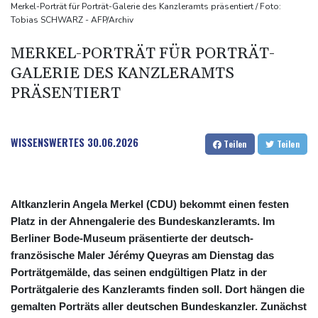
Sohn: Krebs von Ex-Präsident Joe Biden hat sich ausgebreitet
Merkel-Porträt für Porträt-Galerie des Kanzleramts präsentiert / Foto:
Tobias SCHWARZ - AFP/Archiv
und Metastasen gebildet
Bilger: Boni von Bahn-Managern werden an Einhaltung der
MERKEL-PORTRÄT FÜR PORTRÄT-
Vorgaben des Bundes geknüpft
GALERIE DES KANZLERAMTS
FIFA stärkt Infantino - und holt zum Rundumschlag aus
PRÄSENTIERT
WISSENSWERTES
30.06.2026
Teilen
Teilen
Altkanzlerin Angela Merkel (CDU) bekommt einen festen
Platz in der Ahnengalerie des Bundeskanzleramts. Im
Berliner Bode-Museum präsentierte der deutsch-
französische Maler Jérémy Queyras am Dienstag das
Porträtgemälde, das seinen endgültigen Platz in der
Porträtgalerie des Kanzleramts finden soll. Dort hängen die
gemalten Porträts aller deutschen Bundeskanzler. Zunächst