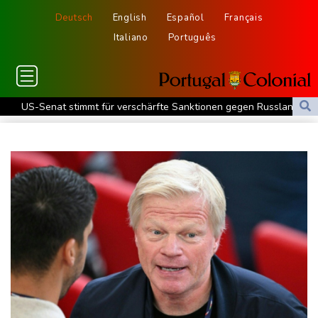
Deutsch
English
Español
Français
Italiano
Português
US-Senat stimmt für verschärfte Sanktionen gegen Russland
US-Gericht setzt Bau von Trumps Ballsaal aus - Präsident
kündigt Berufung an
Direkt-ICE Berlin-Paris bleibt wegen Technikproblemen vorerst
unterbrochen
Selenskyj erstmals seit Beginn von Ukraine-Krieg nach Serbien
gereist
Russland weist Verantwortung für Drohnenvorfall an Leipziger
Flughafen zurück
US-Berufungsgericht bestätigt Aussetzung von Trumps
umstrittenen Ballsaal-Plänen