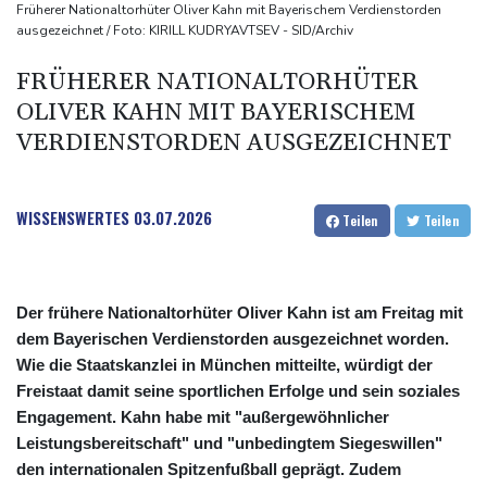
Nach Andrang auf Ceuta: Spanien und Italien streiten über
Früherer Nationaltorhüter Oliver Kahn mit Bayerischem Verdienstorden
ausgezeichnet / Foto: KIRILL KUDRYAVTSEV - SID/Archiv
Grenzkontrollen
Niewiadoma fährt am Mont Ventoux ins Gelbe Trikot
FRÜHERER NATIONALTORHÜTER
Trumps umstrittener Justizminister Blanche kurz vor der
OLIVER KAHN MIT BAYERISCHEM
Bestätigung im Senat
VERDIENSTORDEN AUSGEZEICHNET
Peru und Mexiko nehmen diplomatische Beziehungen wieder auf
WISSENSWERTES
03.07.2026
Teilen
Teilen
Der frühere Nationaltorhüter Oliver Kahn ist am Freitag mit
dem Bayerischen Verdienstorden ausgezeichnet worden.
Wie die Staatskanzlei in München mitteilte, würdigt der
Freistaat damit seine sportlichen Erfolge und sein soziales
Engagement. Kahn habe mit "außergewöhnlicher
Leistungsbereitschaft" und "unbedingtem Siegeswillen"
den internationalen Spitzenfußball geprägt. Zudem