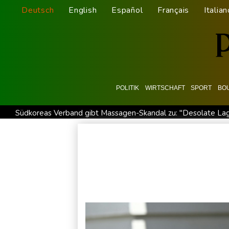
Deutsch
English
Español
Français
Italian
POLITIK
WIRTSCHAFT
SPORT
BO
Südkoreas Verband gibt Massagen-Skandal zu: "Desolate La
Nächste Pleite im Leagues Cup für Müller und Vancouver
Bericht: EU importiert wieder mehr Flüssiggas aus Russland
BUND kritisiert Lockerung von Sonntagsfahrverbot für Lkw -
BUND kritisiert Lockerung von Sonn- und Feiertagsfahrverbo