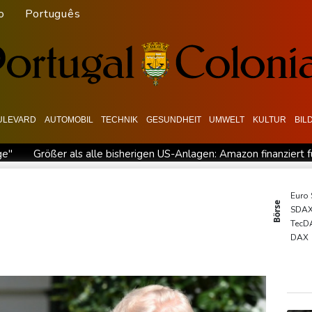
o
Português
ULEVARD
AUTOMOBIL
TECHNIK
GESUNDHEIT
UMWELT
KULTUR
BIL
ge"
Größer als alle bisherigen US-Anlagen: Amazon finanziert 
Nowotny sieht Klopp als mögliche Stütze im Jugendbereich
B
Militärverwaltung: Mindestens drei Tote durch russische Angrif
Euro
Börse
SDA
 BDI begrüßt es
Kolumbien: Neuer Präsident kündigt "unermü
TecD
t für Lastwagen
DAX
MDA
Gold
EUR/