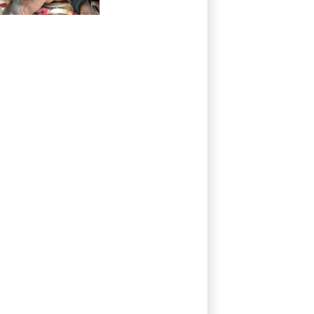
Escobar erst
gerettet und
dann doch
gestorben