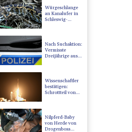
Würgeschlange
an Kanalufer in
Schleswig-
Holstein entdeckt
Nach Suchaktion:
Vermisste
Dreijährige aus
Schleswig-
Holstein tot
aufgefunden
Wissenschaftler
bestätigen:
Schrottteil von
SpaceX-Rakete
auf Mond
eingeschlagen
Nilpferd-Baby
von Herde von
Drogenboss