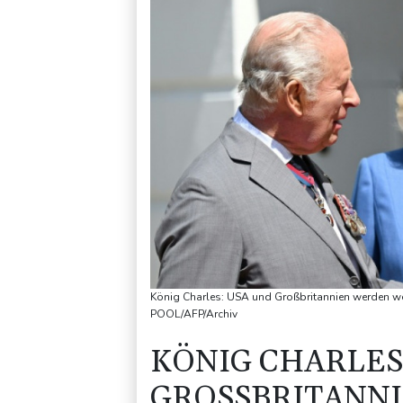
König Charles: USA und Großbritannien werden we
POOL/AFP/Archiv
KÖNIG CHARLES
GROSSBRITANNI