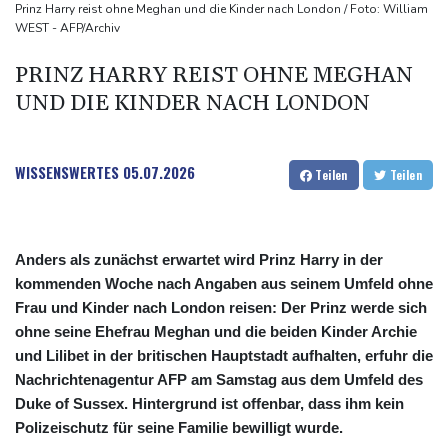
explodiert
Prinz Harry reist ohne Meghan und die Kinder nach London / Foto: William
WEST - AFP/Archiv
Bundesanwaltschaft übernimmt Ermittlungen zu Sprengstoff-
Drohne in Leipzig
PRINZ HARRY REIST OHNE MEGHAN
42,2 Grad: Allzeit-Hitzerekord in der Slowakei nach nur einem
UND DIE KINDER NACH LONDON
Tag gebrochen
WISSENSWERTES
05.07.2026
Teilen
Teilen
Anders als zunächst erwartet wird Prinz Harry in der
kommenden Woche nach Angaben aus seinem Umfeld ohne
Frau und Kinder nach London reisen: Der Prinz werde sich
ohne seine Ehefrau Meghan und die beiden Kinder Archie
und Lilibet in der britischen Hauptstadt aufhalten, erfuhr die
Nachrichtenagentur AFP am Samstag aus dem Umfeld des
Duke of Sussex. Hintergrund ist offenbar, dass ihm kein
Polizeischutz für seine Familie bewilligt wurde.