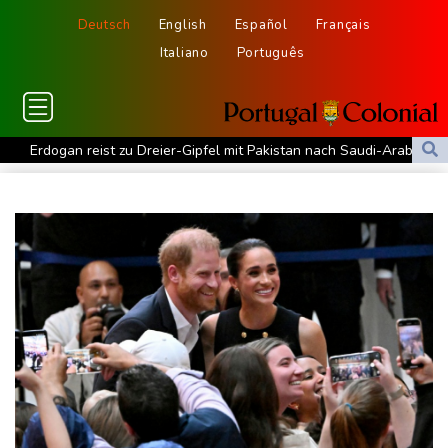
Deutsch
English
Español
Français
Italiano
Português
Erdogan reist zu Dreier-Gipfel mit Pakistan nach Saudi-Arabien
58 Soldaten im Jemen bei Huthi-Angriffen getötet - Regierung
kündigt Vergeltung an
UEFA hält an FIFA-Boykott fest - CAF hält zu Infantino
Jemen: 38 Soldaten bei Huthi-Angriffen getötet - Regierung
kündigt Vergeltung an
Mindestens zwei Tote bei Bombenexplosion in Kleinbus nahe
Damaskus
Real Madrid verlängert mit Vinicius Jr. bis 2032
Schwimm-EM: Eikermann und Rösler gewinnen Silber und Bronze
Syrische Staatsmedien: Bombe in Kleinbus nahe Damaskus