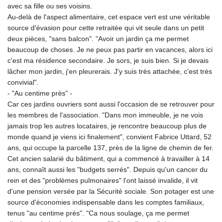
avec sa fille ou ses voisins.
Au-delà de l'aspect alimentaire, cet espace vert est une véritable
source d'évasion pour cette retraitée qui vit seule dans un petit
deux pièces, "sans balcon". "Avoir un jardin ça me permet
beaucoup de choses. Je ne peux pas partir en vacances, alors ici
c'est ma résidence secondaire. Je sors, je suis bien. Si je devais
lâcher mon jardin, j'en pleurerais. J'y suis très attachée, c'est très
convivial".
- "Au centime près" -
Car ces jardins ouvriers sont aussi l'occasion de se retrouver pour
les membres de l'association. "Dans mon immeuble, je ne vois
jamais trop les autres locataires, je rencontre beaucoup plus de
monde quand je viens ici finalement", convient Fabrice Uttard, 52
ans, qui occupe la parcelle 137, près de la ligne de chemin de fer.
Cet ancien salarié du bâtiment, qui a commencé à travailler à 14
ans, connaît aussi les "budgets serrés". Depuis qu'un cancer du
rein et des "problèmes pulmonaires" l'ont laissé invalide, il vit
d'une pension versée par la Sécurité sociale. Son potager est une
source d'économies indispensable dans les comptes familiaux,
tenus "au centime près". "Ca nous soulage, ça me permet