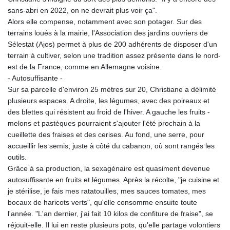
sans-abri en 2022, on ne devrait plus voir ça".
Alors elle compense, notamment avec son potager. Sur des
terrains loués à la mairie, l'Association des jardins ouvriers de
Sélestat (Ajos) permet à plus de 200 adhérents de disposer d'un
terrain à cultiver, selon une tradition assez présente dans le nord-
est de la France, comme en Allemagne voisine.
- Autosuffisante -
Sur sa parcelle d'environ 25 mètres sur 20, Christiane a délimité
plusieurs espaces. A droite, les légumes, avec des poireaux et
des blettes qui résistent au froid de l'hiver. A gauche les fruits -
melons et pastèques pourraient s'ajouter l'été prochain à la
cueillette des fraises et des cerises. Au fond, une serre, pour
accueillir les semis, juste à côté du cabanon, où sont rangés les
outils.
Grâce à sa production, la sexagénaire est quasiment devenue
autosuffisante en fruits et légumes. Après la récolte, "je cuisine et
je stérilise, je fais mes ratatouilles, mes sauces tomates, mes
bocaux de haricots verts", qu'elle consomme ensuite toute
l'année. "L'an dernier, j'ai fait 10 kilos de confiture de fraise", se
réjouit-elle. Il lui en reste plusieurs pots, qu'elle partage volontiers