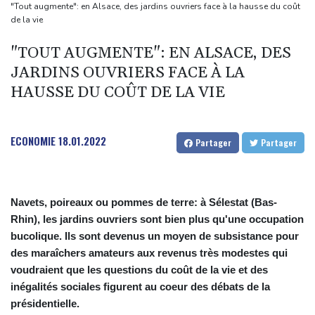
Colombie
"Tout augmente": en Alsace, des jardins ouvriers face à la hausse du coût
de la vie
Colombie: le président Abelardo de la Espriella soutenu par
Trump, entre en fonctions
"TOUT AUGMENTE": EN ALSACE, DES
Au Porge, sinistré par le mégafeu, une soirée de solidarité avec
JARDINS OUVRIERS FACE À LA
les commerçants
HAUSSE DU COÛT DE LA VIE
Les Bourses mondiales touchent des sommets après l'emploi
américain
ECONOMIE
18.01.2022
Partager
Partager
Yémen: nouvelles attaques meurtrières des rebelles houthis
dans une région pétrolifère
Navets, poireaux ou pommes de terre: à Sélestat (Bas-
Rhin), les jardins ouvriers sont bien plus qu'une occupation
bucolique. Ils sont devenus un moyen de subsistance pour
des maraîchers amateurs aux revenus très modestes qui
voudraient que les questions du coût de la vie et des
inégalités sociales figurent au coeur des débats de la
présidentielle.