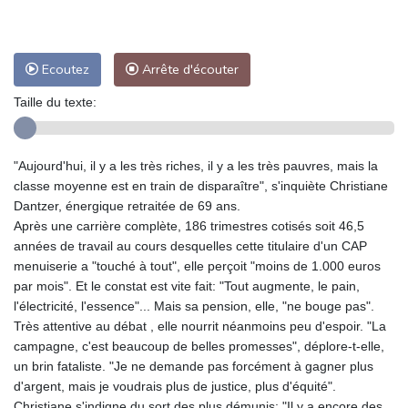
Ecoutez
Arrête d'écouter
Taille du texte:
"Aujourd'hui, il y a les très riches, il y a les très pauvres, mais la
classe moyenne est en train de disparaître", s'inquiète Christiane
Dantzer, énergique retraitée de 69 ans.
Après une carrière complète, 186 trimestres cotisés soit 46,5
années de travail au cours desquelles cette titulaire d'un CAP
menuiserie a "touché à tout", elle perçoit "moins de 1.000 euros
par mois". Et le constat est vite fait: "Tout augmente, le pain,
l'électricité, l'essence"... Mais sa pension, elle, "ne bouge pas".
Très attentive au débat , elle nourrit néanmoins peu d'espoir. "La
campagne, c'est beaucoup de belles promesses", déplore-t-elle,
un brin fataliste. "Je ne demande pas forcément à gagner plus
d'argent, mais je voudrais plus de justice, plus d'équité".
Christiane s'indigne du sort des plus démunis: "Il y a encore des