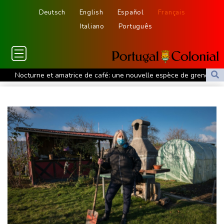
Deutsch
English
Español
Français
Italiano
Português
Nocturne et amatrice de café: une nouvelle espèce de grenouille
découverte au Costa Rica
Colombie: le président de la Espriella promet de combattre "sans
répit" le narcotrafic
Le rappeur Moha La Squale condamné à deux ans pour des
violences sur deux femmes
Colombie: le président de la Espriella promet de combattre "sans
répit le narcoterrorisme"
La justice bloque à nouveau la salle de bal de Trump, qui va
saisir la Cour suprême
De la Espriella, un millionnaire pro-Trump à la présidence de la