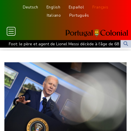
Deutsch
English
Español
Français
Italiano
Português
Foot: le père et agent de Lionel Messi décède à l'âge de 68 ans
Hongrie : le "juge qui a dit non" à Orban choisi par le camp
Magyar pour devenir président
Euro de natation: Léon Marchand forfait sur les 200 et 400 m
quatre nages
Angleterre: le milieu brésilien Bruno Guimaraes rejoint Arsenal
Tour de France: la lauréate sortante Pauline Ferrand-Prévot
abandonne avant la 8e étape
Violences sexuelles sur mineurs : le gouvernement se penche
sur les défaillances des enquêtes
A Kiev, dernier adieu à un bénévole qui a consacré sa vie aux