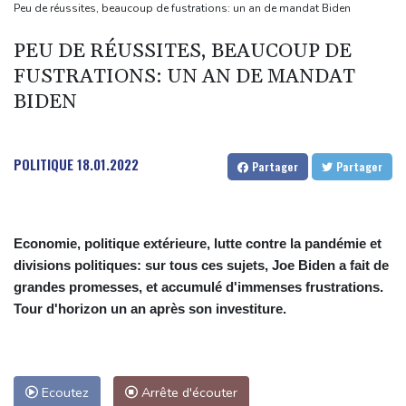
morts
Peu de réussites, beaucoup de fustrations: un an de mandat Biden
Euro d'athlétisme: Duplantis, Werro, Jacobs, les stars à suivre à
PEU DE RÉUSSITES, BEAUCOUP DE
Birmingham
FUSTRATIONS: UN AN DE MANDAT
Violences sexuelles sur mineurs: un courrier de Darmanin pointe
BIDEN
les défaillances des enquêtes
Le Sénat américain approuve la nomination de Todd Blanche
comme ministre de la Justice
POLITIQUE
18.01.2022
Partager
Partager
Economie, politique extérieure, lutte contre la pandémie et
divisions politiques: sur tous ces sujets, Joe Biden a fait de
grandes promesses, et accumulé d'immenses frustrations.
Tour d'horizon un an après son investiture.
Ecoutez
Arrête d'écouter