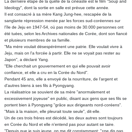
La dernière étape de la quête de la cinéaste est le film "Soup and
Ideology", dont la sortie en salle est prévue cette année.
Il est consacré à sa mère Kang Jung-hee, rescapée de la
sanglante répression menée par les forces sud-coréennes sur
l'île de Jeju en 1947-54, où pas moins de 30.000 personnes ont
été tuées, selon les Archives nationales de Corée, dont son fiancé
et plusieurs membres de sa famille.
"Ma mère voulait désespérément une patrie. Elle voulait vivre à
Jeju, mais on l'a forcée à partir. Elle ne se voyait pas rester au
Japon", a déclaré Yang.
"Elle cherchait un gouvernement en qui elle pouvait avoir
confiance, et elle a cru en la Corée du Nord".
Pendant 45 ans, elle a envoyé de la nourriture, de l'argent et
d'autres biens à ses fils à Pyongyang.
La réalisatrice se souvient de sa mère "anormalement et
excessivement joyeuse" en public, disant aux gens que ses fils se
portent bien à Pyongyang "grâce aux dirigeants nord-coréens".
"Mais à la maison, elle pleurait toute seule", dit-elle.
Un de ces trois frères est décédé, les deux autres sont toujours
en Corée du Nord et elle n'entend pas pour autant se taire.
"Depuis que je suis jeune, on me dit constamment: "+ne dis pas