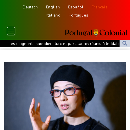
Deutsch
English
Español
Français
Italiano
Português
Les dirigeants saoudien, turc et pakistanais réunis à Jeddah pour
sceller un accord de défense
Un cas de rougeole signalé au parc d'attractions Universal
Studios en Californie
En Afrique du Sud, après l'exil massif de migrants, la pénurie de
main-d'œuvre
Dans l'Ukraine post-remaniement, la révolution des drones
poursuit sa route
Présidentielle: la France "ne tolérera aucune tentative
d'ingérence étrangère", prévient le chef de la diplomatie
A New York, le souvenir d'un Tibétain en exil immolé par le feu