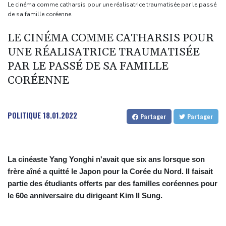
La Bourse de Paris toujours en hausse au-dessus des 8.700
Le cinéma comme catharsis pour une réalisatrice traumatisée par le passé
de sa famille coréenne
points
Hantavirus: isolement à domicile recommandé pour les contacts
LE CINÉMA COMME CATHARSIS POUR
proches du touriste franco-argentin
UNE RÉALISATRICE TRAUMATISÉE
Les Bourses européennes en hausse dans l'attente de l'emploi
PAR LE PASSÉ DE SA FAMILLE
américain
CORÉENNE
Au Royaume-Uni, la sécheresse des terres agricoles menace la
sécurité alimentaire
POLITIQUE
18.01.2022
Partager
Partager
La cinéaste Yang Yonghi n'avait que six ans lorsque son
frère aîné a quitté le Japon pour la Corée du Nord. Il faisait
partie des étudiants offerts par des familles coréennes pour
le 60e anniversaire du dirigeant Kim Il Sung.