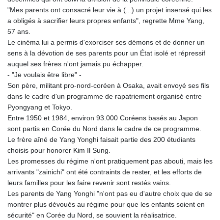
"Mes parents ont consacré leur vie à (...) un projet insensé qui les
a obligés à sacrifier leurs propres enfants", regrette Mme Yang,
57 ans.
Le cinéma lui a permis d'exorciser ses démons et de donner un
sens à la dévotion de ses parents pour un État isolé et répressif
auquel ses frères n'ont jamais pu échapper.
- "Je voulais être libre" -
Son père, militant pro-nord-coréen à Osaka, avait envoyé ses fils
dans le cadre d'un programme de rapatriement organisé entre
Pyongyang et Tokyo.
Entre 1950 et 1984, environ 93.000 Coréens basés au Japon
sont partis en Corée du Nord dans le cadre de ce programme.
Le frère aîné de Yang Yonghi faisait partie des 200 étudiants
choisis pour honorer Kim Il Sung.
Les promesses du régime n'ont pratiquement pas abouti, mais les
arrivants "zainichi" ont été contraints de rester, et les efforts de
leurs familles pour les faire revenir sont restés vains.
Les parents de Yang Yonghi "n'ont pas eu d'autre choix que de se
montrer plus dévoués au régime pour que les enfants soient en
sécurité" en Corée du Nord, se souvient la réalisatrice.