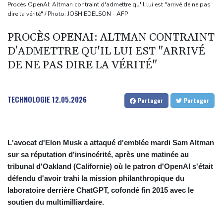
provenance de Monaco
Procès OpenAI: Altman contraint d'admettre qu'il lui est "arrivé de ne pas
dire la vérité" / Photo: JOSH EDELSON - AFP
Foot: Rodri a donné son accord au FC Barcelone pour négocier
avec Manchester City
PROCÈS OPENAI: ALTMAN CONTRAINT
Tour de France femmes: Kim Le Court remporte la 6e étape,
D'ADMETTRE QU'IL LUI EST "ARRIVÉ
Marlen Reusser reste maillot jaune
DE NE PAS DIRE LA VÉRITÉ"
La Bourse de Paris reste perchée sur ses niveaux records
Les Bourses mondiales suspendues au Moyen-Orient, records en
TECHNOLOGIE
12.05.2026
Partager
Partager
Europe
L'avocat d'Elon Musk a attaqué d'emblée mardi Sam Altman
sur sa réputation d'insincérité, après une matinée au
tribunal d'Oakland (Californie) où le patron d'OpenAI s'était
défendu d'avoir trahi la mission philanthropique du
laboratoire derrière ChatGPT, cofondé fin 2015 avec le
soutien du multimilliardaire.