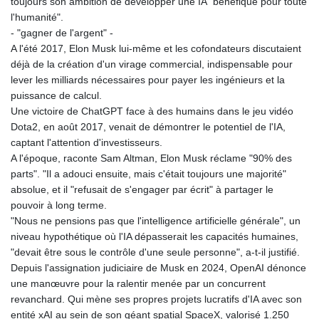
toujours son ambition de développer une IA "bénéfique pour toute
l'humanité".
- "gagner de l'argent" -
A l'été 2017, Elon Musk lui-même et les cofondateurs discutaient
déjà de la création d'un virage commercial, indispensable pour
lever les milliards nécessaires pour payer les ingénieurs et la
puissance de calcul.
Une victoire de ChatGPT face à des humains dans le jeu vidéo
Dota2, en août 2017, venait de démontrer le potentiel de l'IA,
captant l'attention d'investisseurs.
A l'époque, raconte Sam Altman, Elon Musk réclame "90% des
parts". "Il a adouci ensuite, mais c'était toujours une majorité"
absolue, et il "refusait de s'engager par écrit" à partager le
pouvoir à long terme.
"Nous ne pensions pas que l'intelligence artificielle générale", un
niveau hypothétique où l'IA dépasserait les capacités humaines,
"devait être sous le contrôle d'une seule personne", a-t-il justifié.
Depuis l'assignation judiciaire de Musk en 2024, OpenAI dénonce
une manœuvre pour la ralentir menée par un concurrent
revanchard. Qui mène ses propres projets lucratifs d'IA avec son
entité xAI au sein de son géant spatial SpaceX, valorisé 1.250