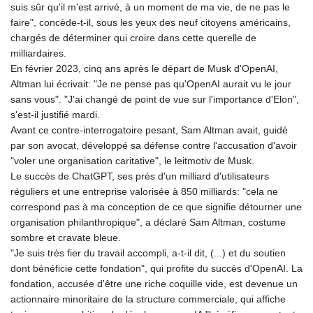
suis sûr qu'il m'est arrivé, à un moment de ma vie, de ne pas le
faire", concède-t-il, sous les yeux des neuf citoyens américains,
chargés de déterminer qui croire dans cette querelle de
milliardaires.
En février 2023, cinq ans après le départ de Musk d'OpenAI,
Altman lui écrivait: "Je ne pense pas qu'OpenAI aurait vu le jour
sans vous". "J'ai changé de point de vue sur l'importance d'Elon",
s'est-il justifié mardi.
Avant ce contre-interrogatoire pesant, Sam Altman avait, guidé
par son avocat, développé sa défense contre l'accusation d'avoir
"voler une organisation caritative", le leitmotiv de Musk.
Le succès de ChatGPT, ses près d'un milliard d'utilisateurs
réguliers et une entreprise valorisée à 850 milliards: "cela ne
correspond pas à ma conception de ce que signifie détourner une
organisation philanthropique", a déclaré Sam Altman, costume
sombre et cravate bleue.
"Je suis très fier du travail accompli, a-t-il dit, (...) et du soutien
dont bénéficie cette fondation", qui profite du succès d'OpenAI. La
fondation, accusée d'être une riche coquille vide, est devenue un
actionnaire minoritaire de la structure commerciale, qui affiche