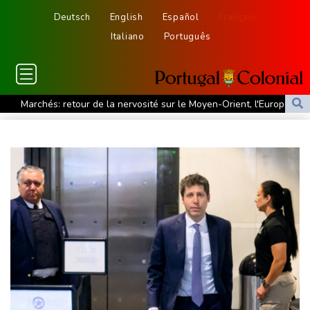
Deutsch
English
Español
Français
Italiano
Português
Marchés: retour de la nervosité sur le Moyen-Orient, l'Europe
s'offre tout de même des records
Wall Street termine en baisse, les incertitudes au Moyen-Orient
inquiètent
L'explosion d'une bombe dans un bus fait deux morts près de
Damas
Taïwan bloque un pont stratégique lors de la simulation d'une
invasion par la Chine
A Ceuta, les enfants migrants risquent d'être victimes de
maltraitance et d'exploitation, avertissent des ONG
Foot: le Paris SG officialise l'arrivée de Maghnès Akliouche en