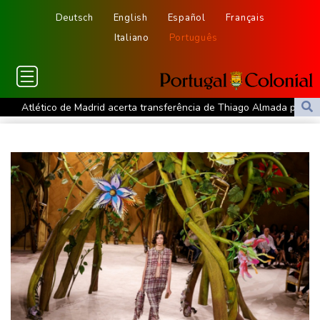
Deutsch
English
Español
Français
Italiano
Português
Atlético de Madrid acerta transferência de Thiago Almada para o
River Plate
Espanha inicia controles fronteiriços com a Itália após crise
migratória
Bruno Guimarães deixa Newcastle e assina com Arsenal
Hamas diz que segue disposto a avançar com plano de paz para
Gaza
Pai de Lionel Messi morre aos 68 anos
Emirados Árabes afirmam que Irã atacou petroleiro no Estreito
de Ormuz
Ex-advogado de Trump é confirmado como procurador-geral dos