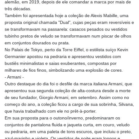
alemão, em 2019, depois de ele comandar a marca por mais de
três décadas.
Também foi apresentada hoje a coleção de Alexis Mabille, uma
proposta original chamada "Dual", cujas peças eram reversíveis e
se transformavam na passarela: casacos pesados ou vestidos
tubinho pretos de veludo se transformavam num piscar de olhos
em conjuntos dourados ou prata.
No Palais de Tokyo, perto da Torre Eiffel, o estilista suíço Kevin
Germanier apostou na pedraria e apresentou vestidos com
bustiês minimalistas e saias exuberantes, compostas por
milhares de fios finos, simbolizando uma explosão de cores.
- Armani -
Outro destaque do dia foi o desfile da marca italiana Armani, que
apresentou sua segunda coleção de alta-costura desde a morte
de seu fundador, Giorgio Armani, em setembro. Assim como no
começo do ano, a coleção ficou a cargo de sua sobrinha, Silvana,
que havia trabalhado com ele no prêt-à-porter.
Em sua proposta para o outono/inverno, predominaram os
conjuntos de pantalona fluida e jaqueta curta, em couro, veludo
ou pedraria, em uma paleta de tons escuros, que incluiu o preto,
azul-marinho e violeta. Os vestidos de noite eram longos e