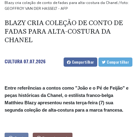
EUA
Blazy cria coleção de conto de fadas para alta-costura da Chanel / foto:
GEOFFROY VAN DER HASSELT - AFP
Ex-premiê candidato à presidência da França denuncia suspeita
de interferência russa
BLAZY CRIA COLEÇÃO DE CONTO DE
De la Espriella se alinha aos EUA com foco no 'narcoterrorismo'
FADAS PARA ALTA-COSTURA DA
Trump vai recorrer após Justiça bloquear obra de salão de baile
CHANEL
CULTURA
07.07.2026
Compartilhar
Compartilhar
Entre referências a contos como "João e o Pé de Feijão" e
peças históricas da Chanel, o estilista franco-belga
Matthieu Blazy apresentou nesta terça-feira (7) sua
segunda coleção de alta-costura para a marca francesa.