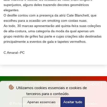
superjustos, alguns deles trazendo decotes geométricos
elegantes.
O desfile contou com a presença da atriz Cate Blanchett, que
escolheu para a ocasião um smoking com costas nuas.
Ao todo, 30 marcas apresentarão até quinta-feira suas coleções
de alta-costura, uma categoria da moda da qual apenas um
grupo restrito de grifes faz parte e cujas criações são destinadas
principalmente a eventos de gala e tapetes vermelhos.
C.Amaral--PC
IMPRESSÃO
UTILIZAÇÃO / GTC
PROTECÇÃO DE DADOS
Utilizamos cookies essenciais e cookies de
PUBLICIDADE
terceiros para o conteúdo.
Apenas essenciais
Aceitar tudo
© Portugal Colonial - 2026 - Todos os direitos reservados