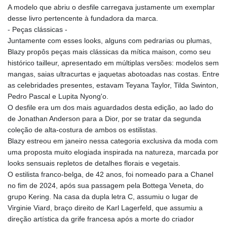
A modelo que abriu o desfile carregava justamente um exemplar
desse livro pertencente à fundadora da marca.
- Peças clássicas -
Juntamente com esses looks, alguns com pedrarias ou plumas,
Blazy propôs peças mais clássicas da mítica maison, como seu
histórico tailleur, apresentado em múltiplas versões: modelos sem
mangas, saias ultracurtas e jaquetas abotoadas nas costas. Entre
as celebridades presentes, estavam Teyana Taylor, Tilda Swinton,
Pedro Pascal e Lupita Nyong'o.
O desfile era um dos mais aguardados desta edição, ao lado do
de Jonathan Anderson para a Dior, por se tratar da segunda
coleção de alta-costura de ambos os estilistas.
Blazy estreou em janeiro nessa categoria exclusiva da moda com
uma proposta muito elogiada inspirada na natureza, marcada por
looks sensuais repletos de detalhes florais e vegetais.
O estilista franco-belga, de 42 anos, foi nomeado para a Chanel
no fim de 2024, após sua passagem pela Bottega Veneta, do
grupo Kering. Na casa da dupla letra C, assumiu o lugar de
Virginie Viard, braço direito de Karl Lagerfeld, que assumiu a
direção artística da grife francesa após a morte do criador