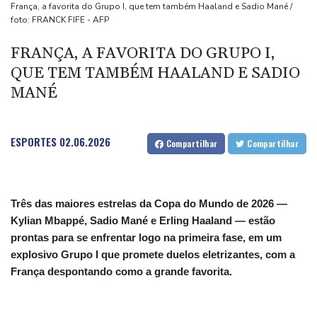
(imprensa)
França, a favorita do Grupo I, que tem também Haaland e Sadio Mané /
foto: FRANCK FIFE - AFP
Espanha inicia controle na fronteira com Itália após crise
migratória
FRANÇA, A FAVORITA DO GRUPO I,
Após renovar com Real Madrid, Vini joga com braçadeira de
QUE TEM TAMBÉM HAALAND E SADIO
capitão na vitória sobre o Ferencvaros
MANÉ
Simeone reafirma que decisão sobre Julián Álvarez já foi tomada
ESPORTES
02.06.2026
Compartilhar
Compartilhar
Três das maiores estrelas da Copa do Mundo de 2026 —
Kylian Mbappé, Sadio Mané e Erling Haaland — estão
prontas para se enfrentar logo na primeira fase, em um
explosivo Grupo I que promete duelos eletrizantes, com a
França despontando como a grande favorita.