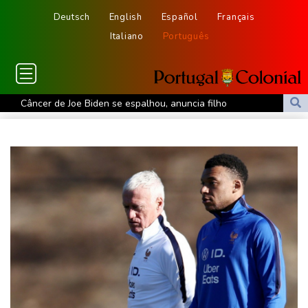
Deutsch
English
Español
Français
Italiano
Português
Câncer de Joe Biden se espalhou, anuncia filho
MP do Equador acusa sete supostos idealizadores do
assassinato de Villavicencio
Fifa contra-ataca e denuncia 'um esforço orquestrado para minar
seu presidente'
Turistas da Colômbia morrem em acidente de helicóptero no Rio
de Janeiro
Atentados marcam primeiro dia do novo governo na Colômbia
Swiatek vence Kostyuk de virada e avança às quartas de final
WTA 1000 de Toronto
Turistas da Colômbia morrem em acidente de helicóptero no Rio