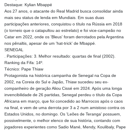
Destaque: Kylian Mbappé
Aos 27 anos, o atacante do Real Madrid busca consolidar ainda
mais seu status de lenda em Mundiais. Em suas duas
participações anteriores, conquistou o título na Rússia em 2018
(o torneio que o catapultou ao estrelato) e foi vice-campeão no
Catar em 2022, onde os 'Bleus' foram derrotados pela Argentina
nos pênaltis, apesar de um 'hat-trick' de Mbappé.
SENEGAL
. Participações: 3. Melhor resultado: quartas de final (2002).
Ranking da Fifa: 14º.
Técnico: Pape Thiaw
Protagonista na histórica campanha de Senegal na Copa de
2002, na Coreia do Sul e Japão, Thiaw sucedeu seu ex-
companheiro de geração Aliou Cissé em 2024. Após uma longa
invencibilidade de 26 partidas, Senegal perdeu o título da Copa
Africana em março, que foi concedido ao Marrocos após o caos
na final, e vem de uma derrota por 3 a 2 num amistoso contra os
Estados Unidos, no domingo. Os 'Leões de Teranga' possuem,
possivelmente, o melhor elenco de sua história, contando com
jogadores experientes como Sadio Mané, Mendy, Koulibaly, Pape