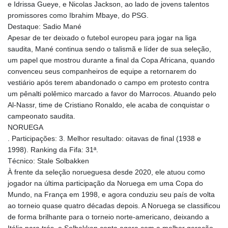
e Idrissa Gueye, e Nicolas Jackson, ao lado de jovens talentos
promissores como Ibrahim Mbaye, do PSG.
Destaque: Sadio Mané
Apesar de ter deixado o futebol europeu para jogar na liga
saudita, Mané continua sendo o talismã e líder de sua seleção,
um papel que mostrou durante a final da Copa Africana, quando
convenceu seus companheiros de equipe a retornarem do
vestiário após terem abandonado o campo em protesto contra
um pênalti polêmico marcado a favor do Marrocos. Atuando pelo
Al-Nassr, time de Cristiano Ronaldo, ele acaba de conquistar o
campeonato saudita.
NORUEGA
. Participações: 3. Melhor resultado: oitavas de final (1938 e
1998). Ranking da Fifa: 31ª.
Técnico: Stale Solbakken
À frente da seleção norueguesa desde 2020, ele atuou como
jogador na última participação da Noruega em uma Copa do
Mundo, na França em 1998, e agora conduziu seu país de volta
ao torneio quase quatro décadas depois. A Noruega se classificou
de forma brilhante para o torneio norte-americano, deixando a