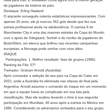
Itália para trás, e Solbakken conta agora com a melhor geração
de jogadores da história do país.
Destaque: Erling Haaland
O atacante norueguês ostenta estatísticas impressionantes. Com
apenas 25 anos, ele já marcou 352 gols desde que fez sua
estreia profissional ainda na adolescência. O camisa 9 do
Manchester City é uma das maiores estrelas da Copa do Mundo,
com o apoio de Odegaard, Sorloth e do núcleo de jogadores do
Bodo/Glimt, um elenco que brilhou nas recentes campanhas
europeias, a Noruega pode sonhar com voos altos.
IRAQUE
. Participações: 1. Melhor resultado: fase de grupos (1986).
Ranking da Fifa: 57º.
Treinador: Graham Arnold (Austrália)
Após comandar a seleção de seu país na Copa do Catar em
2022, onde a Austrália foi eliminada nas oitavas de final pela
Argentina, Arnold assumiu o comando do Iraque em um momento
em que a equipe havia se complicado em sua luta pela
classificação. Mas ele acabou levando o time à sua segunda
participação em Mundiais, 40 anos após a estreia no México em
1986. Considerando os adversários sorteados para o seu grupo,