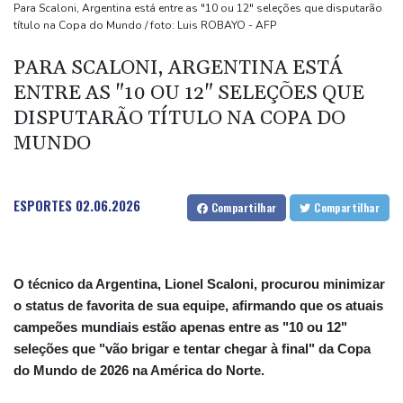
Atentados marcam primeiro dia do novo governo na Colômbia
Para Scaloni, Argentina está entre as "10 ou 12" seleções que disputarão
título na Copa do Mundo / foto: Luis ROBAYO - AFP
Swiatek vence Kostyuk de virada e avança às quartas de final
WTA 1000 de Toronto
PARA SCALONI, ARGENTINA ESTÁ
Turistas da Colômbia morrem em acidente de helicóptero no Rio
ENTRE AS "10 OU 12" SELEÇÕES QUE
(imprensa)
DISPUTARÃO TÍTULO NA COPA DO
MUNDO
ESPORTES
02.06.2026
Compartilhar
Compartilhar
O técnico da Argentina, Lionel Scaloni, procurou minimizar
o status de favorita de sua equipe, afirmando que os atuais
campeões mundiais estão apenas entre as "10 ou 12"
seleções que "vão brigar e tentar chegar à final" da Copa
do Mundo de 2026 na América do Norte.