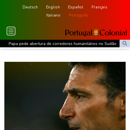
Deutsch
English
Español
Français
Italiano
Português
Papa pede abertura de corredores humanitários no Sudão
Houthis reivindicam ataques contra refinaria saudita e porto no
Iêmen
Israel 'rejeita' plano dos EUA para Gaza apoiado pelo Hamas
Câncer de Joe Biden se espalhou, anuncia filho
MP do Equador acusa sete supostos idealizadores do
assassinato de Villavicencio
Fifa contra-ataca e denuncia 'um esforço orquestrado para minar
seu presidente'
Turistas da Colômbia morrem em acidente de helicóptero no Rio
de Janeiro