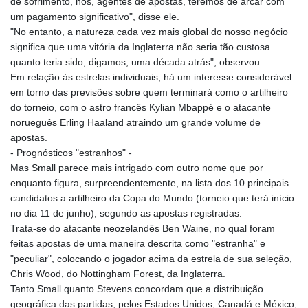
de sofrimento, nós, agentes de apostas, teremos de arcar com
um pagamento significativo", disse ele.
"No entanto, a natureza cada vez mais global do nosso negócio
significa que uma vitória da Inglaterra não seria tão custosa
quanto teria sido, digamos, uma década atrás", observou.
Em relação às estrelas individuais, há um interesse considerável
em torno das previsões sobre quem terminará como o artilheiro
do torneio, com o astro francês Kylian Mbappé e o atacante
norueguês Erling Haaland atraindo um grande volume de
apostas.
- Prognósticos "estranhos" -
Mas Small parece mais intrigado com outro nome que por
enquanto figura, surpreendentemente, na lista dos 10 principais
candidatos a artilheiro da Copa do Mundo (torneio que terá início
no dia 11 de junho), segundo as apostas registradas.
Trata-se do atacante neozelandês Ben Waine, no qual foram
feitas apostas de uma maneira descrita como "estranha" e
"peculiar", colocando o jogador acima da estrela de sua seleção,
Chris Wood, do Nottingham Forest, da Inglaterra.
Tanto Small quanto Stevens concordam que a distribuição
geográfica das partidas, pelos Estados Unidos, Canadá e México,