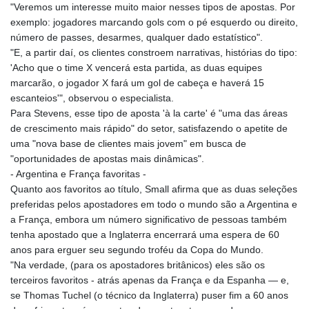
"Veremos um interesse muito maior nesses tipos de apostas. Por
exemplo: jogadores marcando gols com o pé esquerdo ou direito,
número de passes, desarmes, qualquer dado estatístico".
"E, a partir daí, os clientes constroem narrativas, histórias do tipo:
'Acho que o time X vencerá esta partida, as duas equipes
marcarão, o jogador X fará um gol de cabeça e haverá 15
escanteios'", observou o especialista.
Para Stevens, esse tipo de aposta 'à la carte' é "uma das áreas
de crescimento mais rápido" do setor, satisfazendo o apetite de
uma "nova base de clientes mais jovem" em busca de
"oportunidades de apostas mais dinâmicas".
- Argentina e França favoritas -
Quanto aos favoritos ao título, Small afirma que as duas seleções
preferidas pelos apostadores em todo o mundo são a Argentina e
a França, embora um número significativo de pessoas também
tenha apostado que a Inglaterra encerrará uma espera de 60
anos para erguer seu segundo troféu da Copa do Mundo.
"Na verdade, (para os apostadores britânicos) eles são os
terceiros favoritos - atrás apenas da França e da Espanha — e,
se Thomas Tuchel (o técnico da Inglaterra) puser fim a 60 anos