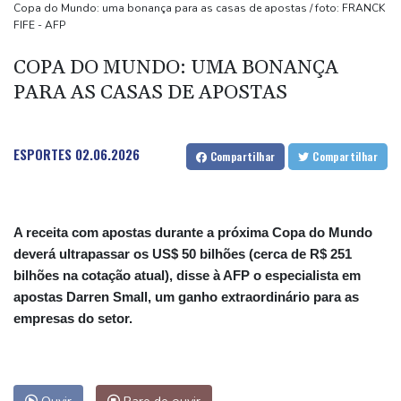
Masters 1000 de Montreal
Copa do Mundo: uma bonança para as casas de apostas / foto: FRANCK
FIFE - AFP
Filhote de hipopótamo da colônia de Escobar morre após ser
resgatado na Colômbia
COPA DO MUNDO: UMA BONANÇA
Parte de um foguete da SpaceX colidiu com a Lua, segundo
PARA AS CASAS DE APOSTAS
cientistas
Chega ao fim erupção do Vulcão de Fogo na Guatemala, após
ESPORTES
02.06.2026
Compartilhar
Compartilhar
evacuação em massa
A receita com apostas durante a próxima Copa do Mundo
deverá ultrapassar os US$ 50 bilhões (cerca de R$ 251
bilhões na cotação atual), disse à AFP o especialista em
apostas Darren Small, um ganho extraordinário para as
empresas do setor.