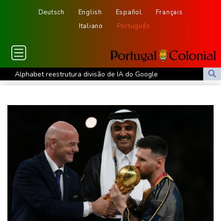
Deutsch
English
Español
Français
Italiano
Português
Alphabet reestrutura divisão de IA do Google
Ceuta alerta que situação dos menores migrantes é
'insustentável'
Alemanha alerta para ‘nova ameaça’ após incidente em
aeroporto-chave para envios à Ucrânia
Mohamed Salah é recebido por multidão na Turquia e veste
camisa do Trabzonspor
Fifa tenta superar crise com pedidos de desculpas e 'apoio total'
a Infantino
Copom volta a reduzir Selic, a 14%, para conter a inflação
Favorito, Zverev perde em sua estreia contra Griekspoor no