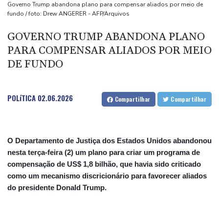
Ex-advogado de Trump pronto para ser confirmado como
Governo Trump abandona plano para compensar aliados por meio de
fundo / foto: Drew ANGERER - AFP/Arquivos
procurador-geral dos EUA
Espanha lança ultimato à Itália para que levante controles
GOVERNO TRUMP ABANDONA PLANO
fronteiriços
PARA COMPENSAR ALIADOS POR MEIO
Obras do salão de baile de Trump são bloqueadas em recurso
DE FUNDO
POLíTICA
02.06.2026
Compartilhar
Compartilhar
O Departamento de Justiça dos Estados Unidos abandonou
nesta terça-feira (2) um plano para criar um programa de
compensação de US$ 1,8 bilhão, que havia sido criticado
como um mecanismo discricionário para favorecer aliados
do presidente Donald Trump.