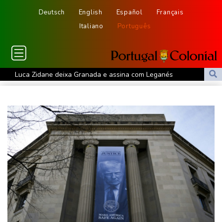
Deutsch
English
Español
Français
Italiano
Português
Luca Zidane deixa Granada e assina com Leganés
Rybakina derrota Li e vai às oitavas do WTA 1000 de Toronto
Rebeldes houthis continuam ofensiva no Iêmen com ataques em
região petrolífera
Rebeca Andrade tira nota mais alta do mundo no salto em 2026
Rússia nega estar por trás do drone com explosivos encontrado
em aeroporto alemão
De la Espriella: um milionário pró-Trump na Presidência da
Colômbia
Vasco anuncia contratação do atacante argentino Facundo
Colidio