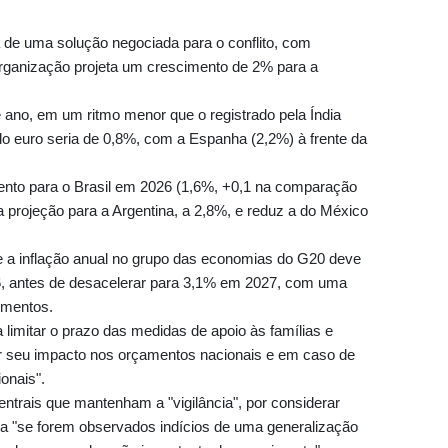
a de uma solução negociada para o conflito, com
pa Andes
organização projeta um crescimento de 2% para a
 ano, em um ritmo menor que o registrado pela Índia
o euro seria de 0,8%, com a Espanha (2,2%) à frente da
ociar
mento para o Brasil em 2026 (1,6%, +0,1 na comparação
projeção para a Argentina, a 2,8%, e reduz a do México
po em
ue a inflação anual no grupo das economias do G20 deve
, antes de desacelerar para 3,1% em 2027, com uma
imentos.
imitar o prazo das medidas de apoio às famílias e
abusos
er seu impacto nos orçamentos nacionais e em caso de
onais".
trais que mantenham a "vigilância", por considerar
ria "se forem observados indícios de uma generalização