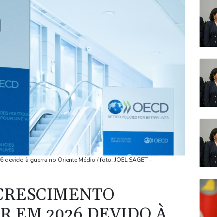
ção têm
o para
a na
s para
res nas
ecorde e
devido à guerra no Oriente Médio / foto: JOEL SAGET -
CRESCIMENTO
lícia na
 EM 2026 DEVIDO À