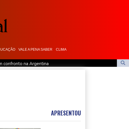
DUCAÇÃO
VALE A PENA SABER
CLIMA
em confronto na Argentina
s para estado dos EUA por caso envolvendo menores nas redes
ransição política na Venezuela
ina decreto contra 'turismo' da cidadania por nascimento
1000 de Toronto
APRESENTOU