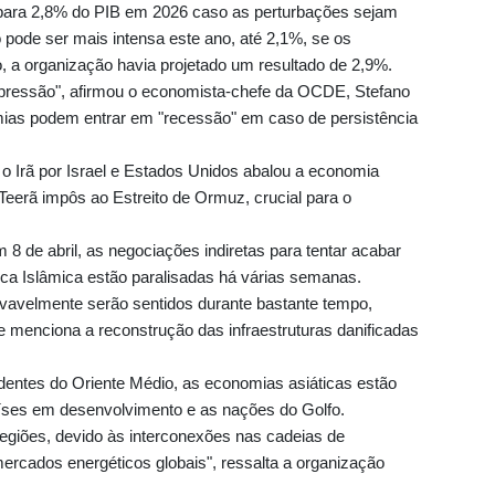
ara 2,8% do PIB em 2026 caso as perturbações sejam
 pode ser mais intensa este ano, até 2,1%, se os
 a organização havia projetado um resultado de 2,9%.
pressão", afirmou o economista-chefe da OCDE, Stefano
mias podem entrar em "recessão" em caso de persistência
a o Irã por Israel e Estados Unidos abalou a economia
Teerã impôs ao Estreito de Ormuz, crucial para o
ros
 8 de abril, as negociações indiretas para tentar acabar
ca Islâmica estão paralisadas há várias semanas.
ovavelmente serão sentidos durante bastante tempo,
que menciona a reconstrução das infraestruturas danificadas
 Boca
entes do Oriente Médio, as economias asiáticas estão
íses em desenvolvimento e as nações do Golfo.
egiões, devido às interconexões nas cadeias de
uela
ercados energéticos globais", ressalta a organização