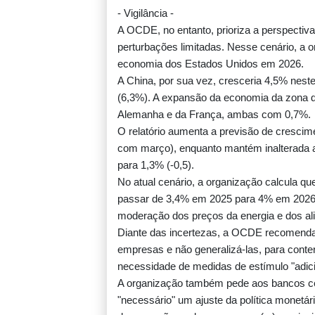
- Vigilância -
A OCDE, no entanto, prioriza a perspectiv
França anuncia caso de hantavírus da ce
perturbações limitadas. Nesse cenário, a 
em turista franco-argentino
economia dos Estados Unidos em 2026.
A China, por sua vez, cresceria 4,5% neste
(6,3%). A expansão da economia da zona d
Rodri dá sinal verde ao Barcelona para neg
Alemanha e da França, ambas com 0,7%.
com o Manchester City
O relatório aumenta a previsão de cresci
com março), enquanto mantém inalterada a 
para 1,3% (-0,5).
Autoridades registram um caso de saram
No atual cenário, a organização calcula q
parque da Universal Studios na Califórnia
passar de 3,4% em 2025 para 4% em 2026
moderação dos preços da energia e dos al
Diante das incertezas, a OCDE recomenda l
Crianças migrantes correm risco de sofrer 
empresas e não generalizá-las, para cont
nas ruas de Ceuta, alertam ONGs
necessidade de medidas de estímulo "adici
A organização também pede aos bancos cen
"necessário" um ajuste da política monetá