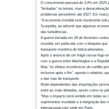
PSG anuncia contratação do meia-atacante
O crescimento passará de 3,4% em 2025 p
Maghnes Akliouche
"limitadas" no tempo, mas a desaceleração
problemas persistirem até 2027. Em março,
"A economia mundial está novamente sob 
Scarpetta, ao advertir que algumas econo
Ônibus-bomba deixa dois mortos na Síria
das turbulências.
A guerra iniciada em 28 de fevereiro contr
mundial, em particular com o bloqueio que 
transporte marítimo de hidrocarbonetos.
Rodrigo Paz defende sua gestão nos primei
Após o anúncio de um frágil cessar-fogo em
nove meses à frente da Bolívia
com a guerra entre Washington e a Repúbli
Mas "os efeitos econômicos do conflito pr
inclusive após o fim", aponta o relatório, 
Ex-Inter, Enner Valencia é anunciado pelo
e das vias de transporte.
Juniors
Muito dependentes das importações proced
entre as mais afetadas, assim como os pa
"Mas o impacto será sentido em todas as r
EUA saúdam chegada de opositora à Venez
suprimentos mundiais e à integração dos m
para iniciar diálogo
internacional com sede em Paris.