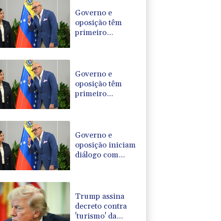
Governo e
oposição têm
primeiro
encontro rumo a
transição política
na Venezuela
Governo e
oposição têm
primeiro
encontro para
transição política
na Venezuela
Governo e
oposição iniciam
diálogo com
vistas a uma
transição política
na Venezuela
Trump assina
decreto contra
'turismo' da