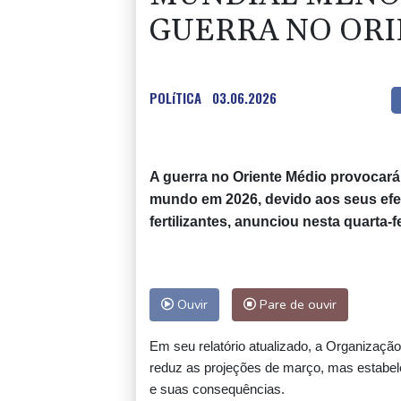
propriedade privada
GUERRA NO ORI
Trump assina decreto
contra 'turismo' da
cidadania por nascimento
POLíTICA
03.06.2026
Kompany confia nos reforços do Bayern p
conquistar a Champions
A guerra no Oriente Médio provocar
mundo em 2026, devido aos seus efe
fertilizantes, anunciou nesta quarta-f
Pegula elimina Rakhimova e vai às oitavas
1000 de Toronto
Ouvir
Pare de ouvir
Governo interino e delegados da oposição 
diálogo na Venezuela
Em seu relatório atualizado, a Organizaç
reduz as projeções de março, mas estabelec
e suas consequências.